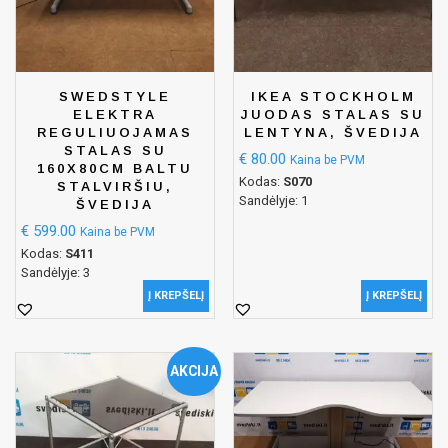
SWEDSTYLE
IKEA STOCKHOLM
ELEKTRA
JUODAS STALAS SU
REGULIUOJAMAS
LENTYNA, ŠVEDIJA
STALAS SU
€
80.00
Kaina be PVM
160X80CM BALTU
Kodas:
S070
STALVIRŠIU,
Sandėlyje: 1
ŠVEDIJA
€
599.00
Kaina be PVM
Kodas:
S411
Sandėlyje: 3
Į KREPŠELĮ
Į KREPŠELĮ
AKCIJA