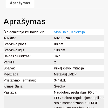
Aprašymas
Aprašymas
Šio gamintojo kiti baldai čia:
Visa Baldų Kolekcija
Aukštis:
68-118 cm
Stalviršio plotis:
80 cm
Stalviršio ilgis:
180 cm
Baldas Surinktas:
Taip
Variklis:
2
Spalva:
Pilka| klevo imitacija
Medžiaga:
Metalas| LMDP
Pristatymo Terminas:
3-7 d.d.
Kilmės Šalis:
Švedija
Pastaba:
Naudotas,
pėdų ilgis 90 cm
EFG elektra reguliuojamas pilkas
stalo mechanizmas su LMDP
180×80 cm stalviršiu. EFG