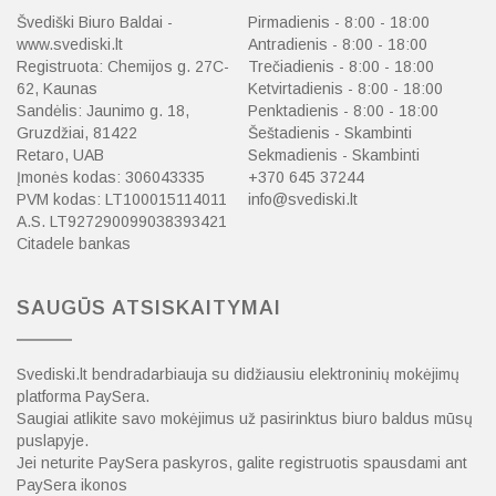
Švediški Biuro Baldai -
Pirmadienis - 8:00 - 18:00
www.svediski.lt
Antradienis - 8:00 - 18:00
Registruota: Chemijos g. 27C-
Trečiadienis - 8:00 - 18:00
62, Kaunas
Ketvirtadienis - 8:00 - 18:00
Sandėlis: Jaunimo g. 18,
Penktadienis - 8:00 - 18:00
Gruzdžiai, 81422
Šeštadienis - Skambinti
Retaro, UAB
Sekmadienis - Skambinti
Įmonės kodas: 306043335
+370 645 37244
PVM kodas: LT100015114011
info@svediski.lt
A.S. LT927290099038393421
Citadele bankas
SAUGŪS ATSISKAITYMAI
Svediski.lt bendradarbiauja su didžiausiu elektroninių mokėjimų
platforma PaySera.
Saugiai atlikite savo mokėjimus už pasirinktus biuro baldus mūsų
puslapyje.
Jei neturite PaySera paskyros, galite registruotis spausdami ant
PaySera ikonos