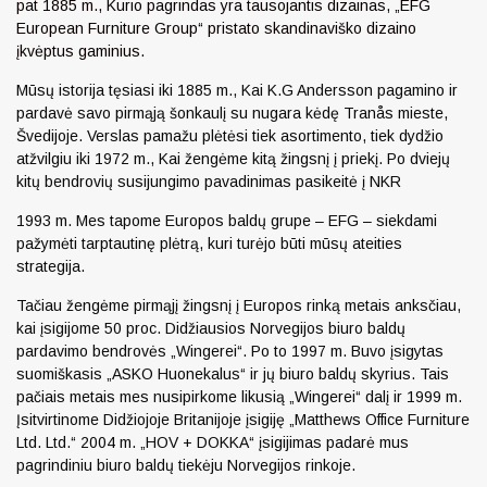
pat 1885 m., Kurio pagrindas yra tausojantis dizainas, „EFG
European Furniture Group“ pristato skandinaviško dizaino
įkvėptus gaminius.
Mūsų istorija tęsiasi iki 1885 m., Kai K.G Andersson pagamino ir
pardavė savo pirmąją šonkaulį su nugara kėdę Tranås mieste,
Švedijoje. Verslas pamažu plėtėsi tiek asortimento, tiek dydžio
atžvilgiu iki 1972 m., Kai žengėme kitą žingsnį į priekį. Po dviejų
kitų bendrovių susijungimo pavadinimas pasikeitė į NKR
1993 m. Mes tapome Europos baldų grupe – EFG – siekdami
pažymėti tarptautinę plėtrą, kuri turėjo būti mūsų ateities
strategija.
Tačiau žengėme pirmąjį žingsnį į Europos rinką metais anksčiau,
kai įsigijome 50 proc. Didžiausios Norvegijos biuro baldų
pardavimo bendrovės „Wingerei“. Po to 1997 m. Buvo įsigytas
suomiškasis „ASKO Huonekalus“ ir jų biuro baldų skyrius. Tais
pačiais metais mes nusipirkome likusią „Wingerei“ dalį ir 1999 m.
Įsitvirtinome Didžiojoje Britanijoje įsigiję „Matthews Office Furniture
Ltd. Ltd.“ 2004 m. „HOV + DOKKA“ įsigijimas padarė mus
pagrindiniu biuro baldų tiekėju Norvegijos rinkoje.