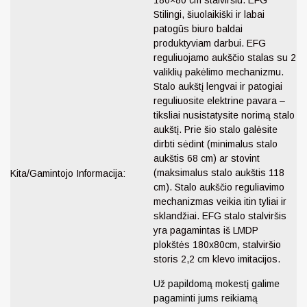
Stilingi, šiuolaikiški ir labai
patogūs biuro baldai
produktyviam darbui. EFG
reguliuojamo aukščio stalas su 2
valiklių pakėlimo mechanizmu.
Stalo aukštį lengvai ir patogiai
reguliuosite elektrine pavara –
tiksliai nusistatysite norimą stalo
aukštį. Prie šio stalo galėsite
dirbti sėdint (minimalus stalo
aukštis 68 cm) ar stovint
(maksimalus stalo aukštis 118
Kita/Gamintojo Informacija:
cm). Stalo aukščio reguliavimo
mechanizmas veikia itin tyliai ir
sklandžiai. EFG stalo stalviršis
yra pagamintas iš LMDP
plokštės 180x80cm, stalviršio
storis 2,2 cm klevo imitacijos.
Už papildomą mokestį galime
pagaminti jums reikiamą