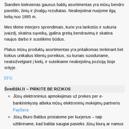
Šiandien kiekvienas gausus baldų asortimentas yra mūsų bendro
paveldo, žinių ir įžvalgų rezultatas. Neabejotinai nuėjome ilgą
kelią nuo 1885 m.
Mes tikime interjero sprendimais, kurie yra lankstūs ir sukuria
įvaizdį, skatina sąveiką, įgalina greitą bendravimą ir skatina
naujus darbo ir susitikimo būdus.
Platus mūsų produktų asortimentas yra pritaikomas tenkinant bet
kokius unikalius klientų poreikius, su kuriais susiduriame,
neatsižvelgiant į kiekį, ir suteikiame neabejotiną poziciją šioje
srityje.
EFG
Švediški.lt – PIRKITE BE RIZIKOS
J
ūsų elektroninius apmokėjimas už prekes per e-
bankininkystę atlieka mūsų elektroninių mokėjimų partneris
PaySera
Jūsų Biuro Baldus pristatome per kurjerius – taip
užtikriname, kad baldai saugiai pasieks Jūsų biurą ar namus