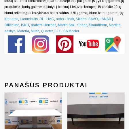
Mūsų salone ir elektroninėje parduotuvėje taip pat galite įsigyti kitų gamintojų
produkciją, kurią galime pristatyti į bet kurį Lietuvos kampelį. Išsirinkite Jūsų
biurui reikalingus kokybiškus biuro baldus iš šių garsių biuro baldų gamintojų:
Kinnarps
,
Lammhults
,
RH
,
HAG
,
nobo
,
Linak
,
Sitland
,
SAVO
,
LANAB |
Officeline
,
ISKU
,
drabert
,
Horreds
,
Martin Stoll
,
Senab
,
Skandiform
,
Martela
,
edsbyn
,
Materia
,
Mitab
,
Quartet
,
EFG
,
SA Mobler
Generated by snarskismedia.com
PANAŠŪS PRODUKTAI