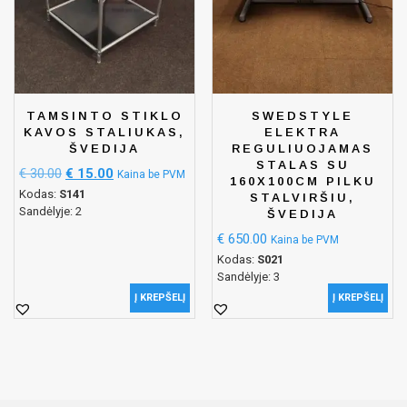
TAMSINTO STIKLO
SWEDSTYLE
KAVOS STALIUKAS,
ELEKTRA
ŠVEDIJA
REGULIUOJAMAS
STALAS SU
€
30.00
€
15.00
Kaina be PVM
160X100CM PILKU
Kodas:
S141
STALVIRŠIU,
Sandėlyje: 2
ŠVEDIJA
€
650.00
Kaina be PVM
Kodas:
S021
Sandėlyje: 3
Į KREPŠELĮ
Į KREPŠELĮ