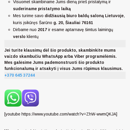
Visuomet skambiname Jums dieną prieš pristatymą ir
suderiname pristatymo laiką
Mes turime savo
didžiausią biuro baldų saloną Lietuvoje
,
kuris įsikūręs Šarūno
g. 20, Šiauliai 76161
Dirbame nuo
2017
ir esame aptarnavę šimtus laimingų
verslo
klientų
Jei turite klausimų dėl šio produkto, skambinkite mums
vaizdo skambučiu WhatsApp arba Viber programėlėmis.
Mes galėsime Jums pademonstruoti šio produkto
funkcionalumą ir atsakyti į visus Jums rūpimus klausimus.
+370 645 37244
[youtube https://www.youtube.com/watch?v=ZhW-wwmQKJA]