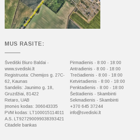
MUS RASITE:
Švediški Biuro Baldai -
Pirmadienis - 8:00 - 18:00
www.svediski.lt
Antradienis - 8:00 - 18:00
Registruota: Chemijos g. 27C-
Trečiadienis - 8:00 - 18:00
62, Kaunas
Ketvirtadienis - 8:00 - 18:00
Sandėlis: Jaunimo g. 18,
Penktadienis - 8:00 - 18:00
Gruzdžiai, 81422
Šeštadienis - Skambinti
Retaro, UAB
Sekmadienis - Skambinti
Įmonės kodas: 306043335
+370 645 37244
PVM kodas: LT100015114011
info@svediski.lt
A.S. LT927290099038393421
Citadele bankas