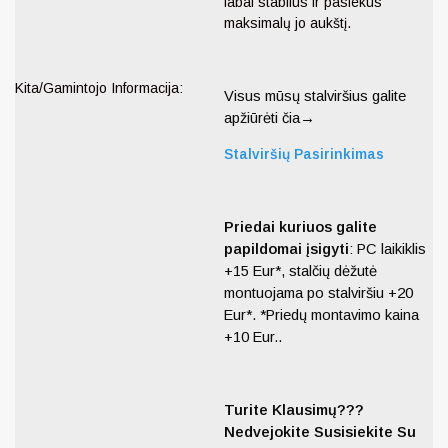
labai stabilus ir pasiekus
maksimalų jo aukštį.
Kita/Gamintojo Informacija:
Visus mūsų stalviršius galite
apžiūrėti čia→
Stalviršių Pasirinkimas
Priedai kuriuos galite
papildomai įsigyti
: PC laikiklis
+15 Eur*, stalčių dėžutė
montuojama po stalviršiu +20
Eur*. *Priedų montavimo kaina
+10 Eur..
Turite Klausimų???
Nedvejokite Susisiekite Su