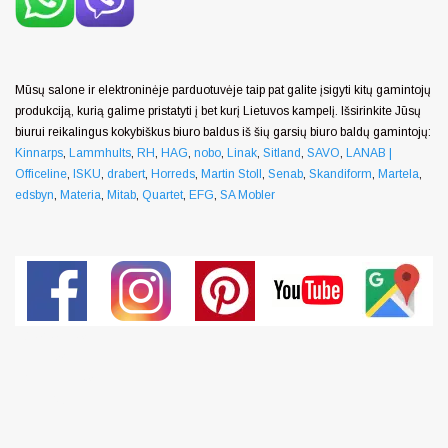
Mūsų salone ir elektroninėje parduotuvėje taip pat galite įsigyti kitų gamintojų
produkciją, kurią galime pristatyti į bet kurį Lietuvos kampelį. Išsirinkite Jūsų
biurui reikalingus kokybiškus biuro baldus iš šių garsių biuro baldų gamintojų:
Kinnarps
,
Lammhults
,
RH
,
HAG
,
nobo
,
Linak
,
Sitland
,
SAVO
,
LANAB |
Officeline
,
ISKU
,
drabert
,
Horreds
,
Martin Stoll
,
Senab
,
Skandiform
,
Martela
,
edsbyn
,
Materia
,
Mitab
,
Quartet
,
EFG
,
SA Mobler
Generated
by
snarskismed
ia.com