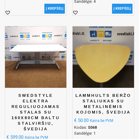
Sandėlyje: 4
Į KREPŠELĮ
Į KREPŠELĮ
SWEDSTYLE
LAMMHULTS BERŽO
ELEKTRA
STALIUKAS SU
REGULIUOJAMAS
METALINĖMIS
STALAS SU
KOJOMIS, ŠVEDIJA
160X80CM BALTU
€
50.00
Kaina be PVM
STALVIRŠIU,
Kodas:
S068
ŠVEDIJA
Sandėlyje: 1
€
599.00
Kaina be PVM