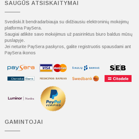
SAUGŪS ATSISKAITYMAI
Svediski.lt bendradarbiauja su didžiausiu elektroninių mokėjimų
platforma PaySera.
Saugiai atlikite savo mokėjimus už pasirinktus biuro baldus mūsų
puslapyje.
Jei neturite PaySera paskyros, galite registruotis spausdami ant
PaySera ikonos
GAMINTOJAI