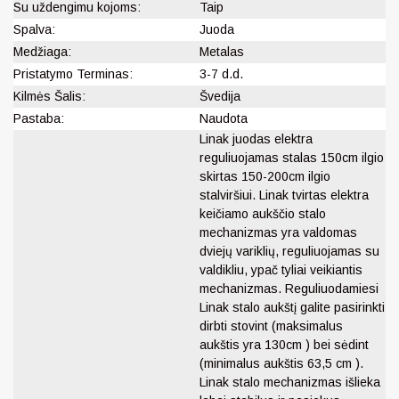
Su uždengimu kojoms:
Taip
Spalva:
Juoda
Medžiaga:
Metalas
Pristatymo Terminas:
3-7 d.d.
Kilmės Šalis:
Švedija
Pastaba:
Naudota
Linak juodas elektra
reguliuojamas stalas 150cm ilgio
skirtas 150-200cm ilgio
stalviršiui. Linak tvirtas elektra
keičiamo aukščio stalo
mechanizmas yra valdomas
dviejų variklių, reguliuojamas su
valdikliu, ypač tyliai veikiantis
mechanizmas. Reguliuodamiesi
Linak stalo aukštį galite pasirinkti
dirbti stovint (maksimalus
aukštis yra 130cm ) bei sėdint
(minimalus aukštis 63,5 cm ).
Linak stalo mechanizmas išlieka