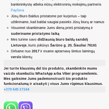
bankininkystę atlieka mūsų elektroninių mokėjimų partneris
PaySera
Jūsų Biuro Baldus pristatome per kurjerius – taip
užtikriname, kad baldai saugiai pasieks Jūsų biurą ar namus
Visuomet skambiname Jums dieną prieš pristatymą ir
suderiname pristatymo laiką
Mes turime savo
didžiausią biuro baldų sandėlį
Lietuvoje
, kuris įsikūręs
Šarūno g. 20, Šiauliai 76161
Dirbame nuo
2017
ir esame aptarnavę šimtus laimingų
verslo
klientų
Jei turite klausimų dėl šio produkto, skambinkite mums
vaizdo skambučiu WhatsApp arba Viber programėlėmis.
Mes galėsime Jums pademonstruoti šio produkto
funkcionalumą ir atsakyti į visus Jums rūpimus klausimus.
+370 645 37244