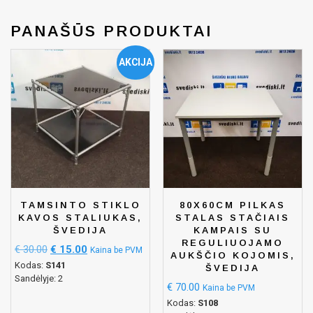
PANAŠŪS PRODUKTAI
AKCIJA
TAMSINTO STIKLO
80X60CM PILKAS
KAVOS STALIUKAS,
STALAS STAČIAIS
ŠVEDIJA
KAMPAIS SU
REGULIUOJAMO
€
30.00
€
15.00
Kaina be PVM
AUKŠČIO KOJOMIS,
Kodas:
S141
ŠVEDIJA
Sandėlyje: 2
€
70.00
Kaina be PVM
Kodas:
S108