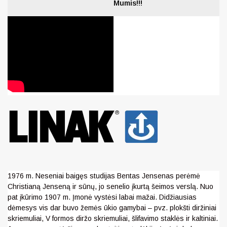
Mumis!!!
1976 m. Neseniai baigęs studijas Bentas Jensenas perėmė
Christianą Jenseną ir sūnų, jo senelio įkurtą šeimos verslą. Nuo
pat įkūrimo 1907 m. Įmonė vystėsi labai mažai. Didžiausias
dėmesys vis dar buvo žemės ūkio gamybai – pvz. plokšti diržiniai
skriemuliai, V formos diržo skriemuliai, šlifavimo staklės ir kaltiniai.