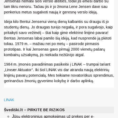
Jensenas nematė šios verslo ateities, todėl jis ėmėsi darbo su
tam tikru nenoru. Tačiau jis ir jo žmona Lene Jensen davė sau
penkerius metus sugalvoti naują ir geresnę verslo idėją.
Idėja kilo Bentui Jensenui vieną dieną kalbantis su draugu iš jo
studentų dienų. Jo draugas turėjo negalią, ir pora sugalvojo, kaip
pritaikyti savo vežimėlį – štai kaip gimė elektrinė linijinė pavara!
Bentas Jensenas labai pamilo šią idėją, kad nusprendė ją plėtoti
toliau. 1979 m. – mažiau nei po metų – pasirodė pirmasis
prototipas. Ir kai Jensenas gavo pirmąjį 2000 vienetų pašarų
kombainų užsakymą, jis niekada nežiūrėjo atgal.
1984 m. Įmonės pavadinimas pasikeitė į LINAK – trumpai tariant
„Lineær Aktuator“. Iki šiol LINAK vis dar atranda naują elektrinių
linijinių pavarų potencialą.
Mes teikiame novatoriškus sprendimus,
gerinančius žmonių gyvenimo kokybę ir darbo aplinką.
LINAK
Švediški.lt – PIRKITE BE RIZIKOS
J
ūsų elektroninius apmokėjimas už prekes per e-