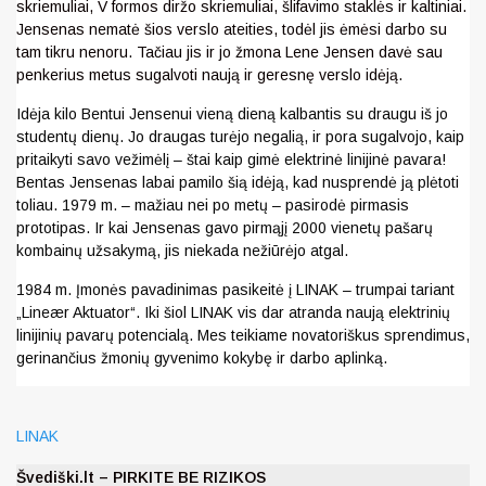
skriemuliai, V formos diržo skriemuliai, šlifavimo staklės ir kaltiniai.
Jensenas nematė šios verslo ateities, todėl jis ėmėsi darbo su
tam tikru nenoru. Tačiau jis ir jo žmona Lene Jensen davė sau
penkerius metus sugalvoti naują ir geresnę verslo idėją.
Idėja kilo Bentui Jensenui vieną dieną kalbantis su draugu iš jo
studentų dienų. Jo draugas turėjo negalią, ir pora sugalvojo, kaip
pritaikyti savo vežimėlį – štai kaip gimė elektrinė linijinė pavara!
Bentas Jensenas labai pamilo šią idėją, kad nusprendė ją plėtoti
toliau. 1979 m. – mažiau nei po metų – pasirodė pirmasis
prototipas. Ir kai Jensenas gavo pirmąjį 2000 vienetų pašarų
kombainų užsakymą, jis niekada nežiūrėjo atgal.
1984 m. Įmonės pavadinimas pasikeitė į LINAK – trumpai tariant
„Lineær Aktuator“. Iki šiol LINAK vis dar atranda naują elektrinių
linijinių pavarų potencialą.
Mes teikiame novatoriškus sprendimus,
gerinančius žmonių gyvenimo kokybę ir darbo aplinką.
LINAK
Švediški.lt – PIRKITE BE RIZIKOS