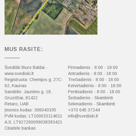
MUS RASITE:
Švediški Biuro Baldai -
Pirmadienis - 8:00 - 18:00
www.svediski.lt
Antradienis - 8:00 - 18:00
Registruota: Chemijos g. 27C-
Trečiadienis - 8:00 - 18:00
62, Kaunas
Ketvirtadienis - 8:00 - 18:00
Sandėlis: Jaunimo g. 18,
Penktadienis - 8:00 - 18:00
Gruzdžiai, 81422
Šeštadienis - Skambinti
Retaro, UAB
Sekmadienis - Skambinti
Įmonės kodas: 306043335
+370 645 37244
PVM kodas: LT100015114011
info@svediski.lt
A.S. LT927290099038393421
Citadele bankas