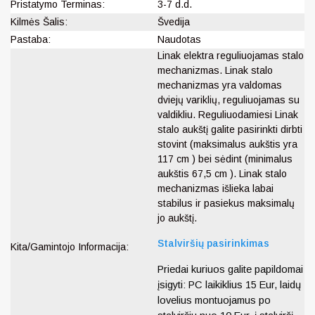
Pristatymo Terminas:
3-7 d.d.
Kilmės Šalis:
Švedija
Pastaba:
Naudotas
Linak elektra reguliuojamas stalo
mechanizmas. Linak stalo
mechanizmas yra valdomas
dviejų variklių, reguliuojamas su
valdikliu. Reguliuodamiesi Linak
stalo aukštį galite pasirinkti dirbti
stovint (maksimalus aukštis yra
117 cm ) bei sėdint (minimalus
aukštis 67,5 cm ). Linak stalo
mechanizmas išlieka labai
stabilus ir pasiekus maksimalų
jo aukštį.
Stalviršių pasirinkimas
Kita/Gamintojo Informacija:
Priedai kuriuos galite papildomai
įsigyti: PC laikiklius 15 Eur, laidų
lovelius montuojamus po