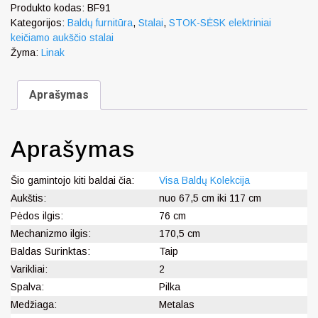
Produkto kodas:
BF91
Kategorijos:
Baldų furnitūra
,
Stalai
,
STOK-SĖSK elektriniai
keičiamo aukščio stalai
Žyma:
Linak
Aprašymas
Aprašymas
Šio gamintojo kiti baldai čia:
Visa Baldų Kolekcija
Aukštis:
nuo 67,5 cm iki 117 cm
Pėdos ilgis:
76 cm
Mechanizmo ilgis:
170,5 cm
Baldas Surinktas:
Taip
Varikliai:
2
Spalva:
Pilka
Medžiaga:
Metalas