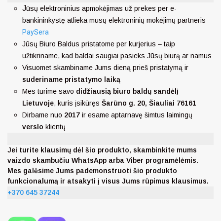
J
ūsų elektroninius apmokėjimas už prekes per e-
bankininkystę atlieka mūsų elektroninių mokėjimų partneris
PaySera
Jūsų Biuro Baldus pristatome per kurjerius – taip
užtikriname, kad baldai saugiai pasieks Jūsų biurą ar namus
Visuomet skambiname Jums dieną prieš pristatymą ir
suderiname pristatymo laiką
Mes turime savo
didžiausią biuro baldų sandėlį
Lietuvoje
, kuris įsikūręs
Šarūno g. 20, Šiauliai 76161
Dirbame nuo
2017
ir esame aptarnavę šimtus laimingų
verslo
klientų
Jei turite klausimų dėl šio produkto, skambinkite mums
vaizdo skambučiu WhatsApp arba Viber programėlėmis.
Mes galėsime Jums pademonstruoti šio produkto
funkcionalumą ir atsakyti į visus Jums rūpimus klausimus.
+370 645 37244