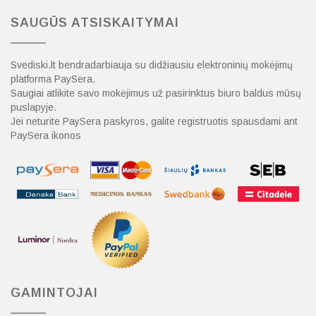
SAUGŪS ATSISKAITYMAI
Svediski.lt bendradarbiauja su didžiausiu elektroninių mokėjimų
platforma PaySera.
Saugiai atlikite savo mokėjimus už pasirinktus biuro baldus mūsų
puslapyje.
Jei neturite PaySera paskyros, galite registruotis spausdami ant
PaySera ikonos
GAMINTOJAI