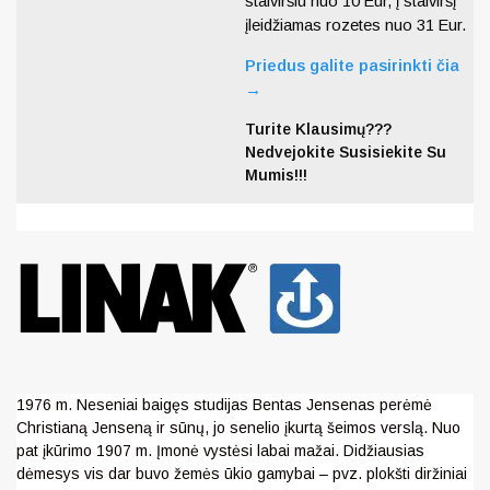
stalviršiu nuo 10 Eur, į stalviršį
įleidžiamas rozetes nuo 31 Eur.
Priedus galite pasirinkti čia
→
Turite Klausimų???
Nedvejokite Susisiekite Su
Mumis!!!
1976 m. Neseniai baigęs studijas Bentas Jensenas perėmė
Christianą Jenseną ir sūnų, jo senelio įkurtą šeimos verslą. Nuo
pat įkūrimo 1907 m. Įmonė vystėsi labai mažai. Didžiausias
dėmesys vis dar buvo žemės ūkio gamybai – pvz. plokšti diržiniai