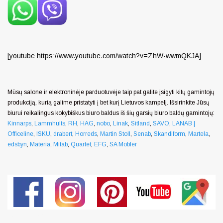
[youtube https://www.youtube.com/watch?v=ZhW-wwmQKJA]
Mūsų salone ir elektroninėje parduotuvėje taip pat galite įsigyti kitų gamintojų
produkciją, kurią galime pristatyti į bet kurį Lietuvos kampelį. Išsirinkite Jūsų
biurui reikalingus kokybiškus biuro baldus iš šių garsių biuro baldų gamintojų:
Kinnarps
,
Lammhults
,
RH
,
HAG
,
nobo
,
Linak
,
Sitland
,
SAVO
,
LANAB |
Officeline
,
ISKU
,
drabert
,
Horreds
,
Martin Stoll
,
Senab
,
Skandiform
,
Martela
,
edsbyn
,
Materia
,
Mitab
,
Quartet
,
EFG
,
SA Mobler
Generated