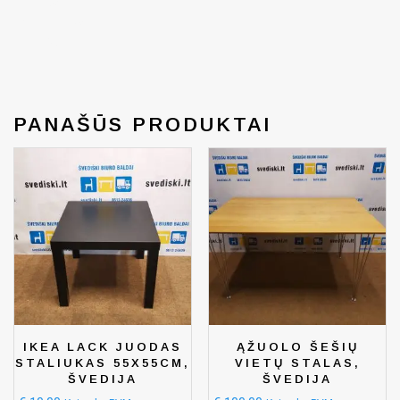
by
snarskismed
ia.com
PANAŠŪS PRODUKTAI
IKEA LACK JUODAS
ĄŽUOLO ŠEŠIŲ
STALIUKAS 55X55CM,
VIETŲ STALAS,
ŠVEDIJA
ŠVEDIJA