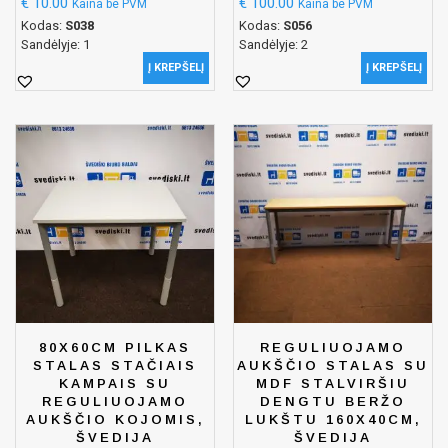
€
10.00
€
100.00
Kaina be PVM
Kaina be PVM
Kodas:
S038
Kodas:
S056
Sandėlyje: 1
Sandėlyje: 2
Į KREPŠELĮ
Į KREPŠELĮ
80X60CM PILKAS
REGULIUOJAMO
STALAS STAČIAIS
AUKŠČIO STALAS SU
KAMPAIS SU
MDF STALVIRŠIU
REGULIUOJAMO
DENGTU BERŽO
AUKŠČIO KOJOMIS,
LUKŠTU 160X40CM,
ŠVEDIJA
ŠVEDIJA