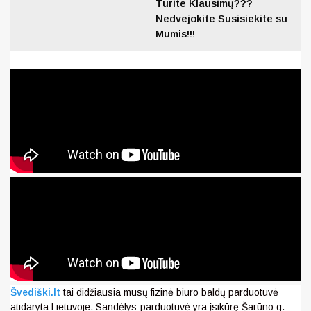
Turite Klausimų???
Nedvejokite Susisiekite su
Mumis!!!
Švediški.lt
tai didžiausia mūsų fizinė biuro baldų parduotuvė
atidaryta Lietuvoje. Sandėlys-parduotuvė yra įsikūrę Šarūno g.