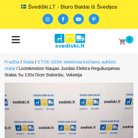
Švediški.LT - Biuro Baldai iš Švedijos
0
Pradžia
/
Stalai
/
STOK-SĖSK elektriniai keičiamo aukščio
stalai
/ Loctekmotion Naujas Juodas Elektra Reguliuojamas
Stalas Su 130x70cm Stalviršiu, Vokietija