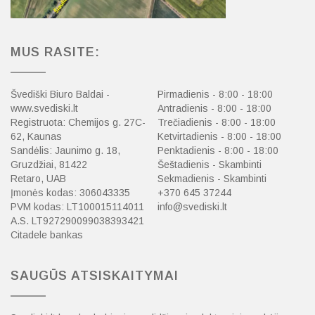
MUS RASITE:
Švediški Biuro Baldai -
Pirmadienis - 8:00 - 18:00
www.svediski.lt
Antradienis - 8:00 - 18:00
Registruota: Chemijos g. 27C-
Trečiadienis - 8:00 - 18:00
62, Kaunas
Ketvirtadienis - 8:00 - 18:00
Sandėlis: Jaunimo g. 18,
Penktadienis - 8:00 - 18:00
Gruzdžiai, 81422
Šeštadienis - Skambinti
Retaro, UAB
Sekmadienis - Skambinti
Įmonės kodas: 306043335
+370 645 37244
PVM kodas: LT100015114011
info@svediski.lt
A.S. LT927290099038393421
Citadele bankas
SAUGŪS ATSISKAITYMAI