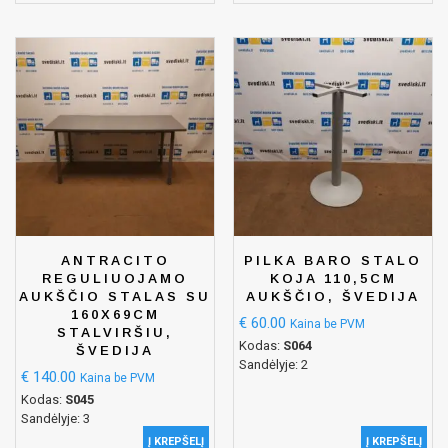
ANTRACITO
PILKA BARO STALO
REGULIUOJAMO
KOJA 110,5CM
AUKŠČIO STALAS SU
AUKŠČIO, ŠVEDIJA
160X69CM
€
60.00
Kaina be PVM
STALVIRŠIU,
Kodas:
S064
ŠVEDIJA
Sandėlyje: 2
€
140.00
Kaina be PVM
Kodas:
S045
Sandėlyje: 3
Į KREPŠELĮ
Į KREPŠELĮ