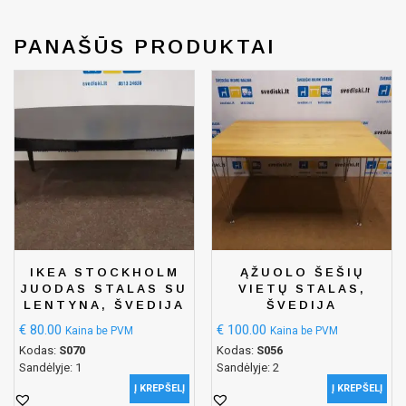
PANAŠŪS PRODUKTAI
IKEA STOCKHOLM
ĄŽUOLO ŠEŠIŲ
JUODAS STALAS SU
VIETŲ STALAS,
LENTYNA, ŠVEDIJA
ŠVEDIJA
€
80.00
€
100.00
Kaina be PVM
Kaina be PVM
Kodas:
S070
Kodas:
S056
Sandėlyje: 1
Sandėlyje: 2
Į KREPŠELĮ
Į KREPŠELĮ