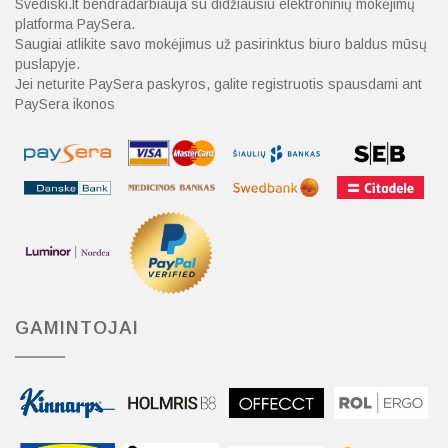
Svediski.lt bendradarbiauja su didžiausiu elektroninių mokėjimų
platforma PaySera.
Saugiai atlikite savo mokėjimus už pasirinktus biuro baldus mūsų
puslapyje.
Jei neturite PaySera paskyros, galite registruotis spausdami ant
PaySera ikonos
GAMINTOJAI