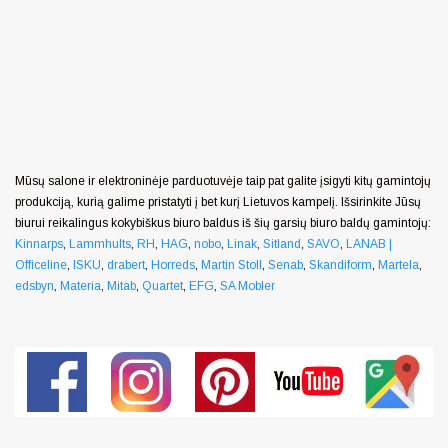
Mūsų salone ir elektroninėje parduotuvėje taip pat galite įsigyti kitų gamintojų
produkciją, kurią galime pristatyti į bet kurį Lietuvos kampelį. Išsirinkite Jūsų
biurui reikalingus kokybiškus biuro baldus iš šių garsių biuro baldų gamintojų:
Kinnarps
,
Lammhults
,
RH
,
HAG
,
nobo
,
Linak
,
Sitland
,
SAVO
,
LANAB |
Officeline
,
ISKU
,
drabert
,
Horreds
,
Martin Stoll
,
Senab
,
Skandiform
,
Martela
,
edsbyn
,
Materia
,
Mitab
,
Quartet
,
EFG
,
SA Mobler