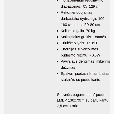
Horizontalaus reguliavimo
diapazonas: 85-129 cm
Rekomenduojamas
darbastalio dydis: ilgis 100-
160 cm; plotis 50-80 cm
Keliamoji galia: 70 kg
Maksimalus greitis: 25mm/s
Triukšmo lygis: <50dB
Energijos suvartojimas
budėjimo režimu: <0,5W
Paviršiaus dengimas: miltelinis
dažymas
Spalva: juodas rėmas, baltas
stalviršis su juodu kantu.
Stalviršis pagamintas iš juodo
LMDP 130x70cm su baltu kantu,
2,5 cm storio.