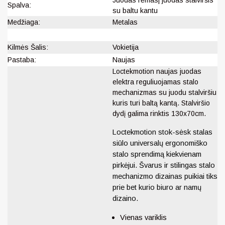
Juodas rėmas| juodas stalviršis
Spalva:
su baltu kantu
Medžiaga:
Metalas
Kilmės Šalis:
Vokietija
Pastaba:
Naujas
Loctekmotion naujas juodas
elektra reguliuojamas stalo
mechanizmas su juodu stalviršiu
kuris turi baltą kantą. Stalviršio
dydį galima rinktis 130x70cm.
Loctekmotion stok-sėsk stalas
siūlo universalų ergonomiško
stalo sprendimą kiekvienam
pirkėjui. Švarus ir stilingas stalo
mechanizmo dizainas puikiai tiks
prie bet kurio biuro ar namų
dizaino.
Vienas variklis