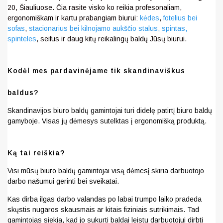
20, Šiauliuose. Čia rasite visko ko reikia profesonaliam,
ergonomiškam ir kartu prabangiam biurui:
kėdes
,
fotelius bei
sofas
,
stacionarius bei kilnojamo aukščio stalus,
spintas,
spinteles
, seifus ir daug kitų reikalingų baldų Jūsų biurui.
Kodėl mes pardavinėjame tik skandinaviškus
baldus?
Skandinavijos biuro baldų gamintojai turi didelę patirtį biuro baldų
gamyboje. Visas jų dėmesys sutelktas į ergonomišką produktą.
Ką tai reiškia?
Visi mūsų biuro baldų gamintojai visą dėmesį skiria darbuotojo
darbo našumui gerinti bei sveikatai.
Kas dirba ilgas darbo valandas po labai trumpo laiko pradeda
skųstis nugaros skausmais ar kitais fiziniais sutrikimais. Tad
gamintojas siekia, kad jo sukurti baldai leistu darbuotojui dirbti