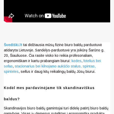
Švediški.lt
tai didžiausia mūsų fizinė biuro baldų parduotuvė
atidaryta Lietuvoje. Sandėlys-parduotuvė yra įsikūrę Šarūno g.
20, Šiauliuose. Čia rasite visko ko reikia profesonaliam,
ergonomiškam ir kartu prabangiam biurui:
kėdes
,
fotelius bei
sofas
,
stacionarius bei kilnojamo aukščio stalus,
spintas,
spinteles
, seifus ir daug kitų reikalingų baldų Jūsų biurui.
Kodėl mes pardavinėjame tik skandinaviškus
baldus?
Skandinavijos biuro baldų gamintojai turi didelę patirtį biuro baldų
gamyboje. Visas jų dėmesys sutelktas į ergonomišką produktą.