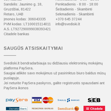
Sandėlis: Jaunimo g. 18,
Penktadienis - 8:00 - 18:00
Gruzdžiai, 81422
Šeštadienis - Skambinti
Retaro, UAB
Sekmadienis - Skambinti
Įmonės kodas: 306043335
+370 645 37244
PVM kodas: LT100015114011
info@svediski.lt
A.S. LT927290099038393421
Citadele bankas
SAUGŪS ATSISKAITYMAI
Svediski.lt bendradarbiauja su didžiausiu elektroninių mokėjimų
platforma PaySera.
Saugiai atlikite savo mokėjimus už pasirinktus biuro baldus mūsų
puslapyje.
Jei neturite PaySera paskyros, galite registruotis spausdami ant
PaySera ikonos