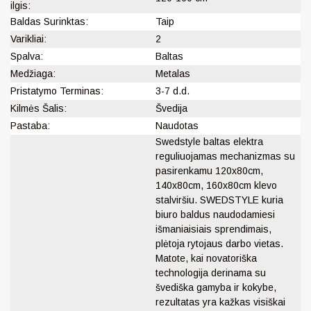
ilgis:
Baldas Surinktas:
Taip
Varikliai:
2
Spalva:
Baltas
Medžiaga:
Metalas
Pristatymo Terminas:
3-7 d.d.
Kilmės Šalis:
Švedija
Pastaba:
Naudotas
Swedstyle baltas elektra
reguliuojamas mechanizmas su
pasirenkamu 120x80cm,
140x80cm, 160x80cm klevo
stalviršiu. SWEDSTYLE kuria
biuro baldus naudodamiesi
išmaniaisiais sprendimais,
plėtoja rytojaus darbo vietas.
Matote, kai novatoriška
technologija derinama su
švediška gamyba ir kokybe,
rezultatas yra kažkas visiškai