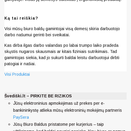
Ką tai reiškia?
Visi mūsų biuro baldų gamintojai visą dėmesį skiria darbuotojo
darbo našumui gerinti bei sveikatai.
Kas dirba ilgas darbo valandas po labai trumpo laiko pradeda
skųstis nugaros skausmais ar kitais fiziniais sutrikimais. Tad
gamintojas siekia, kad jo sukurti baldai leistu darbuotojui dirbti
patogiai ir našiai.
Visi Produktai
Švediški.lt – PIRKITE BE RIZIKOS
J
ūsų elektroninius apmokėjimas už prekes per e-
bankininkystę atlieka mūsų elektroninių mokėjimų partneris
PaySera
Jūsų Biuro Baldus pristatome per kurjerius – taip