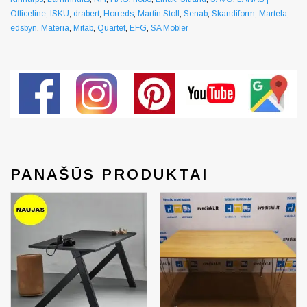
Officeline
,
ISKU
,
drabert
,
Horreds
,
Martin Stoll
,
Senab
,
Skandiform
,
Martela
,
edsbyn
,
Materia
,
Mitab
,
Quartet
,
EFG
,
SA Mobler
PANAŠŪS PRODUKTAI