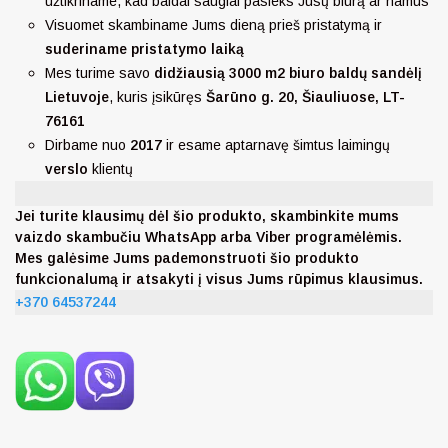
užtikriname, kad baldai saugiai pasieks Jūsų biurą ar namus
Visuomet skambiname Jums dieną prieš pristatymą ir
suderiname pristatymo laiką
Mes turime savo
didžiausią 3000 m2 biuro baldų sandėlį
Lietuvoje
, kuris įsikūręs
Šarūno g. 20, Šiauliuose, LT-
76161
Dirbame nuo
2017
ir esame aptarnavę šimtus laimingų
verslo
klientų
Jei turite klausimų dėl šio produkto, skambinkite mums
vaizdo skambučiu WhatsApp arba Viber programėlėmis.
Mes galėsime Jums pademonstruoti šio produkto
funkcionalumą ir atsakyti į visus Jums rūpimus klausimus.
+370 64537244