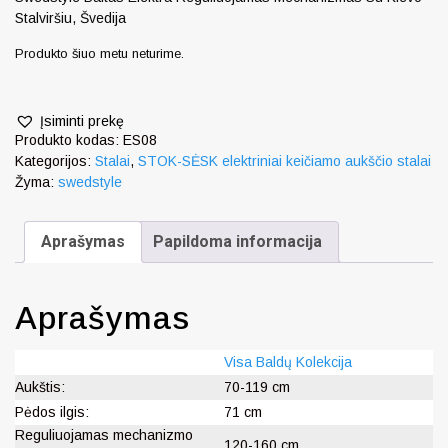
Stalviršiu, Švedija
Produkto šiuo metu neturime.
Įsiminti prekę
Produkto kodas:
ES08
Kategorijos:
Stalai
,
STOK-SĖSK elektriniai keičiamo aukščio stalai
Žyma:
swedstyle
Aprašymas
Papildoma informacija
Aprašymas
Visa Baldų Kolekcija
Aukštis:
70-119 cm
Pėdos ilgis:
71 cm
Reguliuojamas mechanizmo
120-160 cm