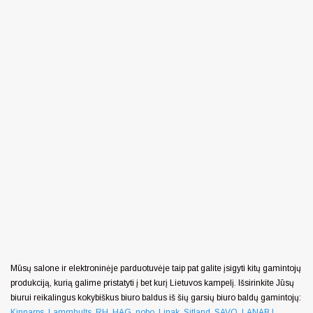
Mūsų salone ir elektroninėje parduotuvėje taip pat galite įsigyti kitų gamintojų
produkciją, kurią galime pristatyti į bet kurį Lietuvos kampelį. Išsirinkite Jūsų
biurui reikalingus kokybiškus biuro baldus iš šių garsių biuro baldų gamintojų:
Kinnarps
,
Lammhults
,
RH
,
HAG
,
nobo
,
Linak
,
Sitland
,
SAVO
,
LANAB |