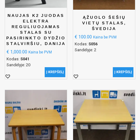
NAUJAS K2 JUODAS
ĄŽUOLO ŠEŠIŲ
ELEKTRA
VIETŲ STALAS,
REGULIUOJAMAS
ŠVEDIJA
STALAS SU
€
100.00
Kaina be PVM
PASIRINKTO DYDŽIO
STALVIRŠIU, DANIJA
Kodas:
S056
Sandėlyje: 2
€
1,000.00
Kaina be PVM
Kodas:
S041
Sandėlyje: 20
Į KREPŠELĮ
Į KREPŠELĮ