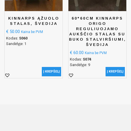
KINNARPS ĄŽUOLO
60*60CM KINNARPS
STALAS, ŠVEDIJA
ORIGO
REGULIUOJAMO
€
50.00
Kaina be PVM
AUKŠČIO STALAS SU
Kodas:
S060
BUKO STALVIRŠIUMI,
Sandėlyje: 1
ŠVEDIJA
€
60.00
Kaina be PVM
Kodas:
S074
Sandėlyje: 9
Į KREPŠELĮ
Į KREPŠELĮ