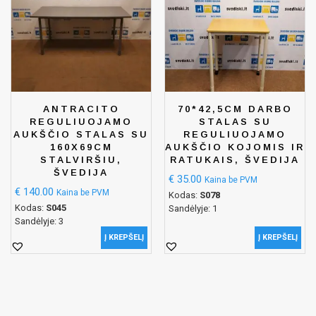
ANTRACITO
70*42,5CM DARBO
REGULIUOJAMO
STALAS SU
AUKŠČIO STALAS SU
REGULIUOJAMO
160X69CM
AUKŠČIO KOJOMIS IR
STALVIRŠIU,
RATUKAIS, ŠVEDIJA
ŠVEDIJA
€
35.00
Kaina be PVM
€
140.00
Kaina be PVM
Kodas:
S078
Kodas:
S045
Sandėlyje: 1
Sandėlyje: 3
Į KREPŠELĮ
Į KREPŠELĮ