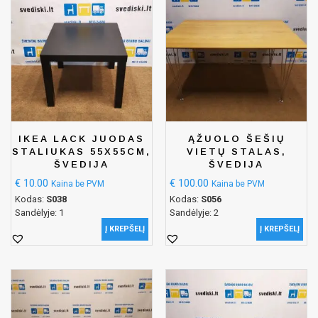
IKEA LACK JUODAS
ĄŽUOLO ŠEŠIŲ
STALIUKAS 55X55CM,
VIETŲ STALAS,
ŠVEDIJA
ŠVEDIJA
€
10.00
€
100.00
Kaina be PVM
Kaina be PVM
Kodas:
S038
Kodas:
S056
Sandėlyje: 1
Sandėlyje: 2
Į KREPŠELĮ
Į KREPŠELĮ