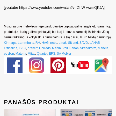
[youtube https://www.youtube.com/watch?v=ZhW-wwmQKJA]
Mūsų salone ir elektroninėje parduotuvėje taip pat galite įsigyti kitų gamintojų
produkciją, kurią galime pristatyti į bet kurį Lietuvos kampelį. Išsirinkite Jūsų
biurui reikalingus kokybiškus biuro baldus iš šių garsių biuro baldų gamintojų:
Kinnarps
,
Lammhults
,
RH
,
HAG
,
nobo
,
Linak
,
Sitland
,
SAVO
,
LANAB |
Officeline
,
ISKU
,
drabert
,
Horreds
,
Martin Stoll
,
Senab
,
Skandiform
,
Martela
,
edsbyn
,
Materia
,
Mitab
,
Quartet
,
EFG
,
SA Mobler
Generated by snarskismedia.com
PANAŠŪS PRODUKTAI