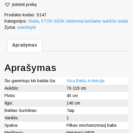
Įsiminti prekę
Produkto kodas:
S147
Kategorijos:
Stalai
,
STOK-SĖSK elektriniai keičiamo aukščio stalai
Žyma:
swedstyle
Aprašymas
Aprašymas
Šio gamintojo kiti baldai čia:
Visa Baldų Kolekcija
Aukštis:
70-119 cm
Plotis:
45 cm
Ilgis:
140 cm
Baldas Surinktas:
Taip
Variklis:
1
Spalva:
Pilkas mechanizmas| balta
Medžiaga:
Metalas| LMDP