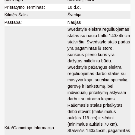
Pristatymo Terminas:
10 d.d.
Kilmės Šalis:
Švedija
Pastaba:
Naujas
Swedstyle elektra reguliuojamas
stalas su nauju baltu 140×45 cm
stalviršiu. Swedstyle stalo padas
yra pagamintas iš storo,
sunkaus plieno kuris yra
dažytas milteliniu būdu.
Swedstyle pažangus elektra
reguliuojamas darbo stalas su
masyvia koja, suteikia optimalią
gerovę ir lankstumą, bei
individualų pritaikymą aktyviam
darbui su atrama kojoms.
Rašomasis stalas pritaikytas
dirbti stovint (maksimalus
aukštis 119 cm) ir sėdint
(minimalus aukštis 70 cm).
Kita/Gamintojo Informacija:
Stalviršis 140x45cm, pagamintas