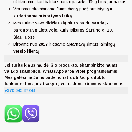
užtikriname, kad baldai saugiai pasieks Jūsų biurą ar namus
Visuomet skambiname Jums dieną prieš pristatymą ir
suderiname pristatymo laiką
Mes turime savo
didžiausią biuro baldų sandėlį-
parduotuvę Lietuvoje
, kuris įsikūręs
Šarūno
g. 20,
Šiauliuose
Dirbame nuo
2017
ir esame aptarnavę šimtus laimingų
verslo
klientų
Jei turite klausimų dėl šio produkto, skambinkite mums
vaizdo skambučiu WhatsApp arba Viber programėlėmis.
Mes galėsime Jums pademonstruoti šio produkto
funkcionalumą ir atsakyti į visus Jums rūpimus klausimus.
+370 645 37244