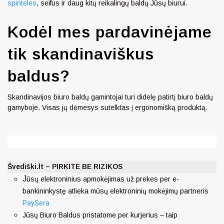
spinteles
, seifus ir daug kitų reikalingų baldų Jūsų biurui.
Kodėl mes pardavinėjame
tik skandinaviškus
baldus?
Skandinavijos biuro baldų gamintojai turi didelę patirtį biuro baldų
gamyboje. Visas jų dėmesys sutelktas į ergonomišką produktą.
Švediški.lt – PIRKITE BE RIZIKOS
J
ūsų elektroninius apmokėjimas už prekes per e-
bankininkystę atlieka mūsų elektroninių mokėjimų partneris
PaySera
Jūsų Biuro Baldus pristatome per kurjerius – taip