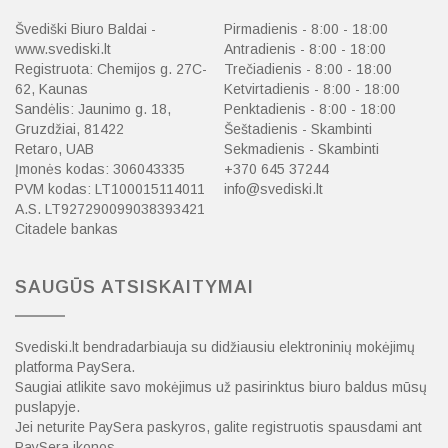
Švediški Biuro Baldai -
Pirmadienis - 8:00 - 18:00
www.svediski.lt
Antradienis - 8:00 - 18:00
Registruota: Chemijos g. 27C-
Trečiadienis - 8:00 - 18:00
62, Kaunas
Ketvirtadienis - 8:00 - 18:00
Sandėlis: Jaunimo g. 18,
Penktadienis - 8:00 - 18:00
Gruzdžiai, 81422
Šeštadienis - Skambinti
Retaro, UAB
Sekmadienis - Skambinti
Įmonės kodas: 306043335
+370 645 37244
PVM kodas: LT100015114011
info@svediski.lt
A.S. LT927290099038393421
Citadele bankas
SAUGŪS ATSISKAITYMAI
Svediski.lt bendradarbiauja su didžiausiu elektroninių mokėjimų
platforma PaySera.
Saugiai atlikite savo mokėjimus už pasirinktus biuro baldus mūsų
puslapyje.
Jei neturite PaySera paskyros, galite registruotis spausdami ant
PaySera ikonos