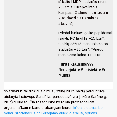
iš balto LMDP, stalviršio storis
2,5 cm su užapvalintais
kampais.
Galime montuoti ir
kito dydžio ar spalvos
stalviršį.
Priedai kuriuos galite papildomai
įsigyti: PC laikiklis +15 Eur*,
stalčių dėžutė montuojama po
stalviršiu +20 Eur*. *Priedų
montavimo kaina +10 Eur..
Turite Klausimų???
Nedvejokite Susisiekite Su
Mumis!!!
Svediski.lt
tai didžiausia mūsų fizinė biuro baldų parduotuvė
atidaryta Lietuvoje. Sandėlys-parduotuvė yra įsikūrę Šarūno g.
20, Šiauliuose. Čia rasite visko ko reikia profesonaliam,
ergonomiškam ir kartu prabangiam biurui:
kėdes
,
fotelius bei
sofas
,
stacionarius bei kilnojamo aukščio stalus,
spintas,