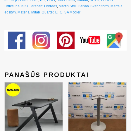
Officeline
,
ISKU
,
drabert
,
Horreds
,
Martin Stoll
,
Senab
,
Skandiform
,
Martela
,
edsbyn
,
Materia
,
Mitab
,
Quartet
,
EFG
,
SA Mobler
PANAŠŪS PRODUKTAI