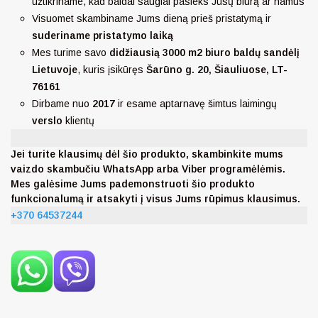
užtikriname, kad baldai saugiai pasieks Jūsų biurą ar namus
Visuomet skambiname Jums dieną prieš pristatymą ir
suderiname pristatymo laiką
Mes turime savo
didžiausią 3000 m2 biuro baldų sandėlį
Lietuvoje
, kuris įsikūręs
Šarūno g. 20, Šiauliuose, LT-
76161
Dirbame nuo
2017
ir esame aptarnavę šimtus laimingų
verslo
klientų
Jei turite klausimų dėl šio produkto, skambinkite mums
vaizdo skambučiu WhatsApp arba Viber programėlėmis.
Mes galėsime Jums pademonstruoti šio produkto
funkcionalumą ir atsakyti į visus Jums rūpimus klausimus.
+370 64537244