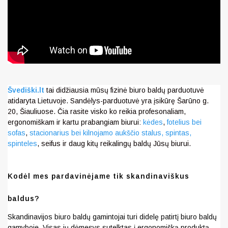
Švediški.lt
tai didžiausia mūsų fizinė biuro baldų parduotuvė
atidaryta Lietuvoje. Sandėlys-parduotuvė yra įsikūrę Šarūno g.
20, Šiauliuose. Čia rasite visko ko reikia profesonaliam,
ergonomiškam ir kartu prabangiam biurui:
kėdes
,
fotelius bei
sofas
,
stacionarius bei kilnojamo aukščio stalus,
spintas,
spinteles
, seifus ir daug kitų reikalingų baldų Jūsų biurui.
Kodėl mes pardavinėjame tik skandinaviškus
baldus?
Skandinavijos biuro baldų gamintojai turi didelę patirtį biuro baldų
gamyboje. Visas jų dėmesys sutelktas į ergonomišką produktą.