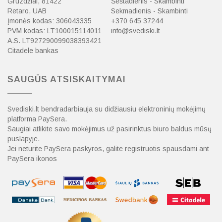
Gruzdžiai, 81422
Šeštadienis - Skambinti
Retaro, UAB
Sekmadienis - Skambinti
Įmonės kodas: 306043335
+370 645 37244
PVM kodas: LT100015114011
info@svediski.lt
A.S. LT927290099038393421
Citadele bankas
SAUGŪS ATSISKAITYMAI
Svediski.lt bendradarbiauja su didžiausiu elektroninių mokėjimų
platforma PaySera.
Saugiai atlikite savo mokėjimus už pasirinktus biuro baldus mūsų
puslapyje.
Jei neturite PaySera paskyros, galite registruotis spausdami ant
PaySera ikonos