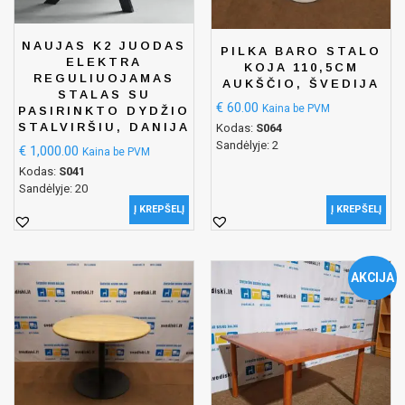
NAUJAS K2 JUODAS
PILKA BARO STALO
ELEKTRA
KOJA 110,5CM
REGULIUOJAMAS
AUKŠČIO, ŠVEDIJA
STALAS SU
€
60.00
Kaina be PVM
PASIRINKTO DYDŽIO
STALVIRŠIU, DANIJA
Kodas:
S064
Sandėlyje: 2
€
1,000.00
Kaina be PVM
Kodas:
S041
Sandėlyje: 20
Į KREPŠELĮ
Į KREPŠELĮ
AKCIJA