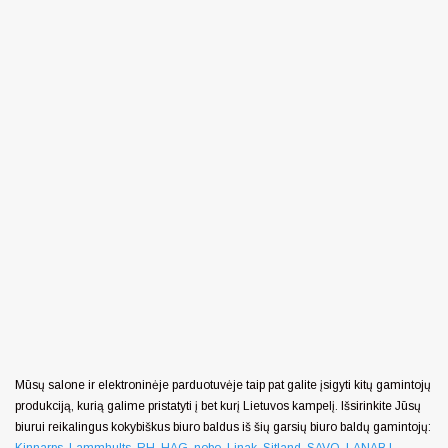
Mūsų salone ir elektroninėje parduotuvėje taip pat galite įsigyti kitų gamintojų
produkciją, kurią galime pristatyti į bet kurį Lietuvos kampelį. Išsirinkite Jūsų
biurui reikalingus kokybiškus biuro baldus iš šių garsių biuro baldų gamintojų:
Kinnarps
,
Lammhults
,
RH
,
HAG
,
nobo
,
Linak
,
Sitland
,
SAVO
,
LANAB |