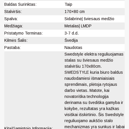
Baldas Surinktas:
Taip
Stalviršis:
170×80 cm
Spalva:
Sidabrinė| šviesaus medžio
Medžiaga:
Metalas| LMDP
Pristatymo Terminas:
3-7 d.d.
Kilmės Šalis:
Švedija
Pastaba:
Naudotas
Swedstyle elektra reguliuojamas
stalas su šviesaus medžio
stalviršiu 170x80cm.
SWEDSTYLE kuria biuro baldus
naudodamiesi išmaniaisiais
sprendimais, plėtoja rytojaus
darbo vietas. Matote, kai
novatoriška technologija
derinama su švediška gamyba ir
kokybe, rezultatas yra kažkas
visiškai išskirtinio. Šis Swedstyle
reguliuojamo aukščio stalo
mechanizmas yra sunkus ir labai
Kita/Gamintojo Informacija: