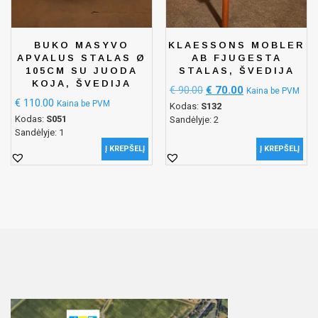
BUKO MASYVO
KLAESSONS MOBLER
APVALUS STALAS Ø
AB FJUGESTA
105CM SU JUODA
STALAS, ŠVEDIJA
KOJA, ŠVEDIJA
€
90.00
€
70.00
Kaina be PVM
€
110.00
Kaina be PVM
Kodas:
S132
Kodas:
S051
Sandėlyje: 2
Sandėlyje: 1
Į KREPŠELĮ
Į KREPŠELĮ