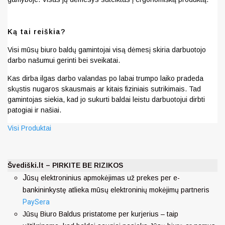
Ką tai reiškia?
Visi mūsų biuro baldų gamintojai visą dėmesį skiria darbuotojo
darbo našumui gerinti bei sveikatai.
Kas dirba ilgas darbo valandas po labai trumpo laiko pradeda
skųstis nugaros skausmais ar kitais fiziniais sutrikimais. Tad
gamintojas siekia, kad jo sukurti baldai leistu darbuotojui dirbti
patogiai ir našiai.
Visi Produktai
Švediški.lt – PIRKITE BE RIZIKOS
J
ūsų elektroninius apmokėjimas už prekes per e-
bankininkystę atlieka mūsų elektroninių mokėjimų partneris
PaySera
Jūsų Biuro Baldus pristatome per kurjerius – taip