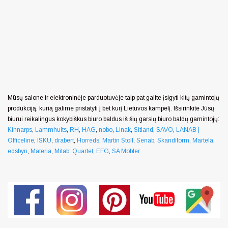
Mūsų salone ir elektroninėje parduotuvėje taip pat galite įsigyti kitų gamintojų
produkciją, kurią galime pristatyti į bet kurį Lietuvos kampelį. Išsirinkite Jūsų
biurui reikalingus kokybiškus biuro baldus iš šių garsių biuro baldų gamintojų:
Kinnarps
,
Lammhults
,
RH
,
HAG
,
nobo
,
Linak
,
Sitland
,
SAVO
,
LANAB |
Officeline
,
ISKU
,
drabert
,
Horreds
,
Martin Stoll
,
Senab
,
Skandiform
,
Martela
,
edsbyn
,
Materia
,
Mitab
,
Quartet
,
EFG
,
SA Mobler