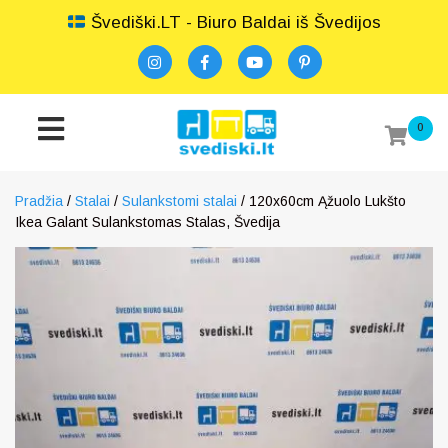
Švediški.LT - Biuro Baldai iš Švedijos
0
Pradžia
/
Stalai
/
Sulankstomi stalai
/ 120x60cm Ąžuolo Lukšto
Ikea Galant Sulankstomas Stalas, Švedija