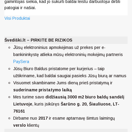
gamintojas siekia, kad jo sukurti baldai leistu darbuotojui dirbti
patogiai ir našiai.
Visi Produktai
Švediški.lt – PIRKITE BE RIZIKOS
J
ūsų elektroninius apmokėjimas už prekes per e-
bankininkystę atlieka mūsų elektroninių mokėjimų partneris
PaySera
Jūsų Biuro Baldus pristatome per kurjerius – taip
užtikriname, kad baldai saugiai pasieks Jūsų biurą ar namus
Visuomet skambiname Jums dieną prieš pristatymą ir
suderiname pristatymo laiką
Mes turime savo
didžiausią 3000 m2 biuro baldų sandėlį
Lietuvoje
, kuris įsikūręs
Šarūno g. 20, Šiauliuose, LT-
76161
Dirbame nuo
2017
ir esame aptarnavę šimtus laimingų
verslo
klientų