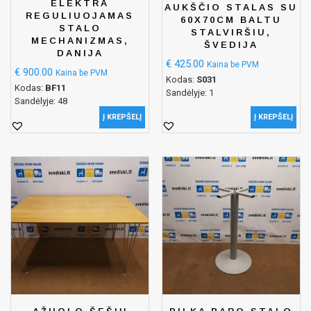
ELEKTRA
AUKŠČIO STALAS SU
REGULIUOJAMAS
60X70CM BALTU
STALO
STALVIRŠIU,
MECHANIZMAS,
ŠVEDIJA
DANIJA
€
425.00
Kaina be PVM
€
900.00
Kaina be PVM
Kodas:
S031
Kodas:
BF11
Sandėlyje: 1
Sandėlyje: 48
Į KREPŠELĮ
Į KREPŠELĮ