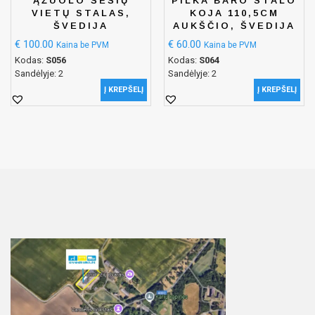
ĄŽUOLO ŠEŠIŲ
PILKA BARO STALO
VIETŲ STALAS,
KOJA 110,5CM
ŠVEDIJA
AUKŠČIO, ŠVEDIJA
€
100.00
€
60.00
Kaina be PVM
Kaina be PVM
Kodas:
S056
Kodas:
S064
Sandėlyje: 2
Sandėlyje: 2
Į KREPŠELĮ
Į KREPŠELĮ