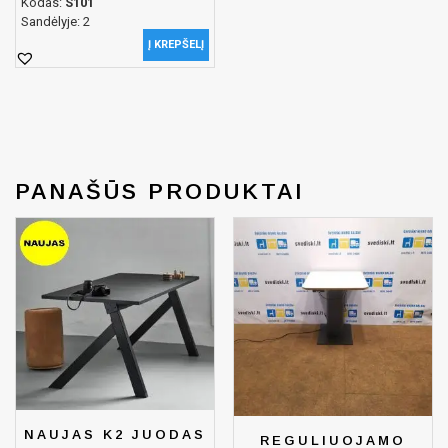
Kodas:
S101
Sandėlyje: 2
Į KREPŠELĮ
PANAŠŪS PRODUKTAI
NAUJAS K2 JUODAS
REGULIUOJAMO