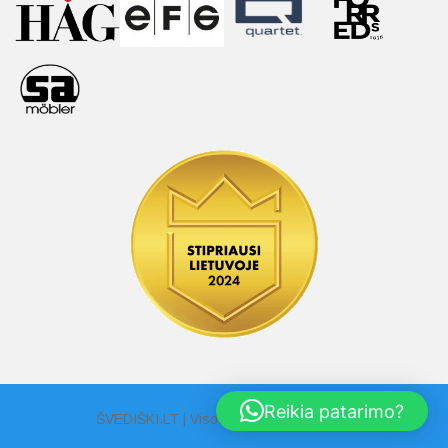
Reikia patarimo?
ŠVEDIŠKI.LT | Visos Teisės Saugomos |