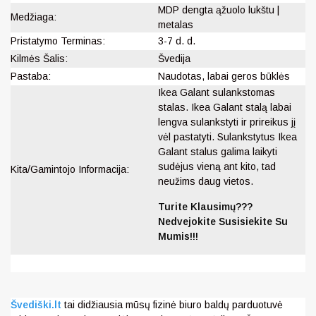
MDP dengta ąžuolo lukštu |
Medžiaga:
metalas
Pristatymo Terminas:
3-7 d. d.
Kilmės Šalis:
Švedija
Pastaba:
Naudotas, labai geros būklės
Ikea Galant sulankstomas
stalas. Ikea Galant stalą labai
lengva sulankstyti ir prireikus jį
vėl pastatyti. Sulankstytus Ikea
Galant stalus galima laikyti
sudėjus vieną ant kito, tad
Kita/Gamintojo Informacija:
neužims daug vietos.
Turite Klausimų???
Nedvejokite Susisiekite Su
Mumis!!!
Švediški.lt
tai didžiausia mūsų fizinė biuro baldų parduotuvė