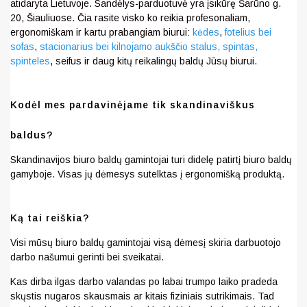
atidaryta Lietuvoje. Sandėlys-parduotuvė yra įsikūrę Šarūno g.
20, Šiauliuose. Čia rasite visko ko reikia profesonaliam,
ergonomiškam ir kartu prabangiam biurui:
kėdes
,
fotelius bei
sofas
,
stacionarius bei kilnojamo aukščio stalus,
spintas,
spinteles
, seifus ir daug kitų reikalingų baldų Jūsų biurui.
Kodėl mes pardavinėjame tik skandinaviškus
baldus?
Skandinavijos biuro baldų gamintojai turi didelę patirtį biuro baldų
gamyboje. Visas jų dėmesys sutelktas į ergonomišką produktą.
Ką tai reiškia?
Visi mūsų biuro baldų gamintojai visą dėmesį skiria darbuotojo
darbo našumui gerinti bei sveikatai.
Kas dirba ilgas darbo valandas po labai trumpo laiko pradeda
skųstis nugaros skausmais ar kitais fiziniais sutrikimais. Tad