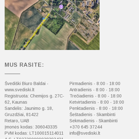
MUS RASITE:
Švediški Biuro Baldai -
Pirmadienis - 8:00 - 18:00
www.svediski.lt
Antradienis - 8:00 - 18:00
Registruota: Chemijos g. 27C-
Trečiadienis - 8:00 - 18:00
62, Kaunas
Ketvirtadienis - 8:00 - 18:00
Sandėlis: Jaunimo g. 18,
Penktadienis - 8:00 - 18:00
Gruzdžiai, 81422
Šeštadienis - Skambinti
Retaro, UAB
Sekmadienis - Skambinti
Įmonės kodas: 306043335
+370 645 37244
PVM kodas: LT100015114011
info@svediski.lt