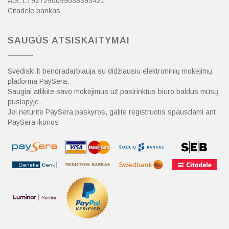
A.S. LT927290099038393421
Citadele bankas
SAUGŪS ATSISKAITYMAI
Svediski.lt bendradarbiauja su didžiausiu elektroninių mokėjimų
platforma PaySera.
Saugiai atlikite savo mokėjimus už pasirinktus biuro baldus mūsų
puslapyje.
Jei neturite PaySera paskyros, galite registruotis spausdami ant
PaySera ikonos