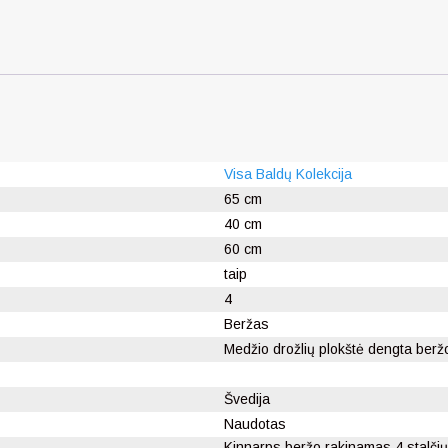
Visa Baldų Kolekcija
65 cm
40 cm
60 cm
taip
4
Beržas
Medžio drožlių plokštė dengta berž
Švedija
Naudotas
Kinnarps beržo rakinamas 4 stalčių 