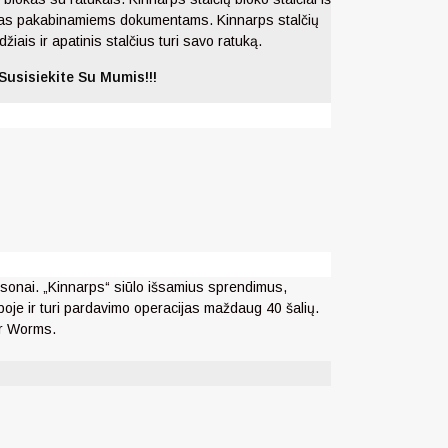
kirtas pakabinamiems dokumentams. Kinnarps stalčių
džiais ir apatinis stalčius turi savo ratuką.
Susisiekite Su Mumis!!!
ssonai.
„Kinnarps“ siūlo išsamius sprendimus,
poje ir turi pardavimo operacijas maždaug 40 šalių.
ir Worms.