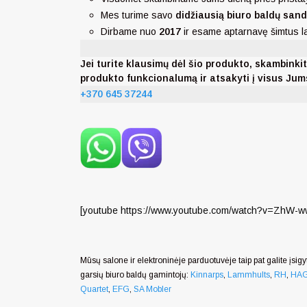
Mes turime savo
didžiausią biuro baldų sand
Dirbame nuo
2017
ir esame aptarnavę šimtus 
Jei turite klausimų dėl šio produkto, skambi
produkto funkcionalumą ir atsakyti į visus Ju
+370 645 37244
[youtube https://www.youtube.com/watch?v=ZhW-
Mūsų salone ir elektroninėje parduotuvėje taip pat galite įsigyt
garsių biuro baldų gamintojų:
Kinnarps
,
Lammhults
,
RH
,
HA
Quartet
,
EFG
,
SA Mobler