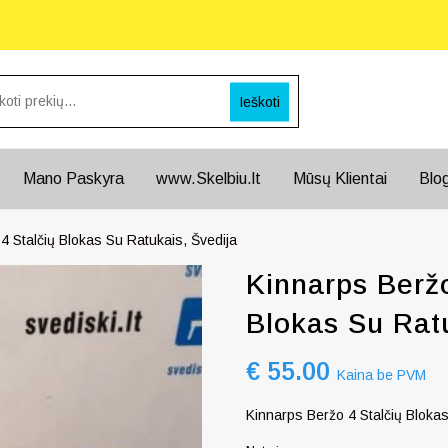
Ieškoti
Mano Paskyra
www.Skelbiu.lt
Mūsų Klientai
Blo
 Stalčių Blokas Su Ratukais, Švedija
Kinnarps Berž
Blokas Su Ratu
€
55.00
Kaina be PVM
Kinnarps Beržo 4 Stalčių Blokas