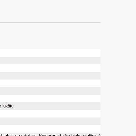
o lukštu
blokas su ratukais. Kinnarps stalčių bloko stalčiai iš