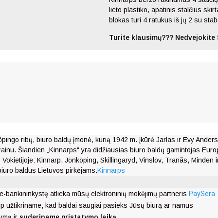
lieto plastiko, apatinis stalčius s
blokas turi 4 ratukus iš jų 2 su stab
Turite klausimų??? Nedvejokite 
ingo ribų, biuro baldų įmonė, kurią 1942 m. įkūrė Jarlas ir Evy Ander
dizainu. Šiandien „Kinnarps“ yra didžiausias biuro baldų gamintojas Euro
kietijoje: Kinnarp, Jönköping, Skillingaryd, Vinslöv, Tranås, Minden 
biuro baldus Lietuvos pirkėjams.
Kinnarps
e-bankininkystę atlieka mūsų elektroninių mokėjimų partneris
PaySera
ip užtikriname, kad baldai saugiai pasieks Jūsų biurą ar namus
ymą ir
suderiname pristatymo laiką