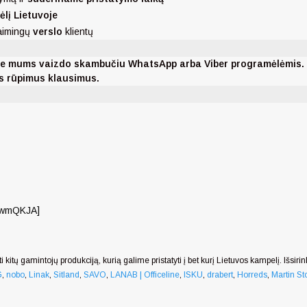
ėlį Lietuvoje
laimingų
verslo
klientų
nkite mums vaizdo skambučiu WhatsApp arba Viber programėlėmis
ms rūpimus klausimus.
wwmQKJA]
i kitų gamintojų produkciją, kurią galime pristatyti į bet kurį Lietuvos kampelį. Išsiri
G
,
nobo
,
Linak
,
Sitland
,
SAVO
,
LANAB | Officeline
,
ISKU
,
drabert
,
Horreds
,
Martin Sto