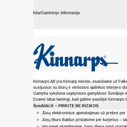
Kita/Gamintojo Informacija:
Kinnarps AB yra Kinnarp mieste, esančiame už Falköp
susijusius su biurų ir viešosios aplinkos interjero 
Gamyba vykdoma septyniose gamyklose Švedijoje ir Vo
Esame labai laimingi, kad galime pasiūlyti Kinnarps 
Švediški.lt – PIRKITE BE RIZIKOS
J
ūsų elektroninius apmokėjimas už prekes per 
Jūsų Biuro Baldus pristatome per kurjerius – ta
Visuomet skambiname Jums dieną prieš pristat