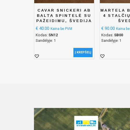
CAVAR SNICKERI AB
MARTELA 
BALTA SPINTELĖ SU
4 STALČI
PAŽEIDIMU, ŠVEDIJA
ŠVE
€
40.00
€
90.00
Kaina be PVM
Kaina b
Kodas:
SN12
Kodas:
SB00
Sandėlyje: 1
Sandėlyje: 1
Į KREPŠELĮ