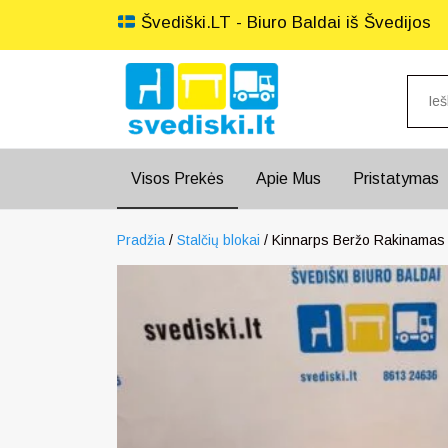
Švediški.LT - Biuro Baldai iš Švedijos
Visos Prekės
Apie Mus
Pristatymas
Pradžia
/
Stalčių blokai
/ Kinnarps Beržo Rakinamas 4