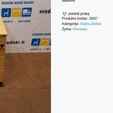
Neturime
Įsiminti prekę
Produkto kodas:
SB37
Kategorija:
Stalčių blokai
Žyma:
Kinnarps