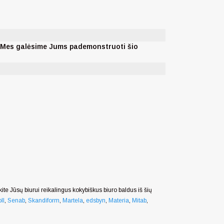
. Mes galėsime Jums pademonstruoti šio
nkite Jūsų biurui reikalingus kokybiškus biuro baldus iš šių
ll
,
Senab
,
Skandiform
,
Martela
,
edsbyn
,
Materia
,
Mitab
,