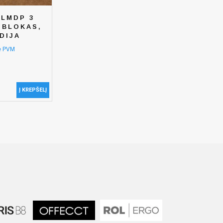
 LMDP 3
 BLOKAS,
DIJA
e PVM
Į KREPŠELĮ