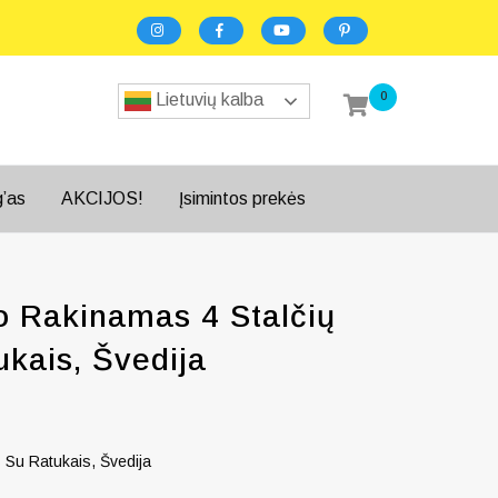
0
Lietuvių kalba
g’as
AKCIJOS!
Įsimintos prekės
o Rakinamas 4 Stalčių
kais, Švedija
 Su Ratukais, Švedija