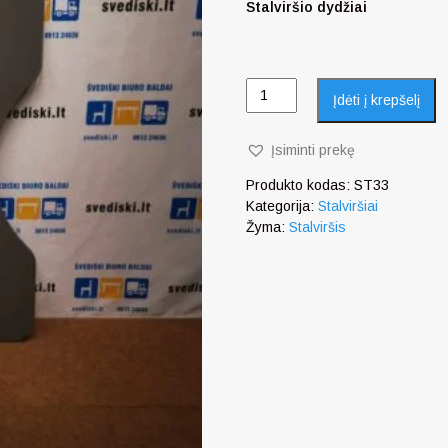
Stalviršio dydžiai
Įdėti į krepšelį
Įsiminti prekę
Produkto kodas:
ST33
Kategorija:
Stalviršiai
Žyma:
Stalviršis