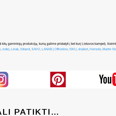
i kitų gamintojų produkciją, kurią galime pristatyti į bet kurį Lietuvos kampelį. Išsiri
G
,
nobo
,
Linak
,
Sitland
,
SAVO
,
LANAB | Officeline
,
ISKU
,
drabert
,
Horreds
,
Martin Sto
ALI PATIKTI…