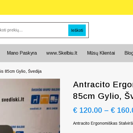
Ieškoti
Mano Paskyra
www.Skelbiu.lt
Mūsų Klientai
Blo
is 85cm Gylio, Švedija
Antracito Ergo
85cm Gylio, Š
€
120.00
–
€
160.
Antracito Ergonomiškas Stalvir