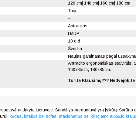
120 cm| 140 cm| 160 cm| 180 cm
Taip
–
Antracitas
LMDP
10 d.d.
Švedija
Naujas gaminamas pagal užsakym
Antracito ergonomiškas stalviršis. 
160x85cm, 180x85cm.
Turite Klausimų??? Nedvejokite 
rduotuvė atidaryta Lietuvoje. Sandėlys-parduotuvė yra įsikūrę Šarūno g.
urui:
kėdes
,
fotelius bei sofas
,
stacionarius bei kilnojamo aukščio stalu