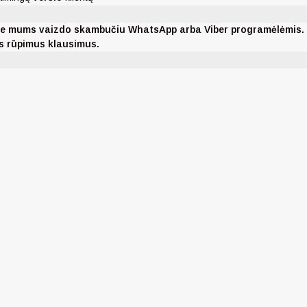
nkite mums vaizdo skambučiu WhatsApp arba Viber programėlėmis
ms rūpimus klausimus.