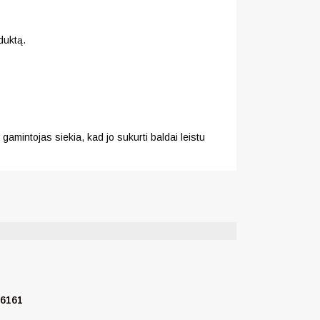
duktą.
gamintojas siekia, kad jo sukurti baldai leistu
76161