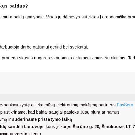
kus baldus?
irtį biuro baldų gamyboje. Visas jų dėmesys sutelktas į ergonomišką pro
darbuotojo darbo našumui gerinti bei sveikatai.
pradeda skųstis nugaros skausmais ar kitais fiziniais sutrikimais. Tad 
e-bankininkystę atlieka mūsų elektroninių mokėjimų partneris
PaySera
ip užtikriname, kad baldai saugiai pasieks Jūsų biurą ar namus
ymą ir
suderiname pristatymo laiką
ldų sandėlį Lietuvoje
, kuris įsikūręs
Šarūno g. 20, Šiauliuose, LT-
laimingų
verslo
klientų