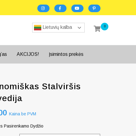
0
Lietuvių kalba
g’as
AKCIJOS!
Įsimintos prekės
nomiškas Stalviršis
vedija
00
Kaina be PVM
šis Pasirenkamo Dydžio