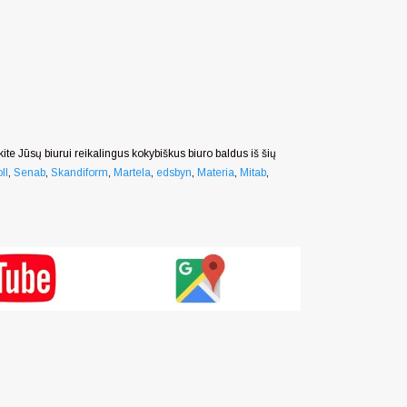
nkite Jūsų biurui reikalingus kokybiškus biuro baldus iš šių
ll
,
Senab
,
Skandiform
,
Martela
,
edsbyn
,
Materia
,
Mitab
,