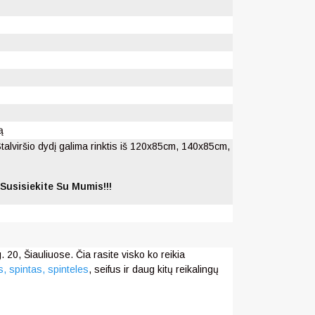
ą
Stalviršio dydį galima rinktis iš 120x85cm, 140x85cm,
Susisiekite Su Mumis!!!
 20, Šiauliuose. Čia rasite visko ko reikia
s,
spintas, spinteles
, seifus ir daug kitų reikalingų