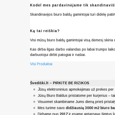
Kodėl mes pardavinėjame tik skandinaviš
Skandinavijos biuro baldų gamintojai turi didelę pat
Ką tai reiškia?
Visi mūsų biuro baldų gamintojai visą dėmesį skiria 
Kas dirba ilgas darbo valandas po labai trumpo laiko 
darbuotojui dirbti patogiai ir našiai.
Visi Produktai
Švediški.lt – PIRKITE BE RIZIKOS
J
ūsų elektroninius apmokėjimas už prekes per 
Jūsų Biuro Baldus pristatome per kurjerius – ta
Visuomet skambiname Jums dieną prieš pristat
Mes turime savo
didžiausią 3000 m2 biuro ba
Dirbame nuo
2017
ir esame aptarnavę šimtus 