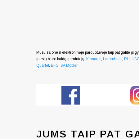
Mūsų salone ir elektroninėje parduotuvėje taip pat galite įsigyt
garsių biuro baldų gamintojų:
Kinnarps
,
Lammhults
,
RH
,
HA
Quartet
,
EFG
,
SA Mobler
JUMS TAIP PAT G