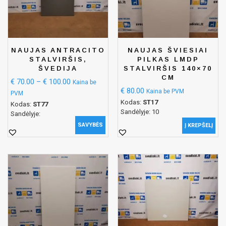
NAUJAS ANTRACITO
NAUJAS ŠVIESIAI
STALVIRŠIS,
PILKAS LMDP
ŠVEDIJA
STALVIRŠIS 140×70
CM
€
70.00
–
€
100.00
Kaina be
€
80.00
Kaina be PVM
PVM
Kodas:
ST17
Kodas:
ST77
Sandėlyje: 10
Sandėlyje:
SAVYBĖS
Į KREPŠELĮ