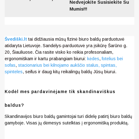
Nedvejokite Susisiekite Su
Mumis!!!
Švediški.lt
tai didžiausia mūsų fizinė biuro baldų parduotuvė
atidaryta Lietuvoje. Sandėlys-parduotuvė yra įsikūrę Šarūno g.
20, Šiauliuose. Čia rasite visko ko reikia profesonaliam,
ergonomiškam ir kartu prabangiam biurui:
kėdes
,
fotelius bei
sofas
,
stacionarius bei kilnojamo aukščio stalus,
spintas,
spinteles
, seifus ir daug kitų reikalingų baldų Jūsų biurui.
Kodėl mes pardavinėjame tik skandinaviškus
baldus?
Skandinavijos biuro baldų gamintojai turi didelę patirtį biuro baldų
gamyboje. Visas jų dėmesys sutelktas į ergonomišką produktą.