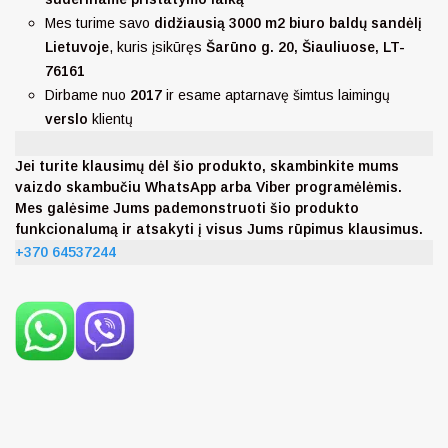
Mes turime savo
didžiausią 3000 m2 biuro baldų sandėlį
Lietuvoje
, kuris įsikūręs
Šarūno g. 20, Šiauliuose, LT-
76161
Dirbame nuo
2017
ir esame aptarnavę šimtus laimingų
verslo
klientų
Jei turite klausimų dėl šio produkto, skambinkite mums
vaizdo skambučiu WhatsApp arba Viber programėlėmis.
Mes galėsime Jums pademonstruoti šio produkto
funkcionalumą ir atsakyti į visus Jums rūpimus klausimus.
+370 64537244