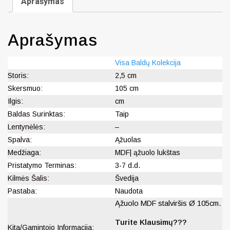
Aprašymas
Aprašymas
Visa Baldų Kolekcija
Storis:
2,5 cm
Skersmuo:
105 cm
Ilgis:
cm
Baldas Surinktas:
Taip
Lentynėlės:
–
Spalva:
Ąžuolas
Medžiaga:
MDF| ąžuolo lukštas
Pristatymo Terminas:
3-7 d.d.
Kilmės Šalis:
Švedija
Pastaba:
Naudota
Ąžuolo MDF stalviršis Ø 105cm.
Turite Klausimų???
Kita/Gamintojo Informacija: