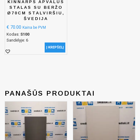
KINNARPS APVALUS
STALAS SU BERŽO
Ø70CM STALVIRŠIU,
ŠVEDIJA
€
70.00
Kaina be PVM
Kodas:
S100
Sandėlyje: 6
Į KREPŠELĮ
PANAŠŪS PRODUKTAI