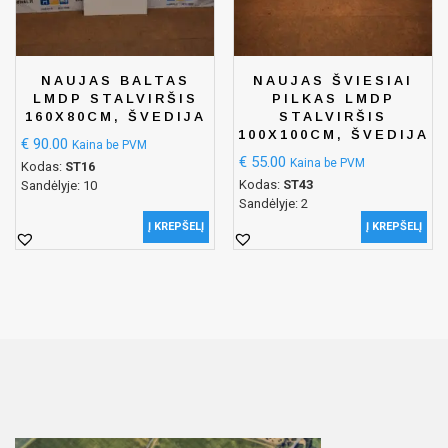
NAUJAS BALTAS
NAUJAS ŠVIESIAI
LMDP STALVIRŠIS
PILKAS LMDP
160X80CM, ŠVEDIJA
STALVIRŠIS
100X100CM, ŠVEDIJA
€
90.00
Kaina be PVM
€
55.00
Kaina be PVM
Kodas:
ST16
Kodas:
ST43
Sandėlyje: 10
Sandėlyje: 2
Į KREPŠELĮ
Į KREPŠELĮ