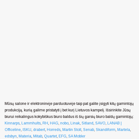
Mūsų salone ir elektroninėje parduotuvėje taip pat galite įsigyti kitų gamintojų
produkciją, kurią galime pristatyti į bet kurį Lietuvos kampelį. Išsirinkite Jūsų
biurui reikalingus kokybiškus biuro baldus iš šių garsių biuro baldų gamintojų:
Kinnarps
,
Lammhults
,
RH
,
HAG
,
nobo
,
Linak
,
Sitland
,
SAVO
,
LANAB |
Officeline
,
ISKU
,
drabert
,
Horreds
,
Martin Stoll
,
Senab
,
Skandiform
,
Martela
,
edsbyn
,
Materia
,
Mitab
,
Quartet
,
EFG
,
SA Mobler