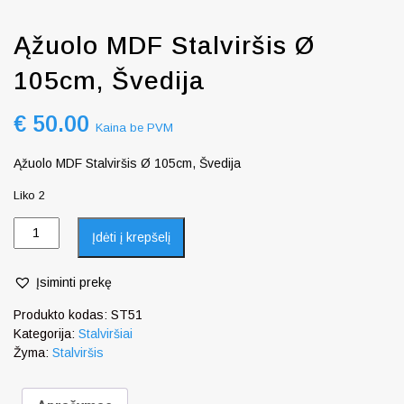
Ąžuolo MDF Stalviršis Ø
105cm, Švedija
€
50.00
Kaina be PVM
Ąžuolo MDF Stalviršis Ø 105cm, Švedija
Liko 2
Įdėti į krepšelį
Įsiminti prekę
Produkto kodas:
ST51
Kategorija:
Stalviršiai
Žyma:
Stalviršis