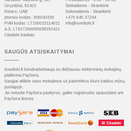
Gruzdžiai, 81422
Šeštadienis - Skambinti
Retaro, UAB
Sekmadienis - Skambinti
Įmonės kodas: 306043335
+370 645 37244
PVM kodas: LT100015114011
info@svediski.lt
A.S. LT927290099038393421
Citadele bankas
SAUGŪS ATSISKAITYMAI
Svediski.lt bendradarbiauja su didžiausiu elektroninių mokėjimų
platforma PaySera.
Saugiai atlikite savo mokėjimus už pasirinktus biuro baldus mūsų
puslapyje.
Jei neturite PaySera paskyros, galite registruotis spausdami ant
PaySera ikonos