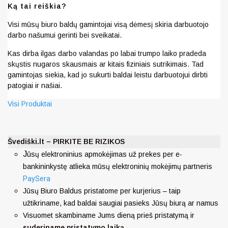
Ką tai reiškia?
Visi mūsų biuro baldų gamintojai visą dėmesį skiria darbuotojo
darbo našumui gerinti bei sveikatai.
Kas dirba ilgas darbo valandas po labai trumpo laiko pradeda
skųstis nugaros skausmais ar kitais fiziniais sutrikimais. Tad
gamintojas siekia, kad jo sukurti baldai leistu darbuotojui dirbti
patogiai ir našiai.
Visi Produktai
Švediški.lt – PIRKITE BE RIZIKOS
J
ūsų elektroninius apmokėjimas už prekes per e-
bankininkystę atlieka mūsų elektroninių mokėjimų partneris
PaySera
Jūsų Biuro Baldus pristatome per kurjerius – taip
užtikriname, kad baldai saugiai pasieks Jūsų biurą ar namus
Visuomet skambiname Jums dieną prieš pristatymą ir
suderiname pristatymo laiką