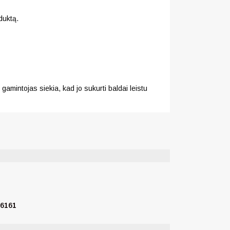
duktą.
gamintojas siekia, kad jo sukurti baldai leistu
76161