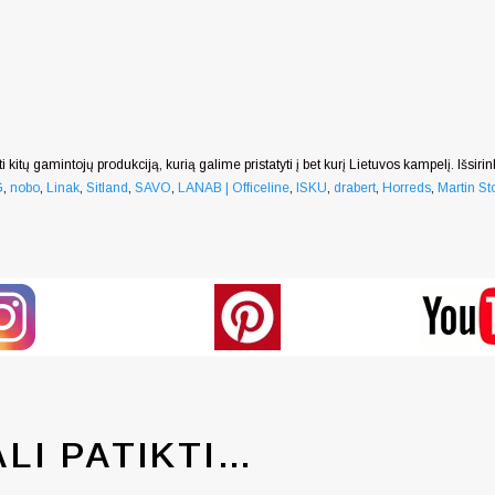
i kitų gamintojų produkciją, kurią galime pristatyti į bet kurį Lietuvos kampelį. Išsiri
G
,
nobo
,
Linak
,
Sitland
,
SAVO
,
LANAB | Officeline
,
ISKU
,
drabert
,
Horreds
,
Martin Sto
ALI PATIKTI…