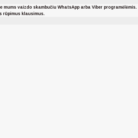
nkite mums vaizdo skambučiu WhatsApp arba Viber programėlėmis
ms rūpimus klausimus.