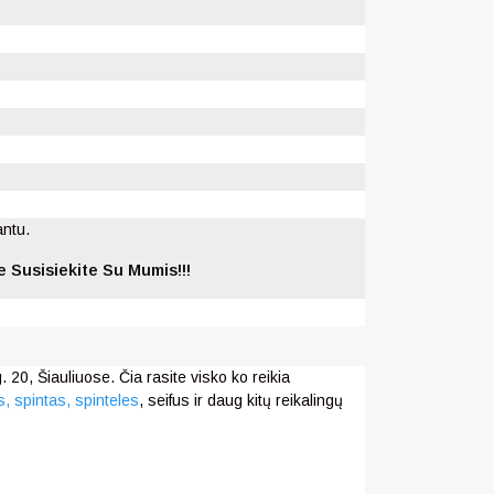
antu.
 Susisiekite Su Mumis!!!
 20, Šiauliuose. Čia rasite visko ko reikia
s,
spintas, spinteles
, seifus ir daug kitų reikalingų