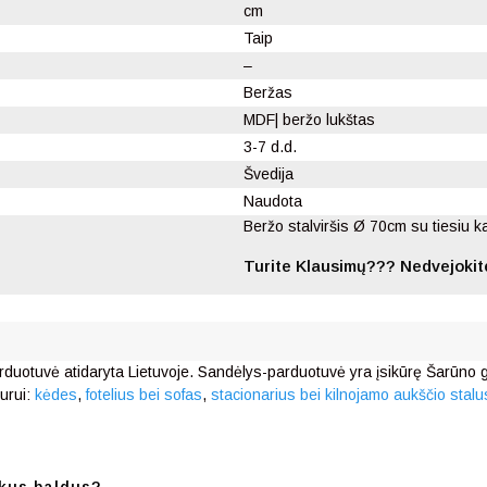
cm
Taip
–
Beržas
MDF| beržo lukštas
3-7 d.d.
Švedija
Naudota
Beržo stalviršis Ø 70cm su tiesiu k
Turite Klausimų??? Nedvejokite
rduotuvė atidaryta Lietuvoje. Sandėlys-parduotuvė yra įsikūrę Šarūno g.
urui:
kėdes
,
fotelius bei sofas
,
stacionarius bei kilnojamo aukščio stalu
kus baldus?