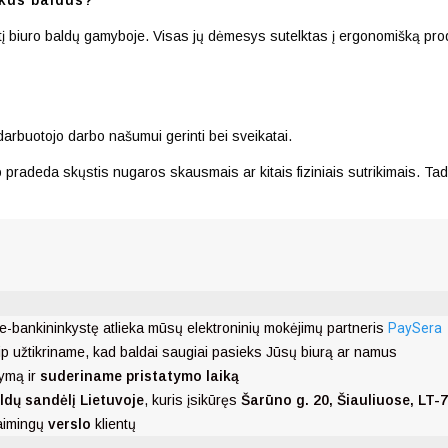
irtį biuro baldų gamyboje. Visas jų dėmesys sutelktas į ergonomišką pro
darbuotojo darbo našumui gerinti bei sveikatai.
pradeda skųstis nugaros skausmais ar kitais fiziniais sutrikimais. Tad 
e-bankininkystę atlieka mūsų elektroninių mokėjimų partneris
PaySera
ip užtikriname, kad baldai saugiai pasieks Jūsų biurą ar namus
ymą ir
suderiname pristatymo laiką
ldų sandėlį Lietuvoje
, kuris įsikūręs
Šarūno g. 20, Šiauliuose, LT-
laimingų
verslo
klientų