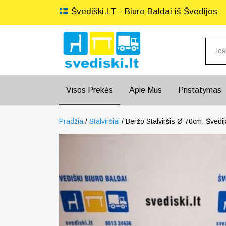
Švediški.LT - Biuro Baldai iš Švedijos
Visos Prekės
Apie Mus
Pristatymas
Pradžia
/
Stalviršiai
/ Beržo Stalviršis Ø 70cm, Švedij