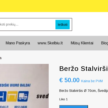
Ieškoti
Mano Paskyra
www.Skelbiu.lt
Mūsų Klientai
Blo
a
Beržo Stalvirš
€
50.00
Kaina be PVM
Beržo Stalviršis Ø 70cm, Švedij
Liko 1