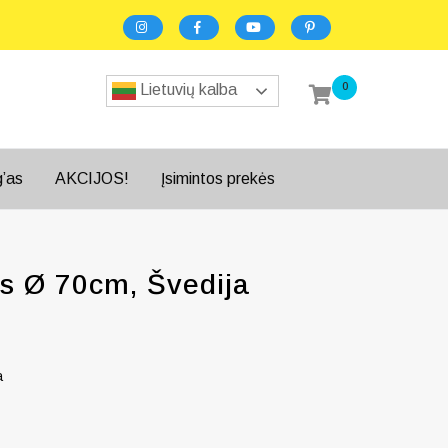
0
Lietuvių kalba
g’as
AKCIJOS!
Įsimintos prekės
is Ø 70cm, Švedija
a