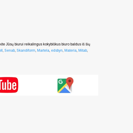
nkite Jūsų biurui reikalingus kokybiškus biuro baldus iš šių
ll
,
Senab
,
Skandiform
,
Martela
,
edsbyn
,
Materia
,
Mitab
,