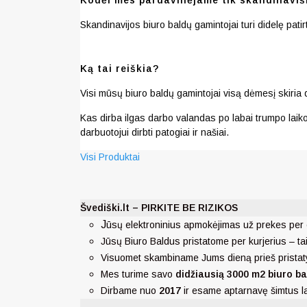
Skandinavijos biuro baldų gamintojai turi didelę pat
Ką tai reiškia?
Visi mūsų biuro baldų gamintojai visą dėmesį skiria 
Kas dirba ilgas darbo valandas po labai trumpo laiko 
darbuotojui dirbti patogiai ir našiai.
Visi Produktai
Švediški.lt – PIRKITE BE RIZIKOS
J
ūsų elektroninius apmokėjimas už prekes per 
Jūsų Biuro Baldus pristatome per kurjerius – ta
Visuomet skambiname Jums dieną prieš pristat
Mes turime savo
didžiausią 3000 m2 biuro ba
Dirbame nuo
2017
ir esame aptarnavę šimtus 