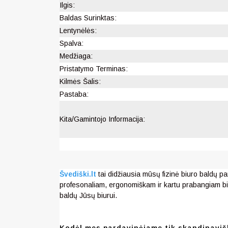
Ilgis:
Baldas Surinktas:
Lentynėlės:
Spalva:
Medžiaga:
Pristatymo Terminas:
Kilmės Šalis:
Pastaba:
Kita/Gamintojo Informacija:
Švediški.lt
tai didžiausia mūsų fizinė biuro baldų pa
profesonaliam, ergonomiškam ir kartu prabangiam bi
baldų Jūsų biurui.
Kodėl mes pardavinėjame tik skandinaviš