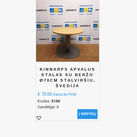
KINNARPS APVALUS
STALAS SU BERŽO
Ø70CM STALVIRŠIU,
ŠVEDIJA
€
70.00
Kaina be PVM
Kodas:
S100
Sandėlyje: 6
Į KREPŠELĮ