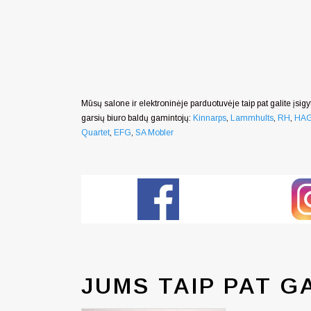
Mūsų salone ir elektroninėje parduotuvėje taip pat galite įsigyt
garsių biuro baldų gamintojų:
Kinnarps
,
Lammhults
,
RH
,
HA
Quartet
,
EFG
,
SA Mobler
JUMS TAIP PAT G