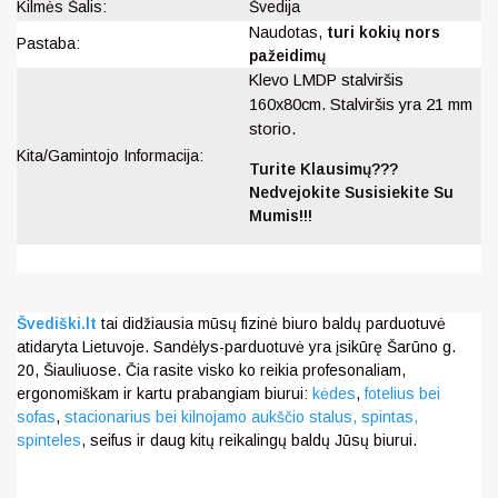
Kilmės Šalis:
Švedija
Naudotas,
turi kokių nors
Pastaba:
pažeidimų
Klevo LMDP stalviršis
160x80cm. Stalviršis yra 21 mm
storio.
Kita/Gamintojo Informacija:
Turite Klausimų???
Nedvejokite Susisiekite Su
Mumis!!!
Švediški.lt
tai didžiausia mūsų fizinė biuro baldų parduotuvė
atidaryta Lietuvoje. Sandėlys-parduotuvė yra įsikūrę Šarūno g.
20, Šiauliuose. Čia rasite visko ko reikia profesonaliam,
ergonomiškam ir kartu prabangiam biurui:
kėdes
,
fotelius bei
sofas
,
stacionarius bei kilnojamo aukščio stalus,
spintas,
spinteles
, seifus ir daug kitų reikalingų baldų Jūsų biurui.