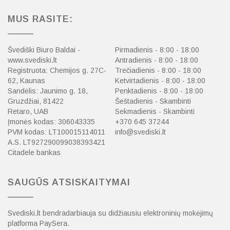
MUS RASITE:
Švediški Biuro Baldai -
Pirmadienis - 8:00 - 18:00
www.svediski.lt
Antradienis - 8:00 - 18:00
Registruota: Chemijos g. 27C-
Trečiadienis - 8:00 - 18:00
62, Kaunas
Ketvirtadienis - 8:00 - 18:00
Sandėlis: Jaunimo g. 18,
Penktadienis - 8:00 - 18:00
Gruzdžiai, 81422
Šeštadienis - Skambinti
Retaro, UAB
Sekmadienis - Skambinti
Įmonės kodas: 306043335
+370 645 37244
PVM kodas: LT100015114011
info@svediski.lt
A.S. LT927290099038393421
Citadele bankas
SAUGŪS ATSISKAITYMAI
Svediski.lt bendradarbiauja su didžiausiu elektroninių mokėjimų
platforma PaySera.