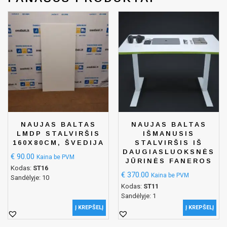
NAUJAS BALTAS
NAUJAS BALTAS
LMDP STALVIRŠIS
IŠMANUSIS
160X80CM, ŠVEDIJA
STALVIRŠIS IŠ
DAUGIASLUOKSNĖS
€
90.00
Kaina be PVM
JŪRINĖS FANEROS
Kodas:
ST16
€
370.00
Kaina be PVM
Sandėlyje: 10
Kodas:
ST11
Sandėlyje: 1
Į KREPŠELĮ
Į KREPŠELĮ