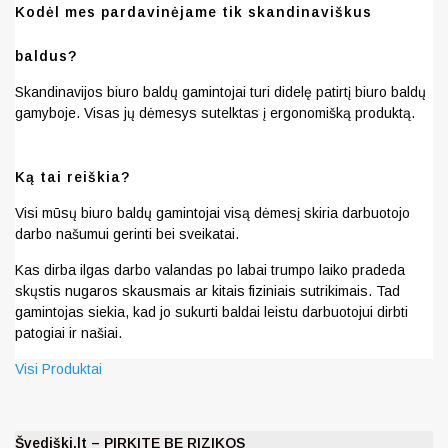
Kodėl mes pardavinėjame tik skandinaviškus
baldus?
Skandinavijos biuro baldų gamintojai turi didelę patirtį biuro baldų
gamyboje. Visas jų dėmesys sutelktas į ergonomišką produktą.
Ką tai reiškia?
Visi mūsų biuro baldų gamintojai visą dėmesį skiria darbuotojo
darbo našumui gerinti bei sveikatai.
Kas dirba ilgas darbo valandas po labai trumpo laiko pradeda
skųstis nugaros skausmais ar kitais fiziniais sutrikimais. Tad
gamintojas siekia, kad jo sukurti baldai leistu darbuotojui dirbti
patogiai ir našiai.
Visi Produktai
Švediški.lt – PIRKITE BE RIZIKOS