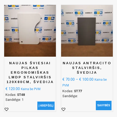
NAUJAS ŠVIESIAI
NAUJAS ANTRACITO
PILKAS
STALVIRŠIS,
ERGONOMIŠKAS
ŠVEDIJA
LMDP STALVIRŠIS
€
70.00
–
€
100.00
Kaina be
120X80CM, ŠVEDIJA
PVM
€
120.00
Kaina be PVM
Kodas:
ST77
Kodas:
ST48
Sandėlyje:
Sandėlyje: 1
SAVYBĖS
Į KREPŠELĮ