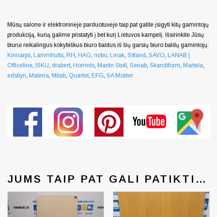
Mūsų salone ir elektroninėje parduotuvėje taip pat galite įsigyti kitų gamintojų
produkciją, kurią galime pristatyti į bet kurį Lietuvos kampelį. Išsirinkite Jūsų
biurui reikalingus kokybiškus biuro baldus iš šių garsių biuro baldų gamintojų:
Kinnarps
,
Lammhults
,
RH
,
HAG
,
nobo
,
Linak
,
Sitland
,
SAVO
,
LANAB |
Officeline
,
ISKU
,
drabert
,
Horreds
,
Martin Stoll
,
Senab
,
Skandiform
,
Martela
,
edsbyn
,
Materia
,
Mitab
,
Quartet
,
EFG
,
SA Mobler
JUMS TAIP PAT GALI PATIKTI…