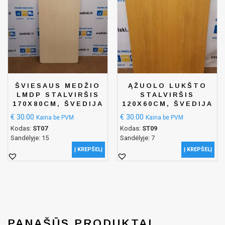
ŠVIESAUS MEDŽIO
ĄŽUOLO LUKŠTO
LMDP STALVIRŠIS
STALVIRŠIS
170X80CM, ŠVEDIJA
120X60CM, ŠVEDIJA
€
30.00
€
30.00
Kaina be PVM
Kaina be PVM
Kodas:
ST07
Kodas:
ST09
Sandėlyje: 15
Sandėlyje: 7
Į KREPŠELĮ
Į KREPŠELĮ
PANAŠŪS PRODUKTAI