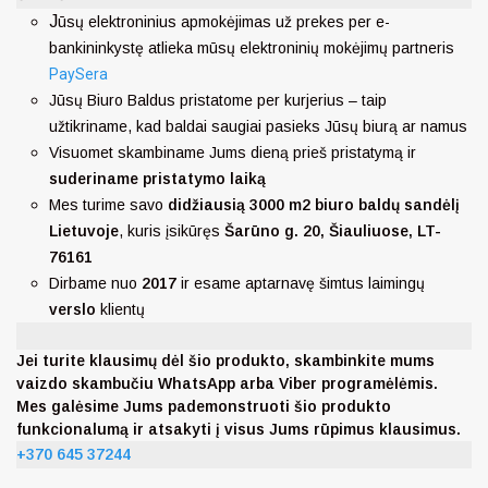
J
ūsų elektroninius apmokėjimas už prekes per e-
bankininkystę atlieka mūsų elektroninių mokėjimų partneris
PaySera
Jūsų Biuro Baldus pristatome per kurjerius – taip
užtikriname, kad baldai saugiai pasieks Jūsų biurą ar namus
Visuomet skambiname Jums dieną prieš pristatymą ir
suderiname pristatymo laiką
Mes turime savo
didžiausią 3000 m2 biuro baldų sandėlį
Lietuvoje
, kuris įsikūręs
Šarūno g. 20, Šiauliuose, LT-
76161
Dirbame nuo
2017
ir esame aptarnavę šimtus laimingų
verslo
klientų
Jei turite klausimų dėl šio produkto, skambinkite mums
vaizdo skambučiu WhatsApp arba Viber programėlėmis.
Mes galėsime Jums pademonstruoti šio produkto
funkcionalumą ir atsakyti į visus Jums rūpimus klausimus.
+370 645 37244