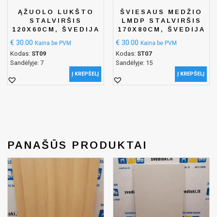
ĄŽUOLO LUKŠTO
ŠVIESAUS MEDŽIO
STALVIRŠIS
LMDP STALVIRŠIS
120X60CM, ŠVEDIJA
170X80CM, ŠVEDIJA
€
30.00
€
30.00
Kaina be PVM
Kaina be PVM
Kodas:
ST09
Kodas:
ST07
Sandėlyje: 7
Sandėlyje: 15
Į KREPŠELĮ
Į KREPŠELĮ
PANAŠŪS PRODUKTAI