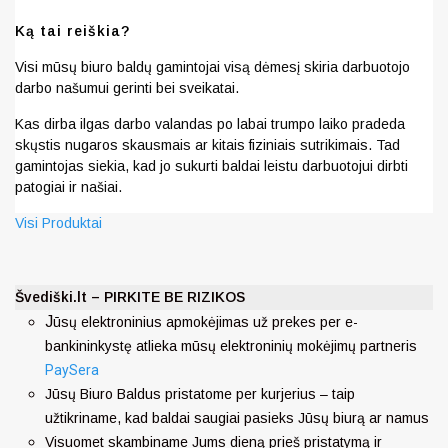
Ką tai reiškia?
Visi mūsų biuro baldų gamintojai visą dėmesį skiria darbuotojo
darbo našumui gerinti bei sveikatai.
Kas dirba ilgas darbo valandas po labai trumpo laiko pradeda
skųstis nugaros skausmais ar kitais fiziniais sutrikimais. Tad
gamintojas siekia, kad jo sukurti baldai leistu darbuotojui dirbti
patogiai ir našiai.
Visi Produktai
Švediški.lt – PIRKITE BE RIZIKOS
J
ūsų elektroninius apmokėjimas už prekes per e-
bankininkystę atlieka mūsų elektroninių mokėjimų partneris
PaySera
Jūsų Biuro Baldus pristatome per kurjerius – taip
užtikriname, kad baldai saugiai pasieks Jūsų biurą ar namus
Visuomet skambiname Jums dieną prieš pristatymą ir