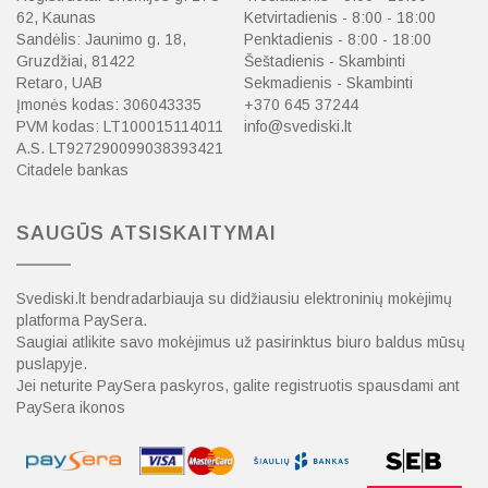
62, Kaunas
Ketvirtadienis - 8:00 - 18:00
Sandėlis: Jaunimo g. 18,
Penktadienis - 8:00 - 18:00
Gruzdžiai, 81422
Šeštadienis - Skambinti
Retaro, UAB
Sekmadienis - Skambinti
Įmonės kodas: 306043335
+370 645 37244
PVM kodas: LT100015114011
info@svediski.lt
A.S. LT927290099038393421
Citadele bankas
SAUGŪS ATSISKAITYMAI
Svediski.lt bendradarbiauja su didžiausiu elektroninių mokėjimų
platforma PaySera.
Saugiai atlikite savo mokėjimus už pasirinktus biuro baldus mūsų
puslapyje.
Jei neturite PaySera paskyros, galite registruotis spausdami ant
PaySera ikonos