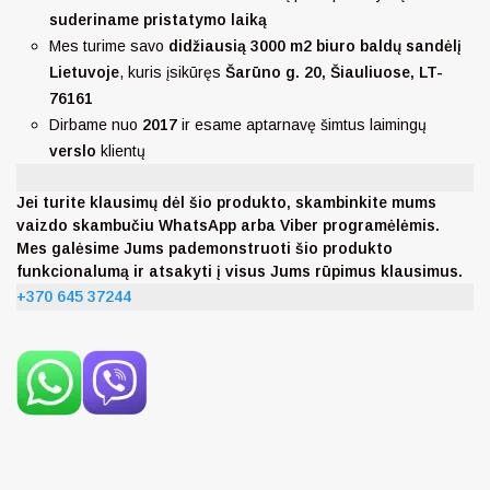
suderiname pristatymo laiką
Mes turime savo
didžiausią 3000 m2 biuro baldų sandėlį
Lietuvoje
, kuris įsikūręs
Šarūno g. 20, Šiauliuose, LT-
76161
Dirbame nuo
2017
ir esame aptarnavę šimtus laimingų
verslo
klientų
Jei turite klausimų dėl šio produkto, skambinkite mums
vaizdo skambučiu WhatsApp arba Viber programėlėmis.
Mes galėsime Jums pademonstruoti šio produkto
funkcionalumą ir atsakyti į visus Jums rūpimus klausimus.
+370 645 37244