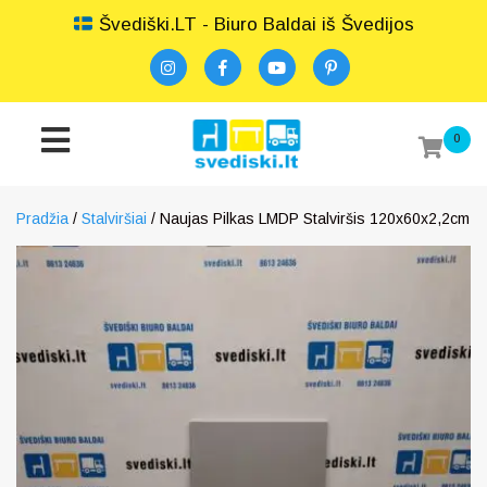
Švediški.LT - Biuro Baldai iš Švedijos
0
Pradžia
/
Stalviršiai
/ Naujas Pilkas LMDP Stalviršis 120x60x2,2cm