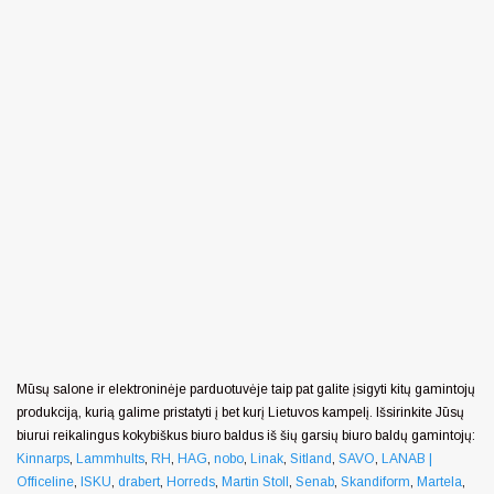
Mūsų salone ir elektroninėje parduotuvėje taip pat galite įsigyti kitų gamintojų
produkciją, kurią galime pristatyti į bet kurį Lietuvos kampelį. Išsirinkite Jūsų
biurui reikalingus kokybiškus biuro baldus iš šių garsių biuro baldų gamintojų:
Kinnarps
,
Lammhults
,
RH
,
HAG
,
nobo
,
Linak
,
Sitland
,
SAVO
,
LANAB |
Officeline
,
ISKU
,
drabert
,
Horreds
,
Martin Stoll
,
Senab
,
Skandiform
,
Martela
,