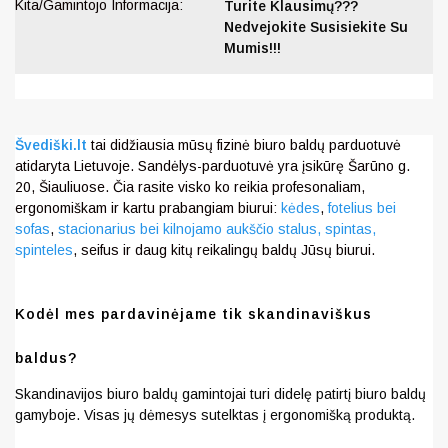
Kita/Gamintojo Informacija:
Turite Klausimų???
Nedvejokite Susisiekite Su
Mumis!!!
Švediški.lt
tai didžiausia mūsų fizinė biuro baldų parduotuvė
atidaryta Lietuvoje. Sandėlys-parduotuvė yra įsikūrę Šarūno g.
20, Šiauliuose. Čia rasite visko ko reikia profesonaliam,
ergonomiškam ir kartu prabangiam biurui:
kėdes
,
fotelius bei
sofas
,
stacionarius bei kilnojamo aukščio stalus,
spintas,
spinteles
, seifus ir daug kitų reikalingų baldų Jūsų biurui.
Kodėl mes pardavinėjame tik skandinaviškus
baldus?
Skandinavijos biuro baldų gamintojai turi didelę patirtį biuro baldų
gamyboje. Visas jų dėmesys sutelktas į ergonomišką produktą.