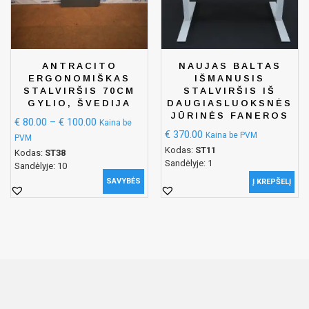
ANTRACITO
NAUJAS BALTAS
ERGONOMIŠKAS
IŠMANUSIS
STALVIRŠIS 70CM
STALVIRŠIS IŠ
GYLIO, ŠVEDIJA
DAUGIASLUOKSNĖS
JŪRINĖS FANEROS
€
80.00
–
€
100.00
Kaina be
€
370.00
Kaina be PVM
PVM
Kodas:
ST11
Kodas:
ST38
Sandėlyje: 1
Sandėlyje: 10
SAVYBĖS
Į KREPŠELĮ