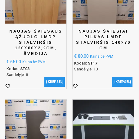
NAUJAS ŠVIESAUS
NAUJAS ŠVIESIAI
ĄŽUOLO LMDP
PILKAS LMDP
STALVIRŠIS
STALVIRŠIS 140×70
120X80X2,2CM,
CM
ŠVEDIJA
€
80.00
Kaina be PVM
€
65.00
Kaina be PVM
Kodas:
ST17
Kodas:
ST03
Sandėlyje: 10
Sandėlyje: 6
Į KREPŠELĮ
Į KREPŠELĮ