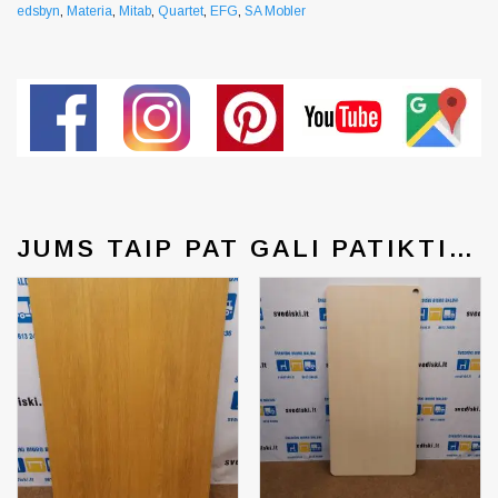
edsbyn
,
Materia
,
Mitab
,
Quartet
,
EFG
,
SA Mobler
JUMS TAIP PAT GALI PATIKTI…