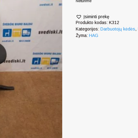
Neturime
Įsiminti prekę
Produkto kodas:
K312
Kategorijos:
Darbuotojų kėdės
,
Žyma:
HAG