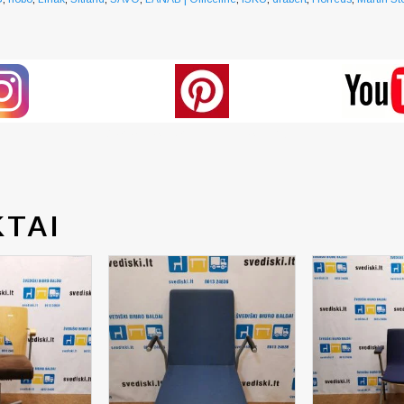
Generated by snarskismedia.com
TAI