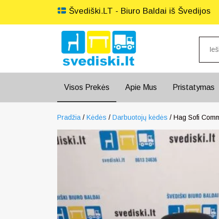
Švediški.LT - Biuro Baldai iš Švedijos
Visos Prekės
Apie Mus
Pristatymas
Pradžia
/
Kėdės
/
Darbuotojų kėdės
/ Hag Sofi Comm