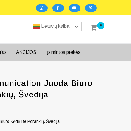
0
Lietuvių kalba
g’as
AKCIJOS!
Įsimintos prekės
unication Juoda Biuro
kių, Švedija
Biuro Kėdė Be Porankių, Švedija