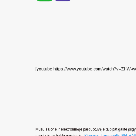
[youtube https://www.youtube.com/watch?v=ZhW-
Mūsų salone ir elektroninėje parduotuvėje taip pat galite įsigyt
garsių biuro baldų gamintojų:
Kinnarps
,
Lammhults
,
RH
,
HA