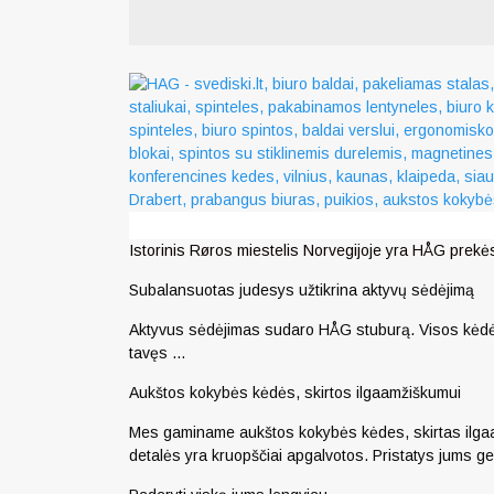
Istorinis Røros miestelis Norvegijoje yra HÅG prekė
Subalansuotas judesys užtikrina aktyvų sėdėjimą
Aktyvus sėdėjimas sudaro HÅG stuburą. Visos kėdės tu
tavęs …
Aukštos kokybės kėdės, skirtos ilgaamžiškumui
Mes gaminame aukštos kokybės kėdes, skirtas ilgaamži
detalės yra kruopščiai apgalvotos. Pristatys jums ge