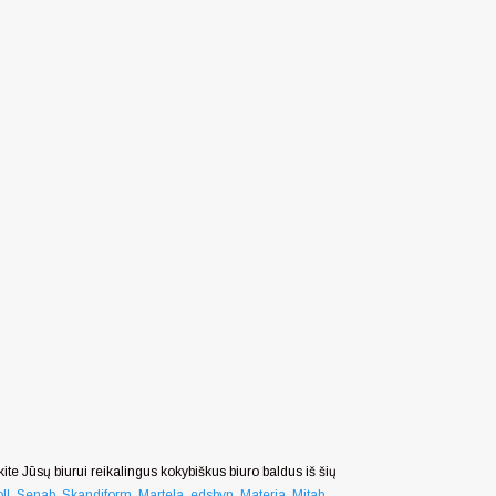
nkite Jūsų biurui reikalingus kokybiškus biuro baldus iš šių
ll
,
Senab
,
Skandiform
,
Martela
,
edsbyn
,
Materia
,
Mitab
,