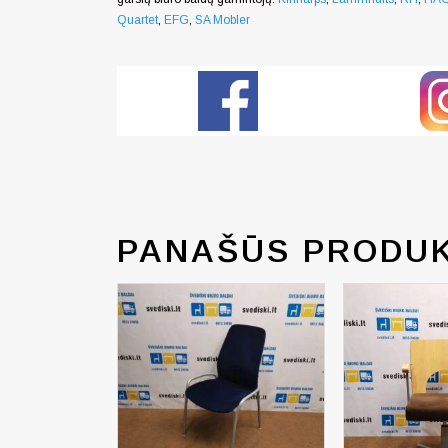
Quartet
,
EFG
,
SA Mobler
PANAŠŪS PRODUK