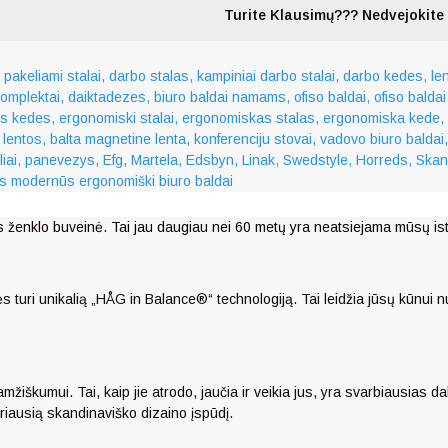
Turite Klausimų??? Nedvejokite 
s ženklo buveinė. Tai jau daugiau nei 60 metų yra neatsiejama mūsų isto
ri unikalią „HÅG in Balance®“ technologiją. Tai leidžia jūsų kūnui nuo
škumui. Tai, kaip jie atrodo, jaučia ir veikia jus, yra svarbiausias da
riausią skandinaviško dizaino įspūdį.