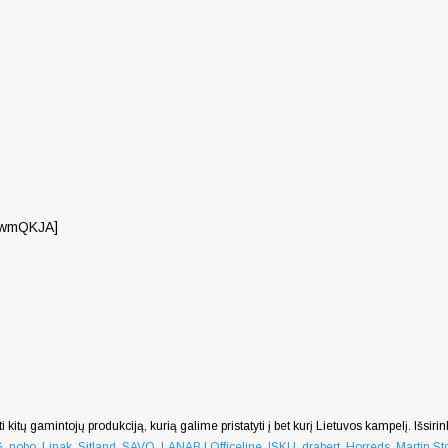
wwmQKJA]
i kitų gamintojų produkciją, kurią galime pristatyti į bet kurį Lietuvos kampelį. Išsiri
G
,
nobo
,
Linak
,
Sitland
,
SAVO
,
LANAB | Officeline
,
ISKU
,
drabert
,
Horreds
,
Martin Sto