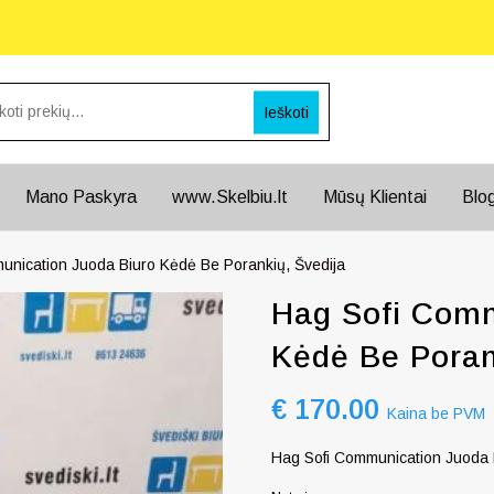
Ieškoti
Mano Paskyra
www.Skelbiu.lt
Mūsų Klientai
Blo
unication Juoda Biuro Kėdė Be Porankių, Švedija
Hag Sofi Comm
Kėdė Be Poran
€
170.00
Kaina be PVM
Hag Sofi Communication Juoda 