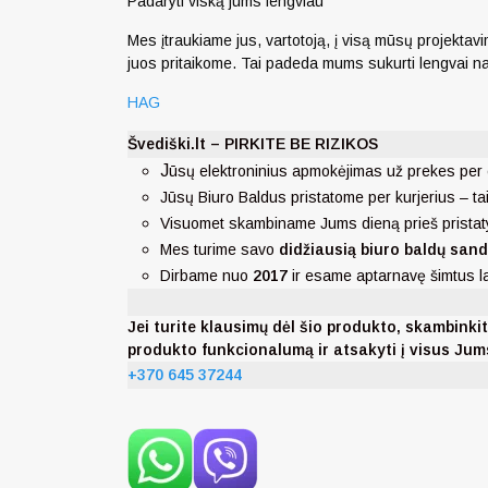
Padaryti viską jums lengviau
Mes įtraukiame jus, vartotoją, į visą mūsų projektavi
juos pritaikome. Tai padeda mums sukurti lengvai naudo
HAG
Švediški.lt – PIRKITE BE RIZIKOS
J
ūsų elektroninius apmokėjimas už prekes per 
Jūsų Biuro Baldus pristatome per kurjerius – ta
Visuomet skambiname Jums dieną prieš pristat
Mes turime savo
didžiausią biuro baldų san
Dirbame nuo
2017
ir esame aptarnavę šimtus 
Jei turite klausimų dėl šio produkto, skambi
produkto funkcionalumą ir atsakyti į visus Ju
+370 645 37244