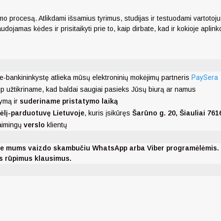
mo procesą. Atlikdami išsamius tyrimus, studijas ir testuodami vartotoju
jamas kėdes ir prisitaikyti prie to, kaip dirbate, kad ir kokioje aplinkoj
e-bankininkystę atlieka mūsų elektroninių mokėjimų partneris
PaySera
ip užtikriname, kad baldai saugiai pasieks Jūsų biurą ar namus
ymą ir
suderiname pristatymo laiką
dėlį-parduotuvę Lietuvoje
, kuris įsikūręs
Šarūno g. 20, Šiauliai 761
laimingų
verslo
klientų
nkite mums vaizdo skambučiu WhatsApp arba Viber programėlėmis
ms rūpimus klausimus.