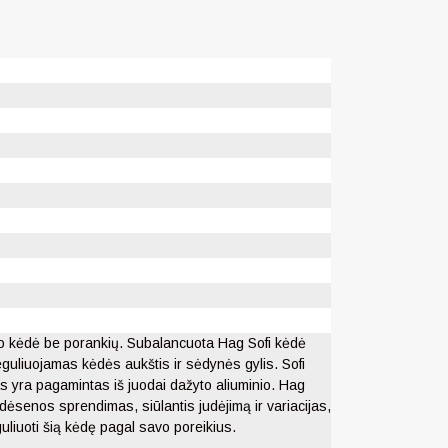
o kėdė be porankių. Subalancuota Hag Sofi kėdė
 reguliuojamas kėdės aukštis ir sėdynės gylis. Sofi
s yra pagamintas iš juodai dažyto aliuminio. Hag
ėdėsenos sprendimas, siūlantis judėjimą ir variacijas,
uliuoti šią kėdę pagal savo poreikius.