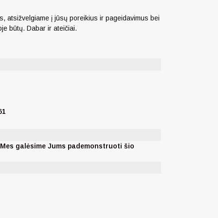
s, atsižvelgiame į jūsų poreikius ir pageidavimus bei
e būtų. Dabar ir ateičiai.
61
. Mes galėsime Jums pademonstruoti šio