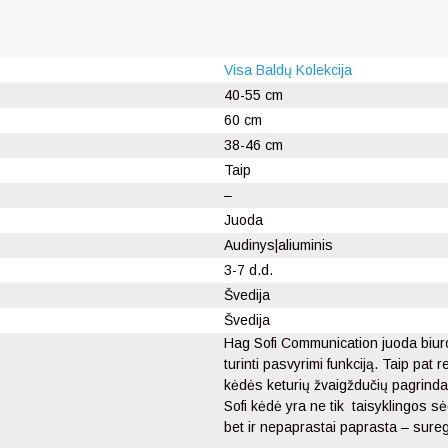
Visa Baldų Kolekcija
40-55 cm
60 cm
38-46 cm
Taip
–
Juoda
Audinys|aliuminis
3-7 d.d.
Švedija
Švedija
Hag Sofi Communication juoda biur
turinti pasvyrimi funkciją. Taip pat
kėdės keturių žvaigždučių pagrinda
Sofi kėdė yra ne tik taisyklingos s
bet ir nepaprastai paprasta – sureg