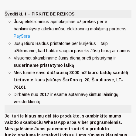
Švediški.lt – PIRKITE BE RIZIKOS
J
ūsų elektroninius apmokėjimas už prekes per e-
bankininkystę atlieka mūsų elektroninių mokėjimų partneris
PaySera
Jūsų Biuro Baldus pristatome per kurjerius – taip
užtikriname, kad baldai saugiai pasieks Jūsų biurą ar namus
Visuomet skambiname Jums dieną prieš pristatymą ir
suderiname pristatymo laiką
Mes turime savo
didžiausią 3000 m2 biuro baldų sandėlį
Lietuvoje
, kuris įsikūręs
Šarūno g. 20, Šiauliuose, LT-
76161
Dirbame nuo
2017
ir esame aptarnavę šimtus laimingų
verslo
klientų
Jei turite klausimų dėl šio produkto, skambinkite mums
vaizdo skambučiu WhatsApp arba Viber programėlėmis.
Mes galėsime Jums pademonstruoti šio produkto
funkcionalumą ir atsakyti į visus Jums rūpimus klausimus.