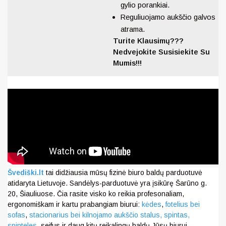
gylio porankiai.
Reguliuojamo aukščio galvos
atrama.
Turite Klausimų???
Nedvejokite Susisiekite Su
Mumis!!!
Švediški.lt
tai didžiausia mūsų fizinė biuro baldų parduotuvė
atidaryta Lietuvoje. Sandėlys-parduotuvė yra įsikūrę Šarūno g.
20, Šiauliuose. Čia rasite visko ko reikia profesonaliam,
ergonomiškam ir kartu prabangiam biurui:
kėdes
,
fotelius bei
sofas
,
stacionarius bei kilnojamo aukščio stalus,
spintas,
spinteles
, seifus ir daug kitų reikalingų baldų Jūsų biurui.