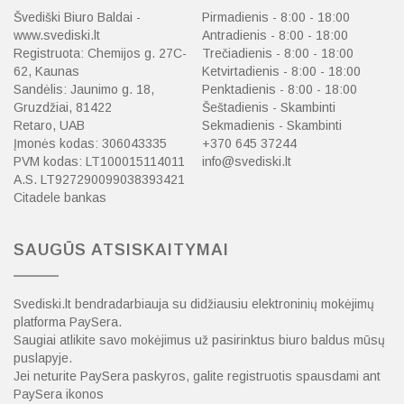
Švediški Biuro Baldai -
Pirmadienis - 8:00 - 18:00
www.svediski.lt
Antradienis - 8:00 - 18:00
Registruota: Chemijos g. 27C-
Trečiadienis - 8:00 - 18:00
62, Kaunas
Ketvirtadienis - 8:00 - 18:00
Sandėlis: Jaunimo g. 18,
Penktadienis - 8:00 - 18:00
Gruzdžiai, 81422
Šeštadienis - Skambinti
Retaro, UAB
Sekmadienis - Skambinti
Įmonės kodas: 306043335
+370 645 37244
PVM kodas: LT100015114011
info@svediski.lt
A.S. LT927290099038393421
Citadele bankas
SAUGŪS ATSISKAITYMAI
Svediski.lt bendradarbiauja su didžiausiu elektroninių mokėjimų
platforma PaySera.
Saugiai atlikite savo mokėjimus už pasirinktus biuro baldus mūsų
puslapyje.
Jei neturite PaySera paskyros, galite registruotis spausdami ant
PaySera ikonos