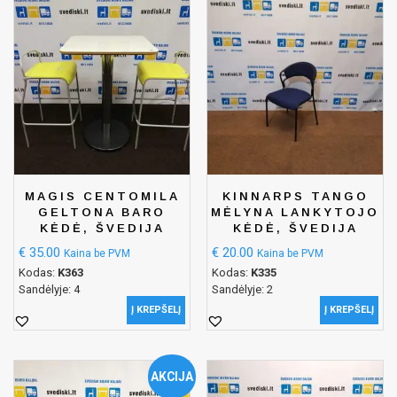
MAGIS CENTOMILA
KINNARPS TANGO
GELTONA BARO
MĖLYNA LANKYTOJO
KĖDĖ, ŠVEDIJA
KĖDĖ, ŠVEDIJA
€
35.00
€
20.00
Kaina be PVM
Kaina be PVM
Kodas:
K363
Kodas:
K335
Sandėlyje: 4
Sandėlyje: 2
Į KREPŠELĮ
Į KREPŠELĮ
AKCIJA