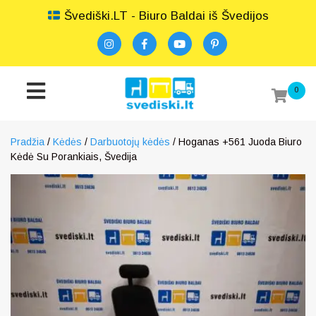
Švediški.LT - Biuro Baldai iš Švedijos
0
Pradžia
/
Kėdės
/
Darbuotojų kėdės
/ Hoganas +561 Juoda Biuro
Kėdė Su Porankiais, Švedija