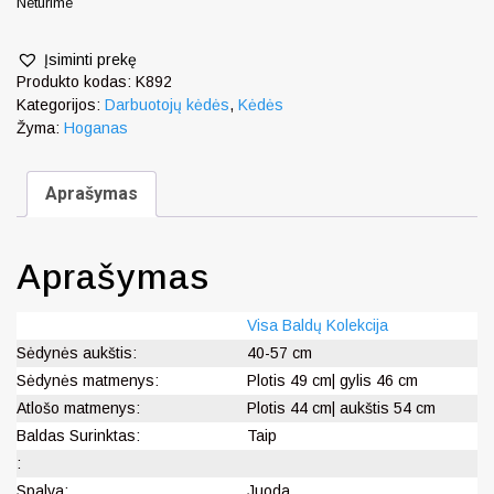
Neturime
Įsiminti prekę
Produkto kodas:
K892
Kategorijos:
Darbuotojų kėdės
,
Kėdės
Žyma:
Hoganas
Aprašymas
Aprašymas
Visa Baldų Kolekcija
Sėdynės aukštis:
40-57 cm
Sėdynės matmenys:
Plotis 49 cm| gylis 46 cm
Atlošo matmenys:
Plotis 44 cm| aukštis 54 cm
Baldas Surinktas:
Taip
:
Spalva:
Juoda