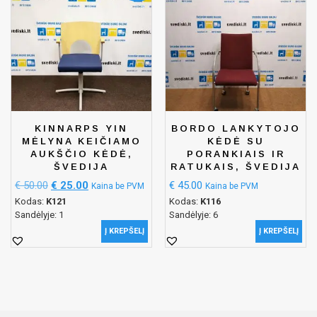
KINNARPS YIN
BORDO LANKYTOJO
MĖLYNA KEIČIAMO
KĖDĖ SU
AUKŠČIO KĖDĖ,
PORANKIAIS IR
ŠVEDIJA
RATUKAIS, ŠVEDIJA
€
50.00
€
25.00
€
45.00
Kaina be PVM
Kaina be PVM
Kodas:
K121
Kodas:
K116
Sandėlyje: 1
Sandėlyje: 6
Į KREPŠELĮ
Į KREPŠELĮ