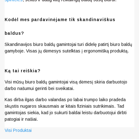
Kodėl mes pardavinėjame tik skandinaviškus
baldus?
Skandinavijos biuro baldų gamintojai turi didelę patirtį biuro baldų
gamyboje. Visas jų dėmesys sutelktas į ergonomišką produktą.
Ką tai reiškia?
Visi mūsų biuro baldų gamintojai visą dėmesį skiria darbuotojo
darbo našumui gerinti bei sveikatai.
Kas dirba ilgas darbo valandas po labai trumpo laiko pradeda
skųstis nugaros skausmais ar kitais fiziniais sutrikimais. Tad
gamintojas siekia, kad jo sukurti baldai leistu darbuotojui dirbti
patogiai ir našiai.
Visi Produktai