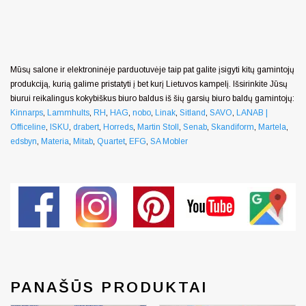
Mūsų salone ir elektroninėje parduotuvėje taip pat galite įsigyti kitų gamintojų
produkciją, kurią galime pristatyti į bet kurį Lietuvos kampelį. Išsirinkite Jūsų
biurui reikalingus kokybiškus biuro baldus iš šių garsių biuro baldų gamintojų:
Kinnarps
,
Lammhults
,
RH
,
HAG
,
nobo
,
Linak
,
Sitland
,
SAVO
,
LANAB |
Officeline
,
ISKU
,
drabert
,
Horreds
,
Martin Stoll
,
Senab
,
Skandiform
,
Martela
,
edsbyn
,
Materia
,
Mitab
,
Quartet
,
EFG
,
SA Mobler
PANAŠŪS PRODUKTAI