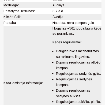
Medžiaga:
Audinys
Pristatymo Terminas:
3-7 d.d.
Kilmės Šalis:
Švedija
Pastaba:
Naudota, nėra pompos galo
Hoganas +561 juoda biuro kėdė
su porankiais.
Kėdės reguliavimai:
Daugiafunkcis mechanizmas
su rakinamu lingavimu.
Dujomis reguliuojamas atlošo
kampas.
Reguliuojamas sėdynės gylis.
Reguliuojamas sėdynės
Kita/Gamintojo Informacija:
kampas.
Dujomis reguliuojamas
sėdynės aukštis.
Reguliuojamo aukščio, pločio,