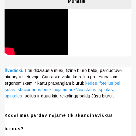
Mumis!!!
Švediški.lt
tai didžiausia mūsų fizinė biuro baldų parduotuvė
atidaryta Lietuvoje. Čia rasite visko ko reikia profesonaliam,
ergonomiškam ir kartu prabangiam biurui:
kėdes
,
fotelius bei
sofas
,
stacionarius bei kilnojamo aukščio stalus,
spintas,
spinteles
, seifus ir daug kitų reikalingų baldų Jūsų biurui.
Kodėl mes pardavinėjame tik skandinaviškus
baldus?