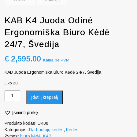
KAB K4 Juoda Odinė
Ergonomiška Biuro Kėdė
24/7, Švedija
€
2,595.00
Kaina be PVM
KAB Juoda Ergonomiška Biuro Kėdė 24/7, Švedija
Liko 20
Įdėti į krepšelį
Įsiminti prekę
Produkto kodas:
UK00
Kategorijos:
Darbuotojų kėdės
,
Kėdės
Žymos:
biuro kėdė
,
KAB