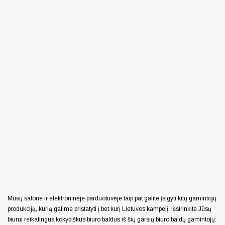
Mūsų salone ir elektroninėje parduotuvėje taip pat galite įsigyti kitų gamintojų
produkciją, kurią galime pristatyti į bet kurį Lietuvos kampelį. Išsirinkite Jūsų
biurui reikalingus kokybiškus biuro baldus iš šių garsių biuro baldų gamintojų: