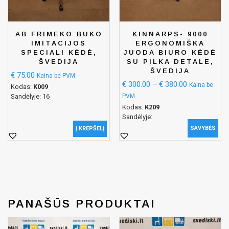
AB FRIMEKO BUKO
KINNARPS- 9000
IMITACIJOS
ERGONOMIŠKA
SPECIALI KĖDĖ,
JUODA BIURO KĖDĖ
ŠVEDIJA
SU PILKA DETALE,
ŠVEDIJA
€
75.00
Kaina be PVM
€
300.00
–
€
380.00
Kaina be
Kodas:
K009
Sandėlyje: 16
PVM
Kodas:
K209
Sandėlyje:
SAVYBĖS
Į KREPŠELĮ
PANAŠŪS PRODUKTAI