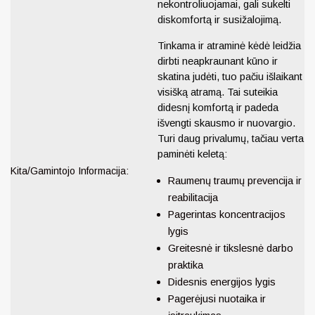
nekontroliuojamai, gali sukelti
diskomfortą ir susižalojimą.
Tinkama ir atraminė kėdė leidžia
dirbti neapkraunant kūno ir
skatina judėti, tuo pačiu išlaikant
visišką atramą. Tai suteikia
didesnį komfortą ir
padeda
išvengti skausmo ir nuovargio.
Turi daug privalumų, tačiau verta
paminėti keletą:
Kita/Gamintojo Informacija:
Raumenų traumų prevencija ir
reabilitacija
Pagerintas koncentracijos
lygis
Greitesnė ir tikslesnė darbo
praktika
Didesnis energijos lygis
Pagerėjusi nuotaika ir