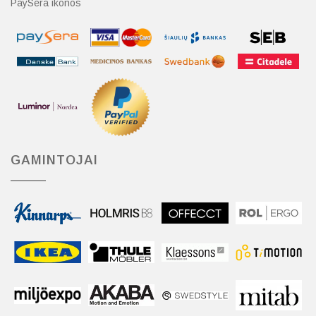
PaySera ikonos
GAMINTOJAI