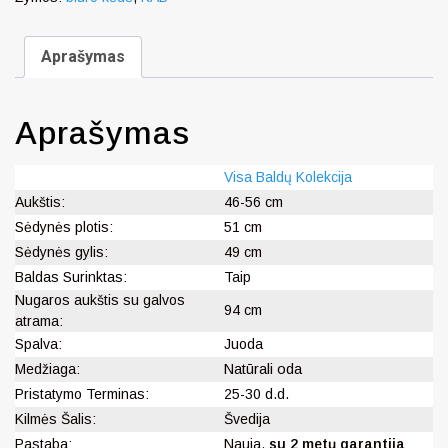
Aprašymas
Aprašymas
Visa Baldų Kolekcija
Aukštis:
46-56 cm
Sėdynės plotis:
51 cm
Sėdynės gylis:
49 cm
Baldas Surinktas:
Taip
Nugaros aukštis su galvos
94 cm
atrama:
Spalva:
Juoda
Medžiaga:
Natūrali oda
Pristatymo Terminas:
25-30 d.d.
Kilmės Šalis:
Švedija
Pastaba:
Nauja,
su 2 metų garantija