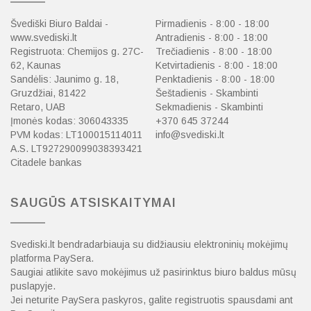
Švediški Biuro Baldai -
Pirmadienis - 8:00 - 18:00
www.svediski.lt
Antradienis - 8:00 - 18:00
Registruota: Chemijos g. 27C-
Trečiadienis - 8:00 - 18:00
62, Kaunas
Ketvirtadienis - 8:00 - 18:00
Sandėlis: Jaunimo g. 18,
Penktadienis - 8:00 - 18:00
Gruzdžiai, 81422
Šeštadienis - Skambinti
Retaro, UAB
Sekmadienis - Skambinti
Įmonės kodas: 306043335
+370 645 37244
PVM kodas: LT100015114011
info@svediski.lt
A.S. LT927290099038393421
Citadele bankas
SAUGŪS ATSISKAITYMAI
Svediski.lt bendradarbiauja su didžiausiu elektroninių mokėjimų
platforma PaySera.
Saugiai atlikite savo mokėjimus už pasirinktus biuro baldus mūsų
puslapyje.
Jei neturite PaySera paskyros, galite registruotis spausdami ant