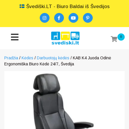
Švediški.LT - Biuro Baldai iš Švedijos
0
Pradžia
/
Kėdės
/
Darbuotojų kėdės
/ KAB K4 Juoda Odinė
Ergonomiška Biuro Kėdė 24/7, Švedija