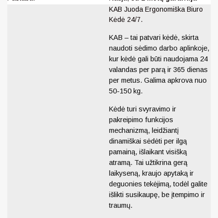
KAB Juoda Ergonomiška Biuro
Kėdė 24/7.
KAB – tai patvari kėdė, skirta
naudoti sėdimo darbo aplinkoje,
kur kėdė gali būti naudojama 24
valandas per parą ir 365 dienas
per metus. Galima apkrova nuo
50-150 kg.
Kėdė turi svyravimo ir
pakreipimo funkcijos
mechanizmą, leidžiantį
dinamiškai sėdėti per ilgą
pamainą, išlaikant visišką
atramą. Tai užtikrina gerą
laikyseną, kraujo apytaką ir
deguonies tekėjimą, todėl galite
išlikti susikaupę, be įtempimo ir
traumų.