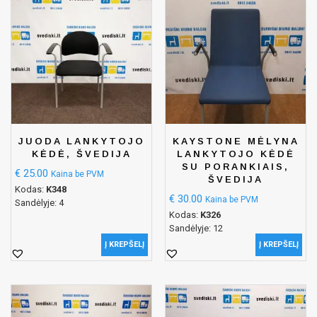
JUODA LANKYTOJO
KAYSTONE MĖLYNA
KĖDĖ, ŠVEDIJA
LANKYTOJO KĖDĖ
SU PORANKIAIS,
€
25.00
Kaina be PVM
ŠVEDIJA
Kodas:
K348
€
30.00
Kaina be PVM
Sandėlyje: 4
Kodas:
K326
Sandėlyje: 12
Į KREPŠELĮ
Į KREPŠELĮ