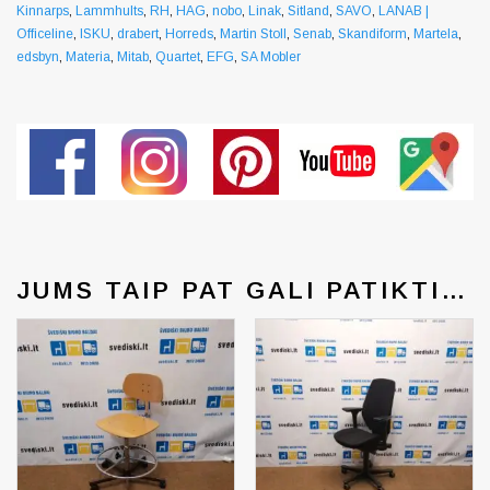
Kinnarps
,
Lammhults
,
RH
,
HAG
,
nobo
,
Linak
,
Sitland
,
SAVO
,
LANAB |
Officeline
,
ISKU
,
drabert
,
Horreds
,
Martin Stoll
,
Senab
,
Skandiform
,
Martela
,
edsbyn
,
Materia
,
Mitab
,
Quartet
,
EFG
,
SA Mobler
JUMS TAIP PAT GALI PATIKTI…