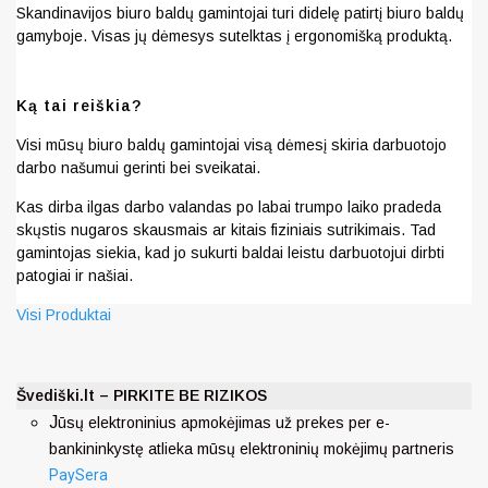
Skandinavijos biuro baldų gamintojai turi didelę patirtį biuro baldų
gamyboje. Visas jų dėmesys sutelktas į ergonomišką produktą.
Ką tai reiškia?
Visi mūsų biuro baldų gamintojai visą dėmesį skiria darbuotojo
darbo našumui gerinti bei sveikatai.
Kas dirba ilgas darbo valandas po labai trumpo laiko pradeda
skųstis nugaros skausmais ar kitais fiziniais sutrikimais. Tad
gamintojas siekia, kad jo sukurti baldai leistu darbuotojui dirbti
patogiai ir našiai.
Visi Produktai
Švediški.lt – PIRKITE BE RIZIKOS
J
ūsų elektroninius apmokėjimas už prekes per e-
bankininkystę atlieka mūsų elektroninių mokėjimų partneris
PaySera