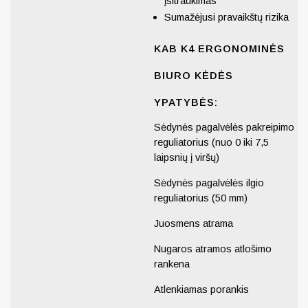
įsitraukimas
Sumažėjusi pravaikštų rizika
KAB K4 ERGONOMINĖS
BIURO KĖDĖS
YPATYBĖS
:
Sėdynės pagalvėlės pakreipimo
reguliatorius (nuo 0 iki 7,5
laipsnių į viršų)
Sėdynės pagalvėlės ilgio
reguliatorius (50 mm)
Juosmens atrama
Nugaros atramos atlošimo
rankena
Atlenkiamas porankis