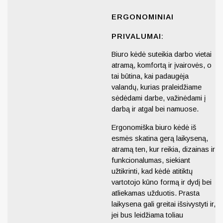
ERGONOMINIAI
PRIVALUMAI
:
Biuro kėdė suteikia darbo vietai
atramą, komfortą ir įvairovės, o
tai būtina, kai padaugėja
valandų, kurias praleidžiame
sėdėdami darbe, važinėdami į
darbą ir atgal bei namuose.
Ergonomiška biuro kėdė iš
esmės skatina gerą laikyseną,
atramą ten, kur reikia, dizainas ir
funkcionalumas, siekiant
užtikrinti, kad kėdė atitiktų
vartotojo kūno formą ir dydį bei
atliekamas užduotis. Prasta
laikysena gali greitai išsivystyti ir,
jei bus leidžiama toliau