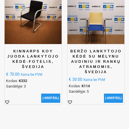
KINNARPS KOY
BERŽO LANKYTOJO
JUODA LANKYTOJO
KĖDĖ SU MĖLYNU
KĖDĖ-FOTELIS,
AUDINIU IR RANKŲ
ŠVEDIJA
ATRAMOMIS,
ŠVEDIJA
€
70.00
Kaina be PVM
€
30.00
Kaina be PVM
Kodas:
K332
Kodas:
K114
Sandėlyje: 3
Sandėlyje: 5
Į KREPŠELĮ
Į KREPŠELĮ