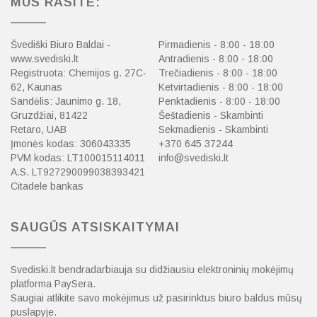
MUS RASITE:
Švediški Biuro Baldai -
Pirmadienis - 8:00 - 18:00
www.svediski.lt
Antradienis - 8:00 - 18:00
Registruota: Chemijos g. 27C-
Trečiadienis - 8:00 - 18:00
62, Kaunas
Ketvirtadienis - 8:00 - 18:00
Sandėlis: Jaunimo g. 18,
Penktadienis - 8:00 - 18:00
Gruzdžiai, 81422
Šeštadienis - Skambinti
Retaro, UAB
Sekmadienis - Skambinti
Įmonės kodas: 306043335
+370 645 37244
PVM kodas: LT100015114011
info@svediski.lt
A.S. LT927290099038393421
Citadele bankas
SAUGŪS ATSISKAITYMAI
Svediski.lt bendradarbiauja su didžiausiu elektroninių mokėjimų
platforma PaySera.
Saugiai atlikite savo mokėjimus už pasirinktus biuro baldus mūsų
puslapyje.