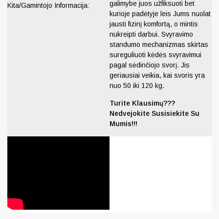
galimybe juos užfiksuoti bet
Kita/Gamintojo Informacija:
kurioje padėtyje leis Jums nuolat
jausti fizinį komfortą, o mintis
nukreipti darbui. Svyravimo
standumo mechanizmas skirtas
sureguliuoti kėdės svyravimui
pagal sėdinčiojo svorį. Jis
geriausiai veikia, kai svoris yra
nuo 50 iki 120 kg.
Turite Klausimų???
Nedvejokite Susisiekite Su
Mumis!!!