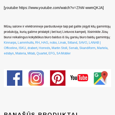
[youtube https://www.youtube.com/watch?v=ZhW-wwmQKJA]
Mūsų salone ir elektroninėje parduotuvėje taip pat galite įsigyti kitų gamintojų
produkciją, kurią galime pristatyti į bet kurį Lietuvos kampelį. Išsirinkite Jūsų
biurui reikalingus kokybiškus biuro baldus iš šių garsių biuro baldų gamintojų:
Kinnarps
,
Lammhults
,
RH
,
HAG
,
nobo
,
Linak
,
Sitland
,
SAVO
,
LANAB |
Officeline
,
ISKU
,
drabert
,
Horreds
,
Martin Stoll
,
Senab
,
Skandiform
,
Martela
,
edsbyn
,
Materia
,
Mitab
,
Quartet
,
EFG
,
SA Mobler
Generated by snarskismedia.com
PANAŠŪS PRODUKTAI