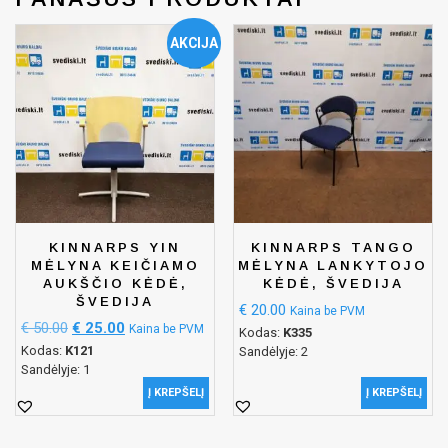
AKCIJA
KINNARPS YIN
KINNARPS TANGO
MĖLYNA KEIČIAMO
MĖLYNA LANKYTOJO
AUKŠČIO KĖDĖ,
KĖDĖ, ŠVEDIJA
ŠVEDIJA
€
20.00
Kaina be PVM
€
50.00
€
25.00
Kaina be PVM
Kodas:
K335
Kodas:
K121
Sandėlyje: 2
Sandėlyje: 1
Į KREPŠELĮ
Į KREPŠELĮ