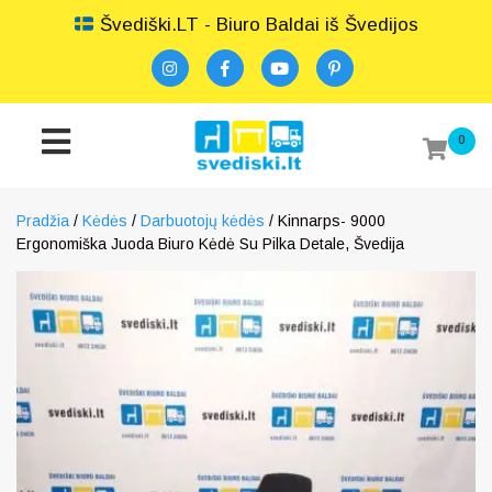
Švediški.LT - Biuro Baldai iš Švedijos
0
Pradžia
/
Kėdės
/
Darbuotojų kėdės
/ Kinnarps- 9000
Ergonomiška Juoda Biuro Kėdė Su Pilka Detale, Švedija