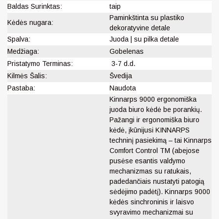
Baldas Surinktas:
taip
Paminkštinta su plastiko
Kėdės nugara:
dekoratyvine detale
Spalva:
Juoda | su pilka detale
Medžiaga:
Gobelenas
Pristatymo Terminas:
3-7 d.d.
Kilmės Šalis:
Švedija
Pastaba:
Naudota
Kinnarps 9000 ergonomiška
juoda biuro kėdė be porankių.
Pažangi ir ergonomiška biuro
kėdė, įkūnijusi KINNARPS
techninį pasiekimą – tai Kinnarps
Comfort Control TM (abejose
pusėse esantis valdymo
mechanizmas su ratukais,
padedančiais nustatyti patogią
sėdėjimo padėtį). Kinnarps 9000
kėdės s
inchroninis ir laisvo
svyravimo mechanizmai su