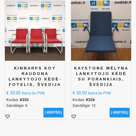
KINNARPS KOY
KAYSTONE MĖLYNA
RAUDONA
LANKYTOJO KĖDĖ
LANKYTOJO KĖDĖ-
SU PORANKIAIS,
FOTELIS, ŠVEDIJA
ŠVEDIJA
€
55.00
€
30.00
Kaina be PVM
Kaina be PVM
Kodas:
K333
Kodas:
K326
Sandėlyje: 6
Sandėlyje: 12
Į KREPŠELĮ
Į KREPŠELĮ