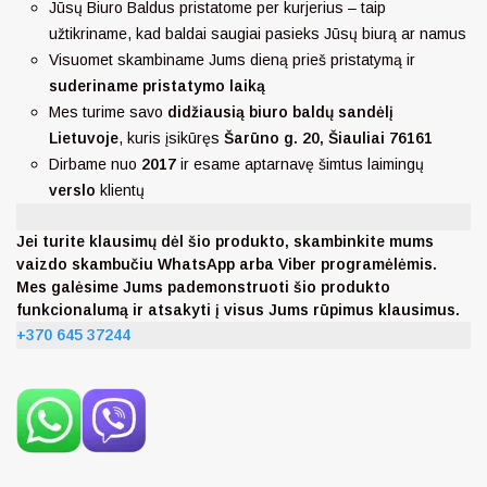
Jūsų Biuro Baldus pristatome per kurjerius – taip
užtikriname, kad baldai saugiai pasieks Jūsų biurą ar namus
Visuomet skambiname Jums dieną prieš pristatymą ir
suderiname pristatymo laiką
Mes turime savo
didžiausią biuro baldų sandėlį
Lietuvoje
, kuris įsikūręs
Šarūno g. 20, Šiauliai 76161
Dirbame nuo
2017
ir esame aptarnavę šimtus laimingų
verslo
klientų
Jei turite klausimų dėl šio produkto, skambinkite mums
vaizdo skambučiu WhatsApp arba Viber programėlėmis.
Mes galėsime Jums pademonstruoti šio produkto
funkcionalumą ir atsakyti į visus Jums rūpimus klausimus.
+370 645 37244