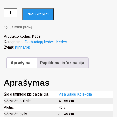
Įdėti į krepšelį
Įsiminti prekę
Produkto kodas:
K209
Kategorijos:
Darbuotojų kėdės
,
Kėdės
Žyma:
Kinnarps
Aprašymas
Papildoma informacija
Aprašymas
Šio gamintojo kiti baldai čia:
Visa Baldų Kolekcija
Sėdynės aukštis:
43-55 cm
Plotis:
40 cm
Sėdynės gylis:
39-49 cm