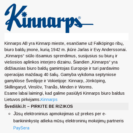
Kinnarps AB yra Kinnarp mieste, esančiame už Falköpingo ribų,
biuro baldų įmonė, kurią 1942 m. įkūrė Jarlas ir Evy Anderssonai.
„Kinnarps“ siūlo išsamius sprendimus, susijusius su biurų ir
viešosios aplinkos interjero dizainu. Šiandien „Kinnarps“ yra
didžiausias biuro baldų gamintojas Europoje ir turi pardavimo
operacijas maždaug 40 šalių. Gamyba vykdoma septyniose
gamyklose Švedijoje ir Vokietijoje: Kinnarp, Jönköping,
Skillingaryd, Vinslöv, Tranås, Minden ir Worms.
Esame labai laimingi, kad galime pasiūlyti Kinnarps biuro baldus
Lietuvos pirkėjams.
Kinnarps
Švediški.lt – PIRKITE BE RIZIKOS
J
ūsų elektroninius apmokėjimas už prekes per e-
bankininkystę atlieka mūsų elektroninių mokėjimų partneris
PaySera