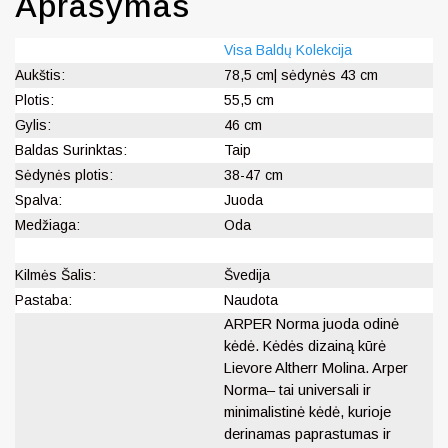
Aprašymas
Visa Baldų Kolekcija
Aukštis:
78,5 cm| sėdynės 43 cm
Plotis:
55,5 cm
Gylis:
46 cm
Baldas Surinktas:
Taip
Sėdynės plotis:
38-47 cm
Spalva:
Juoda
Medžiaga:
Oda
Kilmės Šalis:
Švedija
Pastaba:
Naudota
ARPER Norma juoda odinė
kėdė. Kėdės dizainą kūrė
Lievore Altherr Molina. Arper
Norma– tai universali ir
minimalistinė kėdė, kurioje
derinamas paprastumas ir