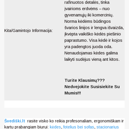
rafinuotos detalės, tinka
įvairioms erdvėms – nuo ​​
gyvenamųjų iki komercinių.
Norma kėdėms būdingos
švarios linijos ir lengva išvaizda,
Kita/Gamintojo Informacija:
įkvėpta vaikiško kėdės piešinio
paprastumo. Visa kėdė ir kojos
yra padengtos juoda oda.
Nenaudojamas kėdes galima
laikyti sudėjus vieną ant kitos.
Turite Klausimų???
Nedvejokite Susisiekite Su
Mumis!!!
Švediški.lt
rasite visko ko reikia profesonaliam, ergonomiškam ir
kartu prabangiam biurui:
kėdes
,
fotelius bei sofas
,
stacionarius