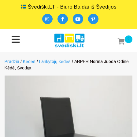
Švediški.LT - Biuro Baldai iš Švedijos
0
Pradžia
/
Kėdės
/
Lankytojų kėdės
/ ARPER Norma Juoda Odinė
Kėdė, Švedija