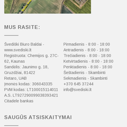
MUS RASITE:
Švediški Biuro Baldai -
Pirmadienis - 8:00 - 18:00
www.svediski.lt
Antradienis - 8:00 - 18:00
Registruota: Chemijos g. 27C-
Trečiadienis - 8:00 - 18:00
62, Kaunas
Ketvirtadienis - 8:00 - 18:00
Sandėlis: Jaunimo g. 18,
Penktadienis - 8:00 - 18:00
Gruzdžiai, 81422
Šeštadienis - Skambinti
Retaro, UAB
Sekmadienis - Skambinti
Įmonės kodas: 306043335
+370 645 37244
PVM kodas: LT100015114011
info@svediski.lt
A.S. LT927290099038393421
Citadele bankas
SAUGŪS ATSISKAITYMAI