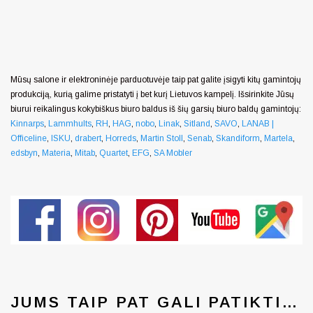
Mūsų salone ir elektroninėje parduotuvėje taip pat galite įsigyti kitų gamintojų
produkciją, kurią galime pristatyti į bet kurį Lietuvos kampelį. Išsirinkite Jūsų
biurui reikalingus kokybiškus biuro baldus iš šių garsių biuro baldų gamintojų:
Kinnarps
,
Lammhults
,
RH
,
HAG
,
nobo
,
Linak
,
Sitland
,
SAVO
,
LANAB |
Officeline
,
ISKU
,
drabert
,
Horreds
,
Martin Stoll
,
Senab
,
Skandiform
,
Martela
,
edsbyn
,
Materia
,
Mitab
,
Quartet
,
EFG
,
SA Mobler
JUMS TAIP PAT GALI PATIKTI…