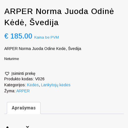
ARPER Norma Juoda Odinė
Kėdė, Švedija
€
185.00
Kaina be PVM
ARPER Norma Juoda Odinė Kėdė, Švedija
Neturime
Įsiminti prekę
Produkto kodas:
V026
Kategorijos:
Kėdės
,
Lankytojų kėdės
Žyma:
ARPER
Aprašymas