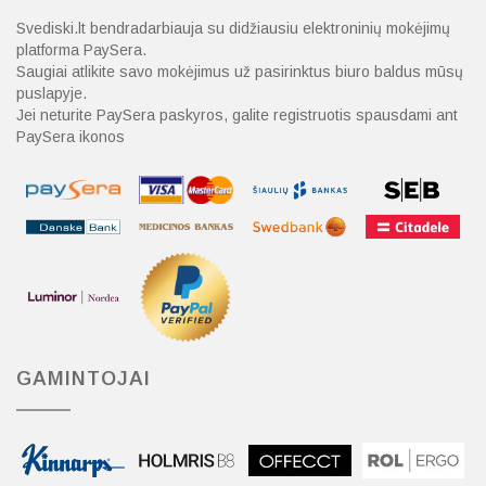
Svediski.lt bendradarbiauja su didžiausiu elektroninių mokėjimų
platforma PaySera.
Saugiai atlikite savo mokėjimus už pasirinktus biuro baldus mūsų
puslapyje.
Jei neturite PaySera paskyros, galite registruotis spausdami ant
PaySera ikonos
GAMINTOJAI