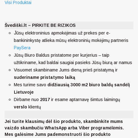
Visi Produktai
Švediški.lt – PIRKITE BE RIZIKOS
J
ūsų elektroninius apmokėjimas už prekes per e-
bankininkystę atlieka mūsų elektroninių mokėjimų partneris
PaySera
Jūsų Biuro Baldus pristatome per kurjerius – taip
užtikriname, kad baldai saugiai pasieks Jūsų biurą ar namus
Visuomet skambiname Jums dieną prieš pristatymą ir
suderiname pristatymo laiką
Mes turime savo
didžiausią 3000 m2 biuro baldų sandėlį
Lietuvoje
Dirbame nuo
2017
ir esame aptarnavę šimtus laimingų
verslo
klientų
Jei turite klausimų dėl šio produkto, skambinkite mums
vaizdo skambučiu WhatsApp arba Viber programėlėmis.
Mes galėsime Jums pademonstruoti šio produkto