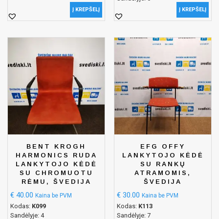
Į KREPŠELĮ
Į KREPŠELĮ
BENT KROGH
EFG OFFY
HARMONICS RUDA
LANKYTOJO KĖDĖ
LANKYTOJO KĖDĖ
SU RANKŲ
SU CHROMUOTU
ATRAMOMIS,
RĖMU, ŠVEDIJA
ŠVEDIJA
€
40.00
€
30.00
Kaina be PVM
Kaina be PVM
Kodas:
K099
Kodas:
K113
Sandėlyje: 4
Sandėlyje: 7