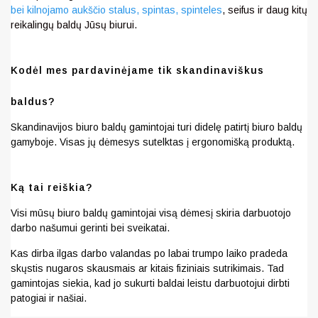
bei kilnojamo aukščio stalus,
spintas, spinteles
, seifus ir daug kitų
reikalingų baldų Jūsų biurui.
Kodėl mes pardavinėjame tik skandinaviškus
baldus?
Skandinavijos biuro baldų gamintojai turi didelę patirtį biuro baldų
gamyboje. Visas jų dėmesys sutelktas į ergonomišką produktą.
Ką tai reiškia?
Visi mūsų biuro baldų gamintojai visą dėmesį skiria darbuotojo
darbo našumui gerinti bei sveikatai.
Kas dirba ilgas darbo valandas po labai trumpo laiko pradeda
skųstis nugaros skausmais ar kitais fiziniais sutrikimais. Tad
gamintojas siekia, kad jo sukurti baldai leistu darbuotojui dirbti
patogiai ir našiai.