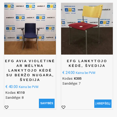
EFG AVIA VIOLETINĖ
EFG LANKYTOJO
AR MĖLYNA
KĖDĖ, ŠVEDIJA
LANKYTOJO KĖDĖ
€
24.00
Kaina be PVM
SU BERŽO NUGARA,
Kodas:
K305
ŠVEDIJA
Sandėlyje: 7
€
40.00
Kaina be PVM
Kodas:
K110
Sandėlyje: 8
SAVYBĖS
Į KREPŠELĮ