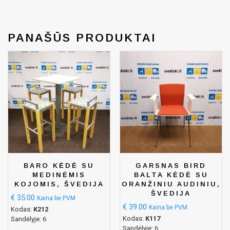
PANAŠŪS PRODUKTAI
BARO KĖDĖ SU
GARSNAS BIRD
MEDINĖMIS
BALTA KĖDĖ SU
KOJOMIS, ŠVEDIJA
ORANŽINIU AUDINIU,
ŠVEDIJA
€
35.00
Kaina be PVM
€
39.00
Kaina be PVM
Kodas:
K212
Kodas:
K117
Sandėlyje: 6
Sandėlyje: 6