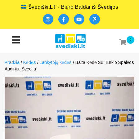
Švediški.LT - Biuro Baldai iš Švedijos
0
Pradžia
/
Kėdės
/
Lankytojų kėdės
/ Balta Kėdė Su Turkio Spalvos
Audiniu, Švedija