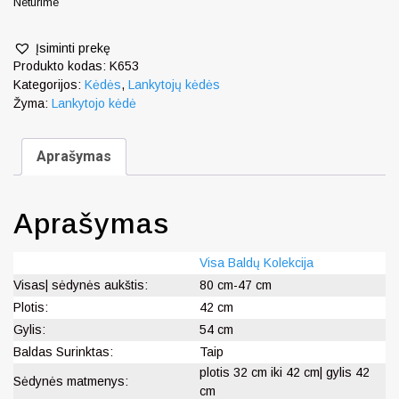
Neturime
Įsiminti prekę
Produkto kodas:
K653
Kategorijos:
Kėdės
,
Lankytojų kėdės
Žyma:
Lankytojo kėdė
Aprašymas
Aprašymas
Visa Baldų Kolekcija
Visas| sėdynės aukštis:
80 cm-47 cm
Plotis:
42 cm
Gylis:
54 cm
Baldas Surinktas:
Taip
plotis 32 cm iki 42 cm| gylis 42
Sėdynės matmenys:
cm