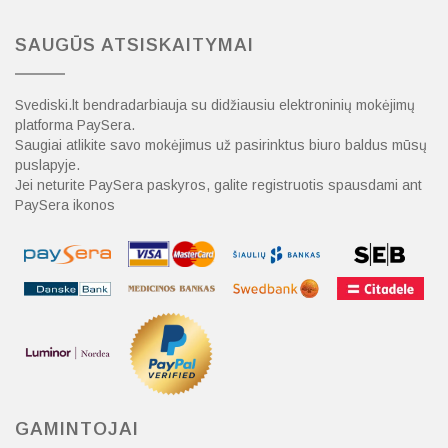
SAUGŪS ATSISKAITYMAI
Svediski.lt bendradarbiauja su didžiausiu elektroninių mokėjimų
platforma PaySera.
Saugiai atlikite savo mokėjimus už pasirinktus biuro baldus mūsų
puslapyje.
Jei neturite PaySera paskyros, galite registruotis spausdami ant
PaySera ikonos
GAMINTOJAI