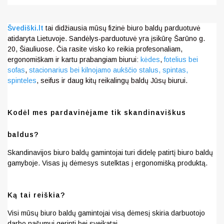
Švediški.lt
tai didžiausia mūsų fizinė biuro baldų parduotuvė
atidaryta Lietuvoje. Sandėlys-parduotuvė yra įsikūrę Šarūno g.
20, Šiauliuose. Čia rasite visko ko reikia profesonaliam,
ergonomiškam ir kartu prabangiam biurui:
kėdes
,
fotelius bei
sofas
,
stacionarius bei kilnojamo aukščio stalus,
spintas,
spinteles
, seifus ir daug kitų reikalingų baldų Jūsų biurui.
Kodėl mes pardavinėjame tik skandinaviškus
baldus?
Skandinavijos biuro baldų gamintojai turi didelę patirtį biuro baldų
gamyboje. Visas jų dėmesys sutelktas į ergonomišką produktą.
Ką tai reiškia?
Visi mūsų biuro baldų gamintojai visą dėmesį skiria darbuotojo
darbo našumui gerinti bei sveikatai.