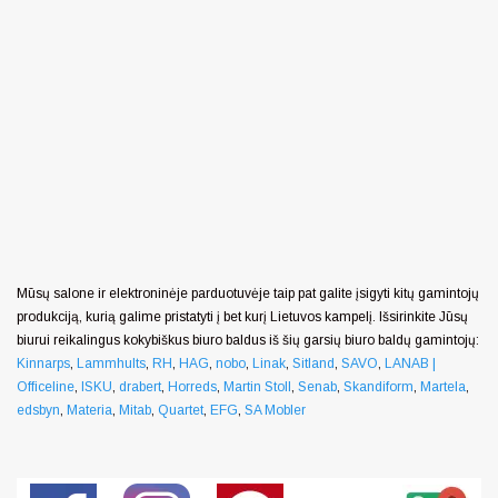
Mūsų salone ir elektroninėje parduotuvėje taip pat galite įsigyti kitų gamintojų
produkciją, kurią galime pristatyti į bet kurį Lietuvos kampelį. Išsirinkite Jūsų
biurui reikalingus kokybiškus biuro baldus iš šių garsių biuro baldų gamintojų:
Kinnarps
,
Lammhults
,
RH
,
HAG
,
nobo
,
Linak
,
Sitland
,
SAVO
,
LANAB |
Officeline
,
ISKU
,
drabert
,
Horreds
,
Martin Stoll
,
Senab
,
Skandiform
,
Martela
,
edsbyn
,
Materia
,
Mitab
,
Quartet
,
EFG
,
SA Mobler