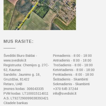
MUS RASITE:
Švediški Biuro Baldai -
Pirmadienis - 8:00 - 18:00
www.svediski.lt
Antradienis - 8:00 - 18:00
Registruota: Chemijos g. 27C-
Trečiadienis - 8:00 - 18:00
62, Kaunas
Ketvirtadienis - 8:00 - 18:00
Sandėlis: Jaunimo g. 18,
Penktadienis - 8:00 - 18:00
Gruzdžiai, 81422
Šeštadienis - Skambinti
Retaro, UAB
Sekmadienis - Skambinti
Įmonės kodas: 306043335
+370 645 37244
PVM kodas: LT100015114011
info@svediski.lt
A.S. LT927290099038393421
Citadele bankas