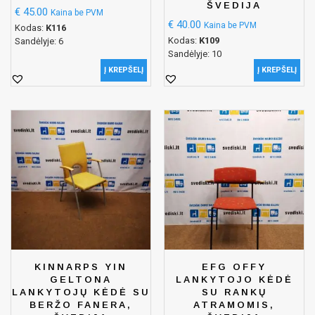
ŠVEDIJA
€
45.00
Kaina be PVM
€
40.00
Kaina be PVM
Kodas:
K116
Kodas:
K109
Sandėlyje: 6
Sandėlyje: 10
Į KREPŠELĮ
Į KREPŠELĮ
KINNARPS YIN
EFG OFFY
GELTONA
LANKYTOJO KĖDĖ
LANKYTOJŲ KĖDĖ SU
SU RANKŲ
BERŽO FANERA,
ATRAMOMIS,