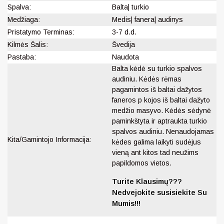
Spalva:
Balta| turkio
Medžiaga:
Medis| fanera| audinys
Pristatymo Terminas:
3-7 d.d.
Kilmės Šalis:
Švedija
Pastaba:
Naudota
Balta kėdė su turkio spalvos
audiniu. Kėdės rėmas
pagamintos iš baltai dažytos
faneros p kojos iš baltai dažyto
medžio masyvo. Kėdės sėdynė
paminkštyta ir aptraukta turkio
spalvos audiniu. Nenaudojamas
Kita/Gamintojo Informacija:
kėdes galima laikyti sudėjus
vieną ant kitos tad neužims
papildomos vietos.
Turite Klausimų???
Nedvejokite susisiekite Su
Mumis!!!