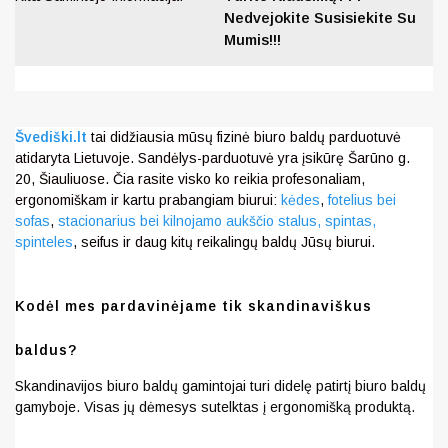
Nedvejokite Susisiekite Su
Mumis!!!
Švediški.lt
tai didžiausia mūsų fizinė biuro baldų parduotuvė
atidaryta Lietuvoje. Sandėlys-parduotuvė yra įsikūrę Šarūno g.
20, Šiauliuose. Čia rasite visko ko reikia profesonaliam,
ergonomiškam ir kartu prabangiam biurui:
kėdes
,
fotelius bei
sofas
,
stacionarius bei kilnojamo aukščio stalus,
spintas,
spinteles
, seifus ir daug kitų reikalingų baldų Jūsų biurui.
Kodėl mes pardavinėjame tik skandinaviškus
baldus?
Skandinavijos biuro baldų gamintojai turi didelę patirtį biuro baldų
gamyboje. Visas jų dėmesys sutelktas į ergonomišką produktą.