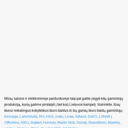
Mūsų salone ir elektroninėje parduotuvėje taip pat galite įsigyti kitų gamintojų
produkciją, kurią galime pristatyti į bet kurį Lietuvos kampelį. Išsirinkite Jūsų
biurui reikalingus kokybiškus biuro baldus iš šių garsių biuro baldų gamintojų:
Kinnarps
,
Lammhults
,
RH
,
HAG
,
nobo
,
Linak
,
Sitland
,
SAVO
,
LANAB |
Officeline
,
ISKU
,
drabert
,
Horreds
,
Martin Stoll
,
Senab
,
Skandiform
,
Martela
,