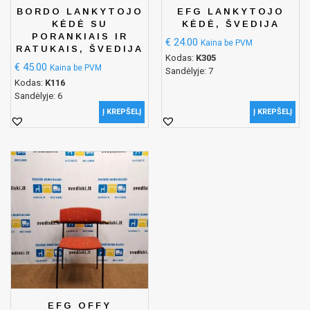
BORDO LANKYTOJO
EFG LANKYTOJO
KĖDĖ SU
KĖDĖ, ŠVEDIJA
PORANKIAIS IR
€
24.00
Kaina be PVM
RATUKAIS, ŠVEDIJA
Kodas:
K305
€
45.00
Kaina be PVM
Sandėlyje: 7
Kodas:
K116
Sandėlyje: 6
Į KREPŠELĮ
Į KREPŠELĮ
EFG OFFY