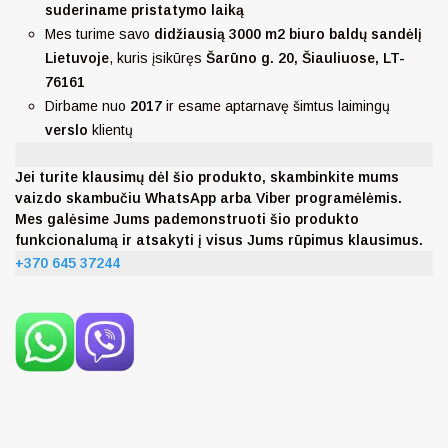
suderiname pristatymo laiką
Mes turime savo
didžiausią 3000 m2 biuro baldų sandėlį
Lietuvoje
, kuris įsikūręs
Šarūno g. 20, Šiauliuose, LT-
76161
Dirbame nuo
2017
ir esame aptarnavę šimtus laimingų
verslo
klientų
Jei turite klausimų dėl šio produkto, skambinkite mums
vaizdo skambučiu WhatsApp arba Viber programėlėmis.
Mes galėsime Jums pademonstruoti šio produkto
funkcionalumą ir atsakyti į visus Jums rūpimus klausimus.
+370 645 37244