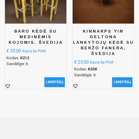
BARO KĖDĖ SU
KINNARPS YIN
MEDINĖMIS
GELTONA
KOJOMIS, ŠVEDIJA
LANKYTOJŲ KĖDĖ SU
BERŽO FANERA,
€
35.00
Kaina be PVM
ŠVEDIJA
Kodas:
K212
€
25.00
Kaina be PVM
Sandėlyje: 6
Kodas:
K338
Sandėlyje: 6
Į KREPŠELĮ
Į KREPŠELĮ