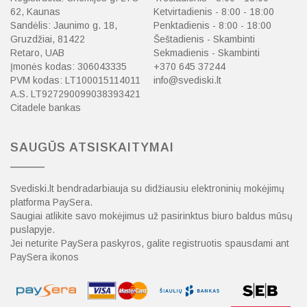
62, Kaunas
Ketvirtadienis - 8:00 - 18:00
Sandėlis: Jaunimo g. 18,
Penktadienis - 8:00 - 18:00
Gruzdžiai, 81422
Šeštadienis - Skambinti
Retaro, UAB
Sekmadienis - Skambinti
Įmonės kodas: 306043335
+370 645 37244
PVM kodas: LT100015114011
info@svediski.lt
A.S. LT927290099038393421
Citadele bankas
SAUGŪS ATSISKAITYMAI
Svediski.lt bendradarbiauja su didžiausiu elektroninių mokėjimų
platforma PaySera.
Saugiai atlikite savo mokėjimus už pasirinktus biuro baldus mūsų
puslapyje.
Jei neturite PaySera paskyros, galite registruotis spausdami ant
PaySera ikonos