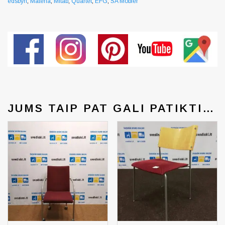
edsbyn
,
Materia
,
Mitab
,
Quartet
,
EFG
,
SA Mobler
JUMS TAIP PAT GALI PATIKTI…