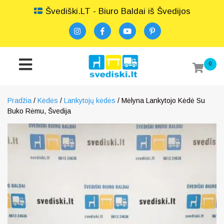
Švediški.LT - Biuro Baldai iš Švedijos
0
Pradžia
/
Kėdės
/
Lankytojų kėdės
/ Mėlyna Lankytojo Kėdė Su
Buko Rėmu, Švedija