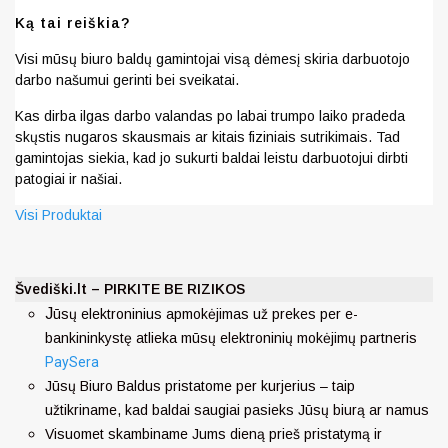
Ką tai reiškia?
Visi mūsų biuro baldų gamintojai visą dėmesį skiria darbuotojo
darbo našumui gerinti bei sveikatai.
Kas dirba ilgas darbo valandas po labai trumpo laiko pradeda
skųstis nugaros skausmais ar kitais fiziniais sutrikimais. Tad
gamintojas siekia, kad jo sukurti baldai leistu darbuotojui dirbti
patogiai ir našiai.
Visi Produktai
Švediški.lt – PIRKITE BE RIZIKOS
J
ūsų elektroninius apmokėjimas už prekes per e-
bankininkystę atlieka mūsų elektroninių mokėjimų partneris
PaySera
Jūsų Biuro Baldus pristatome per kurjerius – taip
užtikriname, kad baldai saugiai pasieks Jūsų biurą ar namus
Visuomet skambiname Jums dieną prieš pristatymą ir