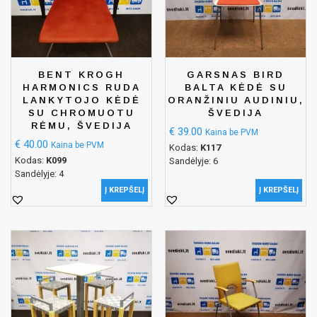
BENT KROGH
GARSNAS BIRD
HARMONICS RUDA
BALTA KĖDĖ SU
LANKYTOJO KĖDĖ
ORANŽINIU AUDINIU,
SU CHROMUOTU
ŠVEDIJA
RĖMU, ŠVEDIJA
€
39.00
Kaina be PVM
€
40.00
Kaina be PVM
Kodas:
K117
Kodas:
K099
Sandėlyje: 6
Sandėlyje: 4
Į KREPŠELĮ
Į KREPŠELĮ