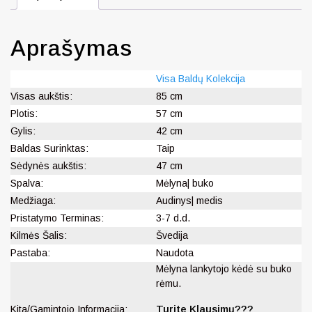
Aprašymas
Visa Baldų Kolekcija
Visas aukštis:
85 cm
Plotis:
57 cm
Gylis:
42 cm
Baldas Surinktas:
Taip
Sėdynės aukštis:
47 cm
Spalva:
Mėlyna| buko
Medžiaga:
Audinys| medis
Pristatymo Terminas:
3-7 d.d.
Kilmės Šalis:
Švedija
Pastaba:
Naudota
Mėlyna lankytojo kėdė su buko
rėmu.
Kita/Gamintojo Informacija:
Turite Klausimų???