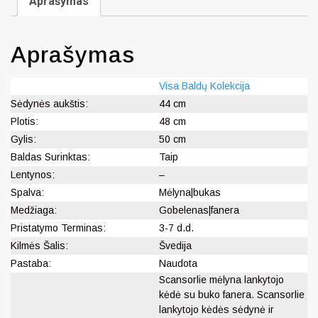
Aprašymas
Aprašymas
Visa Baldų Kolekcija
Sėdynės aukštis:
44 cm
Plotis:
48 cm
Gylis:
50 cm
Baldas Surinktas:
Taip
Lentynos:
–
Spalva:
Mėlyna|bukas
Medžiaga:
Gobelenas|fanera
Pristatymo Terminas:
3-7 d.d.
Kilmės Šalis:
Švedija
Pastaba:
Naudota
Scansorlie mėlyna lankytojo
kėdė su buko fanera. Scansorlie
lankytojo kėdės sėdynė ir