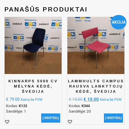
PANAŠŪS PRODUKTAI
AKCIJA
KINNARPS 5000 CV
LAMMHULTS CAMPUS
MĖLYNA KĖDĖ,
RAUSVA LANKYTOJŲ
ŠVEDIJA
KĖDĖ, ŠVEDIJA
€
79.00
€
15.00
€
10.00
Kaina be PVM
Kaina be PVM
Kodas:
K123
Kodas:
K344
Sandėlyje: 1
Sandėlyje: 20
Į KREPŠELĮ
Į KREPŠELĮ