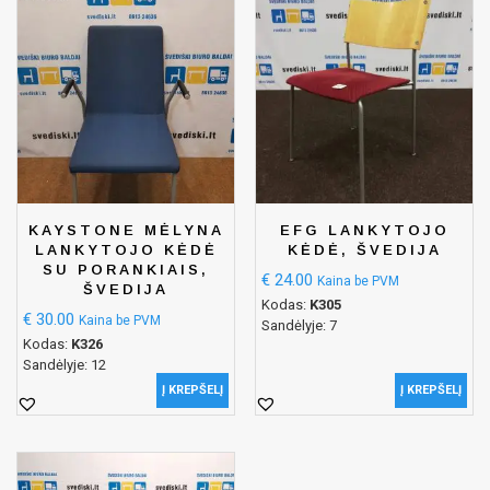
KAYSTONE MĖLYNA
EFG LANKYTOJO
LANKYTOJO KĖDĖ
KĖDĖ, ŠVEDIJA
SU PORANKIAIS,
€
24.00
Kaina be PVM
ŠVEDIJA
Kodas:
K305
€
30.00
Kaina be PVM
Sandėlyje: 7
Kodas:
K326
Sandėlyje: 12
Į KREPŠELĮ
Į KREPŠELĮ