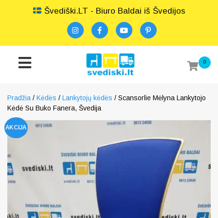
Švediški.LT - Biuro Baldai iš Švedijos
0
Pradžia
/
Kėdės
/
Lankytojų kėdės
/ Scansorlie Mėlyna Lankytojo
Kėdė Su Buko Fanera, Švedija
AKCIJA