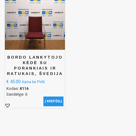
BORDO LANKYTOJO
KĖDĖ SU
PORANKIAIS IR
RATUKAIS, ŠVEDIJA
€
45.00
Kaina be PVM
Kodas:
K116
Sandėlyje: 6
Į KREPŠELĮ