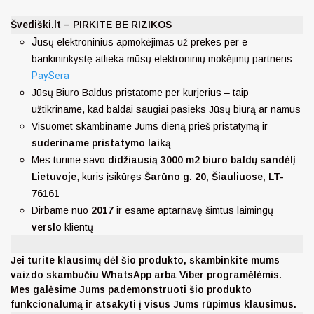
Švediški.lt – PIRKITE BE RIZIKOS
J
ūsų elektroninius apmokėjimas už prekes per e-
bankininkystę atlieka mūsų elektroninių mokėjimų partneris
PaySera
Jūsų Biuro Baldus pristatome per kurjerius – taip
užtikriname, kad baldai saugiai pasieks Jūsų biurą ar namus
Visuomet skambiname Jums dieną prieš pristatymą ir
suderiname pristatymo laiką
Mes turime savo
didžiausią 3000 m2 biuro baldų sandėlį
Lietuvoje
, kuris įsikūręs
Šarūno g. 20, Šiauliuose, LT-
76161
Dirbame nuo
2017
ir esame aptarnavę šimtus laimingų
verslo
klientų
Jei turite klausimų dėl šio produkto, skambinkite mums
vaizdo skambučiu WhatsApp arba Viber programėlėmis.
Mes galėsime Jums pademonstruoti šio produkto
funkcionalumą ir atsakyti į visus Jums rūpimus klausimus.