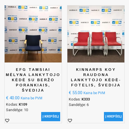
EFG TAMSIAI
KINNARPS KOY
MĖLYNA LANKYTOJO
RAUDONA
KĖDĖ SU BERŽO
LANKYTOJO KĖDĖ-
PORANKIAIS,
FOTELIS, ŠVEDIJA
ŠVEDIJA
€
55.00
Kaina be PVM
€
40.00
Kaina be PVM
Kodas:
K333
Kodas:
K109
Sandėlyje: 6
Sandėlyje: 10
Į KREPŠELĮ
Į KREPŠELĮ