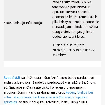
atlošas suformuoti iš buko
faneros yra paminkštyti ir
aptraukti mėlynu audiniu.
Scansorlie kėdės rėmas yra iš
pilkai dažyto metalo. Scansorlie
Kita/Gamintojo Informacija:
nenaudojamos kėdės neužima
daug vietos nes jas galima
sudėti viena ant kitos.
Turite Klausimų???
Nedvejokite Susisiekite Su
Mumis!!!
Švediški.lt
tai didžiausia mūsų fizinė biuro baldų parduotuvė
atidaryta Lietuvoje. Sandėlys-parduotuvė yra įsikūrę Šarūno g.
20, Šiauliuose. Čia rasite visko ko reikia profesonaliam,
ergonomiškam ir kartu prabangiam biurui:
kėdes
,
fotelius bei
sofas
,
stacionarius bei kilnojamo aukščio stalus,
spintas,
spinteles
, seifus ir daug kitų reikalingų baldų Jūsų biurui.