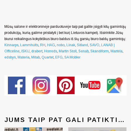
Mūsų salone ir elektroninėje parduotuvėje taip pat galite įsigyti kitų gamintojų
produkciją, kurią galime pristatyti į bet kurį Lietuvos kampelį. Išsirinkite Jūsų
biurui reikalingus kokybiškus biuro baldus iš šių garsių biuro baldų gamintojų:
Kinnarps
,
Lammhults
,
RH
,
HAG
,
nobo
,
Linak
,
Sitland
,
SAVO
,
LANAB |
Officeline
,
ISKU
,
drabert
,
Horreds
,
Martin Stoll
,
Senab
,
Skandiform
,
Martela
,
edsbyn
,
Materia
,
Mitab
,
Quartet
,
EFG
,
SA Mobler
JUMS TAIP PAT GALI PATIKTI…