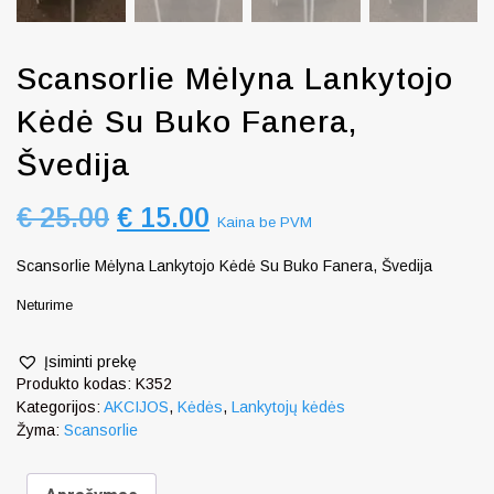
Scansorlie Mėlyna Lankytojo
Kėdė Su Buko Fanera,
Švedija
€
25.00
€
15.00
Kaina be PVM
Scansorlie Mėlyna Lankytojo Kėdė Su Buko Fanera, Švedija
Neturime
Įsiminti prekę
Produkto kodas:
K352
Kategorijos:
AKCIJOS
,
Kėdės
,
Lankytojų kėdės
Žyma:
Scansorlie