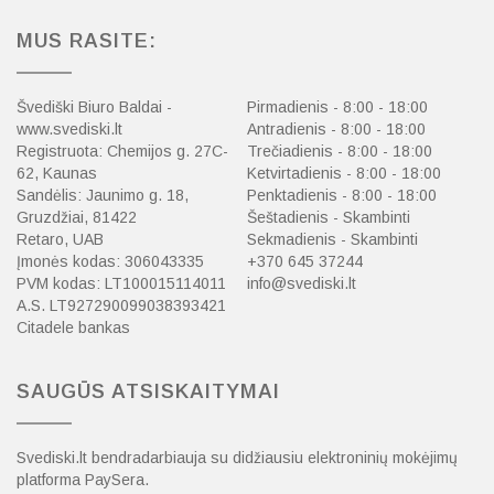
MUS RASITE:
Švediški Biuro Baldai -
Pirmadienis - 8:00 - 18:00
www.svediski.lt
Antradienis - 8:00 - 18:00
Registruota: Chemijos g. 27C-
Trečiadienis - 8:00 - 18:00
62, Kaunas
Ketvirtadienis - 8:00 - 18:00
Sandėlis: Jaunimo g. 18,
Penktadienis - 8:00 - 18:00
Gruzdžiai, 81422
Šeštadienis - Skambinti
Retaro, UAB
Sekmadienis - Skambinti
Įmonės kodas: 306043335
+370 645 37244
PVM kodas: LT100015114011
info@svediski.lt
A.S. LT927290099038393421
Citadele bankas
SAUGŪS ATSISKAITYMAI
Svediski.lt bendradarbiauja su didžiausiu elektroninių mokėjimų
platforma PaySera.