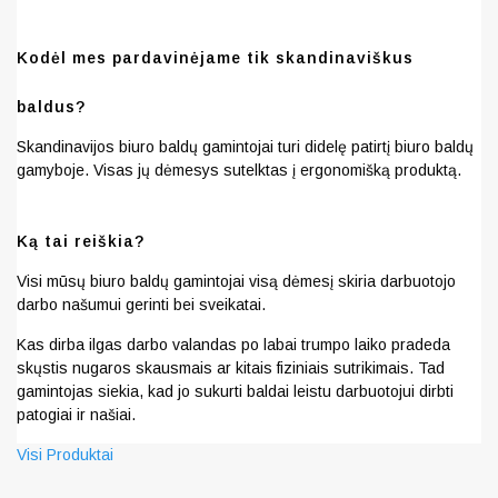
Kodėl mes pardavinėjame tik skandinaviškus
baldus?
Skandinavijos biuro baldų gamintojai turi didelę patirtį biuro baldų
gamyboje. Visas jų dėmesys sutelktas į ergonomišką produktą.
Ką tai reiškia?
Visi mūsų biuro baldų gamintojai visą dėmesį skiria darbuotojo
darbo našumui gerinti bei sveikatai.
Kas dirba ilgas darbo valandas po labai trumpo laiko pradeda
skųstis nugaros skausmais ar kitais fiziniais sutrikimais. Tad
gamintojas siekia, kad jo sukurti baldai leistu darbuotojui dirbti
patogiai ir našiai.
Visi Produktai