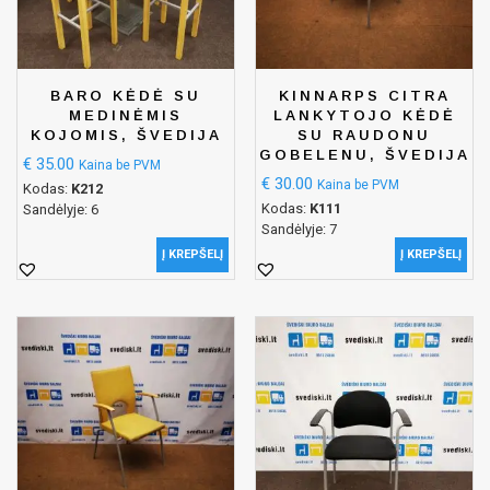
BARO KĖDĖ SU
KINNARPS CITRA
MEDINĖMIS
LANKYTOJO KĖDĖ
KOJOMIS, ŠVEDIJA
SU RAUDONU
GOBELENU, ŠVEDIJA
€
35.00
Kaina be PVM
€
30.00
Kaina be PVM
Kodas:
K212
Kodas:
K111
Sandėlyje: 6
Sandėlyje: 7
Į KREPŠELĮ
Į KREPŠELĮ