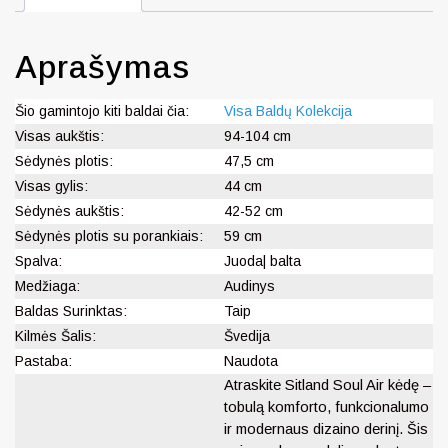
Aprašymas
Šio gamintojo kiti baldai čia:
Visa Baldų Kolekcija
Visas aukštis:
94-104 cm
Sėdynės plotis:
47,5 cm
Visas gylis:
44 cm
Sėdynės aukštis:
42-52 cm
Sėdynės plotis su porankiais:
59 cm
Spalva:
Juoda| balta
Medžiaga:
Audinys
Baldas Surinktas:
Taip
Kilmės Šalis:
Švedija
Pastaba:
Naudota
Atraskite Sitland Soul Air kėdę –
tobulą komforto, funkcionalumo
ir modernaus dizaino derinį. Šis