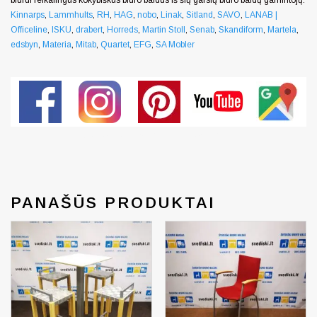
Kinnarps
,
Lammhults
,
RH
,
HAG
,
nobo
,
Linak
,
Sitland
,
SAVO
,
LANAB |
Officeline
,
ISKU
,
drabert
,
Horreds
,
Martin Stoll
,
Senab
,
Skandiform
,
Martela
,
edsbyn
,
Materia
,
Mitab
,
Quartet
,
EFG
,
SA Mobler
Generated by snarskismedia.com
PANAŠŪS PRODUKTAI