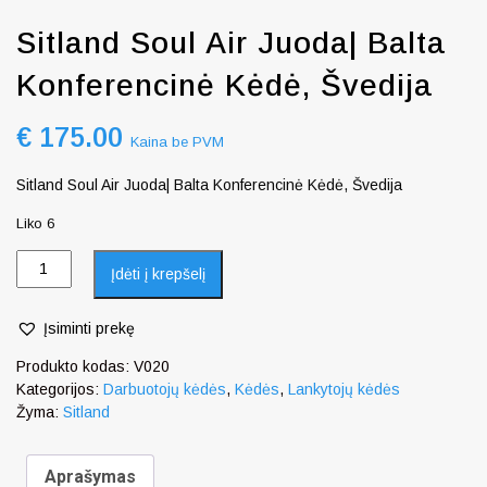
Sitland Soul Air Juoda| Balta
Konferencinė Kėdė, Švedija
€
175.00
Kaina be PVM
Sitland Soul Air Juoda| Balta Konferencinė Kėdė, Švedija
Liko 6
Įdėti į krepšelį
Įsiminti prekę
Produkto kodas:
V020
Kategorijos:
Darbuotojų kėdės
,
Kėdės
,
Lankytojų kėdės
Žyma:
Sitland
Aprašymas