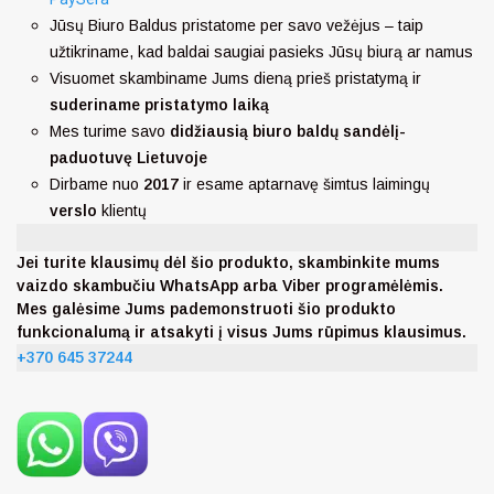
Jūsų Biuro Baldus pristatome per savo vežėjus – taip
užtikriname, kad baldai saugiai pasieks Jūsų biurą ar namus
Visuomet skambiname Jums dieną prieš pristatymą ir
suderiname pristatymo laiką
Mes turime savo
didžiausią biuro baldų sandėlį-
paduotuvę Lietuvoje
Dirbame nuo
2017
ir esame aptarnavę šimtus laimingų
verslo
klientų
Jei turite klausimų dėl šio produkto, skambinkite mums
vaizdo skambučiu WhatsApp arba Viber programėlėmis.
Mes galėsime Jums pademonstruoti šio produkto
funkcionalumą ir atsakyti į visus Jums rūpimus klausimus.
+370 645 37244