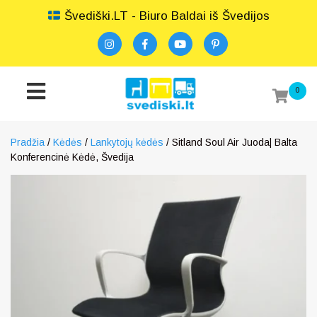
Švediški.LT - Biuro Baldai iš Švedijos
0
Pradžia
/
Kėdės
/
Lankytojų kėdės
/ Sitland Soul Air Juoda| Balta
Konferencinė Kėdė, Švedija