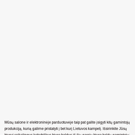
Mūsų salone ir elektroninėje parduotuvėje taip pat galite įsigyti kitų gamintojų
produkciją, kurią galime pristatyti į bet kurį Lietuvos kampelį. Išsirinkite Jūsų
biurui reikalingus kokybiškus biuro baldus iš šių garsių biuro baldų gamintojų: