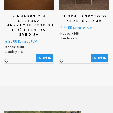
KINNARPS YIN
JUODA LANKYTOJO
GELTONA
KĖDĖ, ŠVEDIJA
LANKYTOJŲ KĖDĖ SU
€
25.00
Kaina be PVM
BERŽO FANERA,
Kodas:
K348
ŠVEDIJA
Sandėlyje: 4
€
25.00
Kaina be PVM
Kodas:
K338
Sandėlyje: 6
Į KREPŠELĮ
Į KREPŠELĮ