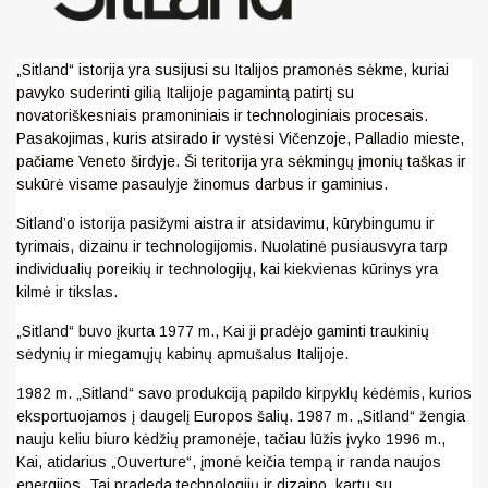
„Sitland“ istorija yra susijusi su Italijos pramonės sėkme, kuriai
pavyko suderinti gilią Italijoje pagamintą patirtį su
novatoriškesniais pramoniniais ir technologiniais procesais.
Pasakojimas, kuris atsirado ir vystėsi Vičenzoje, Palladio mieste,
pačiame Veneto širdyje. Ši teritorija yra sėkmingų įmonių taškas ir
sukūrė visame pasaulyje žinomus darbus ir gaminius.
Sitland’o istorija pasižymi aistra ir atsidavimu, kūrybingumu ir
tyrimais, dizainu ir technologijomis. Nuolatinė pusiausvyra tarp
individualių poreikių ir technologijų, kai kiekvienas kūrinys yra
kilmė ir tikslas.
„Sitland“ buvo įkurta 1977 m., Kai ji pradėjo gaminti traukinių
sėdynių ir miegamųjų kabinų apmušalus Italijoje.
1982 m. „Sitland“ savo produkciją papildo kirpyklų kėdėmis, kurios
eksportuojamos į daugelį Europos šalių. 1987 m. „Sitland“ žengia
nauju keliu biuro kėdžių pramonėje, tačiau lūžis įvyko 1996 m.,
Kai, atidarius „Ouverture“, įmonė keičia tempą ir randa naujos
energijos. Tai pradeda technologijų ir dizaino, kartu su