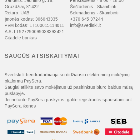
Sandėlis: Jaunimo g. 18,
Penktadienis - 8:00 - 18:00
Gruzdžiai, 81422
Šeštadienis - Skambinti
Retaro, UAB
Sekmadienis - Skambinti
Įmonės kodas: 306043335
+370 645 37244
PVM kodas: LT100015114011
info@svediski.lt
A.S. LT927290099038393421
Citadele bankas
SAUGŪS ATSISKAITYMAI
Svediski.lt bendradarbiauja su didžiausiu elektroninių mokėjimų
platforma PaySera.
Saugiai atlikite savo mokėjimus už pasirinktus biuro baldus mūsų
puslapyje.
Jei neturite PaySera paskyros, galite registruotis spausdami ant
PaySera ikonos