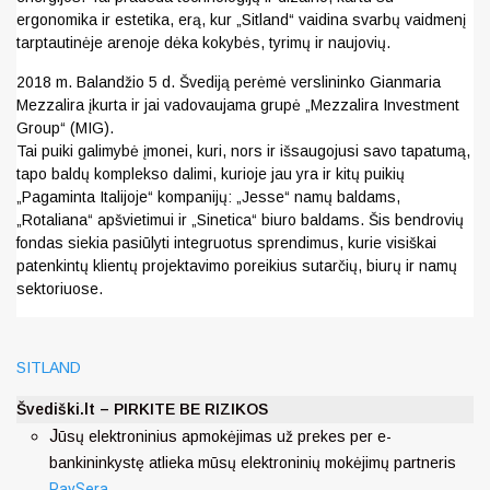
ergonomika ir estetika, erą, kur „Sitland“ vaidina svarbų vaidmenį
tarptautinėje arenoje dėka kokybės, tyrimų ir naujovių.
2018 m. Balandžio 5 d. Švediją perėmė verslininko Gianmaria
Mezzalira įkurta ir jai vadovaujama grupė „Mezzalira Investment
Group“ (MIG).
Tai puiki galimybė įmonei, kuri, nors ir išsaugojusi savo tapatumą,
tapo baldų komplekso dalimi, kurioje jau yra ir kitų puikių
„Pagaminta Italijoje“ kompanijų: „Jesse“ namų baldams,
„Rotaliana“ apšvietimui ir „Sinetica“ biuro baldams. Šis bendrovių
fondas siekia pasiūlyti integruotus sprendimus, kurie visiškai
patenkintų klientų projektavimo poreikius sutarčių, biurų ir namų
sektoriuose.
SITLAND
Švediški.lt – PIRKITE BE RIZIKOS
J
ūsų elektroninius apmokėjimas už prekes per e-
bankininkystę atlieka mūsų elektroninių mokėjimų partneris
PaySera