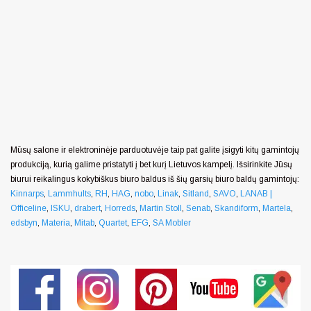
Mūsų salone ir elektroninėje parduotuvėje taip pat galite įsigyti kitų gamintojų
produkciją, kurią galime pristatyti į bet kurį Lietuvos kampelį. Išsirinkite Jūsų
biurui reikalingus kokybiškus biuro baldus iš šių garsių biuro baldų gamintojų:
Kinnarps
,
Lammhults
,
RH
,
HAG
,
nobo
,
Linak
,
Sitland
,
SAVO
,
LANAB |
Officeline
,
ISKU
,
drabert
,
Horreds
,
Martin Stoll
,
Senab
,
Skandiform
,
Martela
,
edsbyn
,
Materia
,
Mitab
,
Quartet
,
EFG
,
SA Mobler