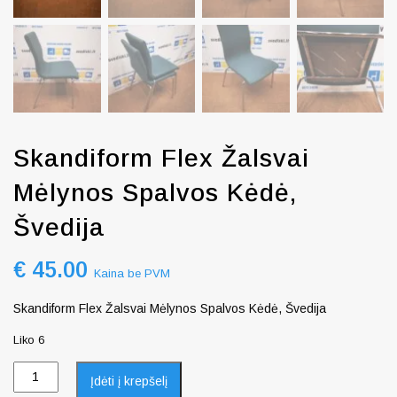
Skandiform Flex Žalsvai
Mėlynos Spalvos Kėdė,
Švedija
€
45.00
Kaina be PVM
Skandiform Flex Žalsvai Mėlynos Spalvos Kėdė, Švedija
Liko 6
Įdėti į krepšelį