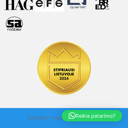
Reikia patarimo?
ŠVEDIŠKI.LT | Visos Teisės Saugomos |