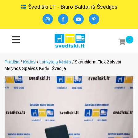
Švediški.LT - Biuro Baldai iš Švedijos
0
Pradžia
/
Kėdės
/
Lankytojų kėdės
/ Skandiform Flex Žalsvai
Mėlynos Spalvos Kėdė, Švedija