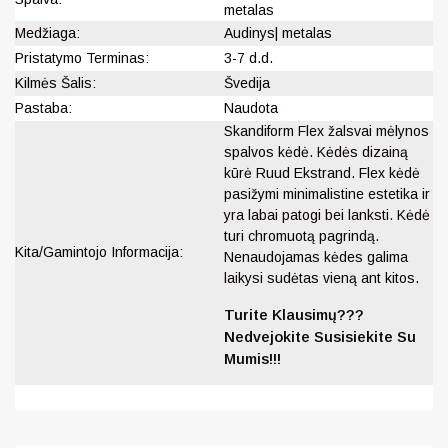
metalas
Medžiaga:
Audinys| metalas
Pristatymo Terminas:
3-7 d.d.
Kilmės Šalis:
Švedija
Pastaba:
Naudota
Skandiform Flex žalsvai mėlynos
spalvos kėdė. Kėdės dizainą
kūrė Ruud Ekstrand. Flex kėdė
pasižymi minimalistine estetika ir
yra labai patogi bei lanksti. Kėdė
turi chromuotą pagrindą.
Kita/Gamintojo Informacija:
Nenaudojamas kėdes galima
laikysi sudėtas vieną ant kitos.
Turite Klausimų???
Nedvejokite Susisiekite Su
Mumis!!!