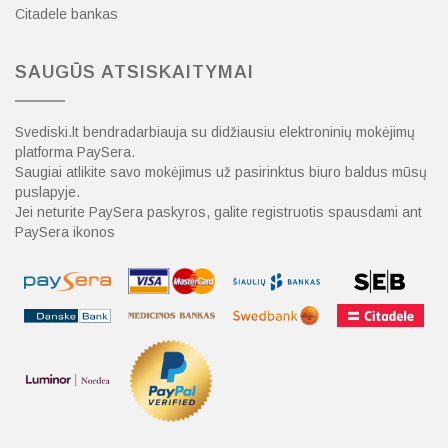
Citadele bankas
SAUGŪS ATSISKAITYMAI
Svediski.lt bendradarbiauja su didžiausiu elektroninių mokėjimų
platforma PaySera.
Saugiai atlikite savo mokėjimus už pasirinktus biuro baldus mūsų
puslapyje.
Jei neturite PaySera paskyros, galite registruotis spausdami ant
PaySera ikonos