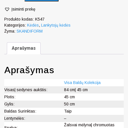
Įsiminti prekę
Produkto kodas:
K547
Kategorijos:
Kėdės
,
Lankytojų kėdės
Žyma:
SKANDIFORM
Aprašymas
Aprašymas
Visa Baldų Kolekcija
Visas| sėdynės aukštis:
84 cm| 45 cm
Plotis:
45 cm
Gylis:
50 cm
Baldas Surinktas:
Taip
Lentynėlės:
–
Žalsvai mėlyna| chromuotas
Spalva: