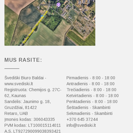
MUS RASITE:
Švediški Biuro Baldai -
Pirmadienis - 8:00 - 18:00
www.svediski.lt
Antradienis - 8:00 - 18:00
Registruota: Chemijos g. 27C-
Trečiadienis - 8:00 - 18:00
62, Kaunas
Ketvirtadienis - 8:00 - 18:00
Sandėlis: Jaunimo g. 18,
Penktadienis - 8:00 - 18:00
Gruzdžiai, 81422
Šeštadienis - Skambinti
Retaro, UAB
Sekmadienis - Skambinti
Įmonės kodas: 306043335
+370 645 37244
PVM kodas: LT100015114011
info@svediski.lt
A.S. LT927290099038393421