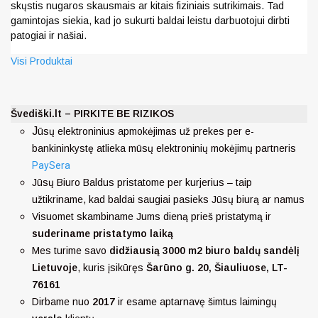
skųstis nugaros skausmais ar kitais fiziniais sutrikimais. Tad
gamintojas siekia, kad jo sukurti baldai leistu darbuotojui dirbti
patogiai ir našiai.
Visi Produktai
Švediški.lt – PIRKITE BE RIZIKOS
J
ūsų elektroninius apmokėjimas už prekes per e-
bankininkystę atlieka mūsų elektroninių mokėjimų partneris
PaySera
Jūsų Biuro Baldus pristatome per kurjerius – taip
užtikriname, kad baldai saugiai pasieks Jūsų biurą ar namus
Visuomet skambiname Jums dieną prieš pristatymą ir
suderiname pristatymo laiką
Mes turime savo
didžiausią 3000 m2 biuro baldų sandėlį
Lietuvoje
, kuris įsikūręs
Šarūno g. 20, Šiauliuose, LT-
76161
Dirbame nuo
2017
ir esame aptarnavę šimtus laimingų