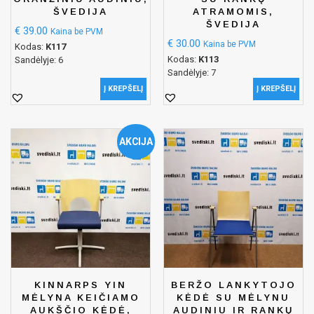
ŠVEDIJA
ATRAMOMIS,
ŠVEDIJA
€
39.00
Kaina be PVM
€
30.00
Kaina be PVM
Kodas:
K117
Kodas:
K113
Sandėlyje: 6
Sandėlyje: 7
Į KREPŠELĮ
Į KREPŠELĮ
AKCIJA
KINNARPS YIN
BERŽO LANKYTOJO
MĖLYNA KEIČIAMO
KĖDĖ SU MĖLYNU
AUKŠČIO KĖDĖ,
AUDINIU IR RANKŲ