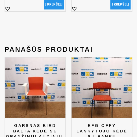
Į KREPŠELĮ
Į KREPŠELĮ
PANAŠŪS PRODUKTAI
GARSNAS BIRD
EFG OFFY
BALTA KĖDĖ SU
LANKYTOJO KĖDĖ
ORANŽINIU AUDINIU,
SU RANKŲ