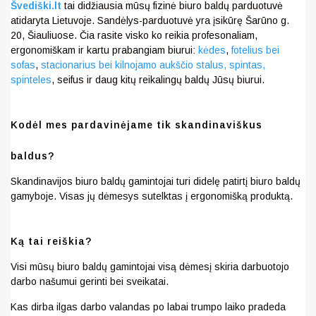
Švediški.lt
tai didžiausia mūsų fizinė biuro baldų parduotuvė
atidaryta Lietuvoje. Sandėlys-parduotuvė yra įsikūrę Šarūno g.
20, Šiauliuose. Čia rasite visko ko reikia profesonaliam,
ergonomiškam ir kartu prabangiam biurui:
kėdes
,
fotelius bei
sofas
,
stacionarius bei kilnojamo aukščio stalus,
spintas,
spinteles
, seifus ir daug kitų reikalingų baldų Jūsų biurui.
Kodėl mes pardavinėjame tik skandinaviškus
baldus?
Skandinavijos biuro baldų gamintojai turi didelę patirtį biuro baldų
gamyboje. Visas jų dėmesys sutelktas į ergonomišką produktą.
Ką tai reiškia?
Visi mūsų biuro baldų gamintojai visą dėmesį skiria darbuotojo
darbo našumui gerinti bei sveikatai.
Kas dirba ilgas darbo valandas po labai trumpo laiko pradeda