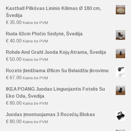
Kasthall Pilkšvas Lininis Kilimas Ø 180 cm,
Švedija
€
35.00
Kaina be PVM
Ruda 63cm Pločio Sėdynė, Švedija
€
40.00
Kaina be PVM
Rohde And Grahl Juoda Kojų Atrama, Švedija
€
50.00
Kaina be PVM
Rozetė Įleidžiama Ø8cm Su Belaidžiu Įkrovimu
€
67.00
Kaina be PVM
IKEA POANG Juodas Linguojantis Fotelis Su
Eko Oda, Švedija
€
80.00
Kaina be PVM
Juodas Įmontuojamas 3 Rozečių Blokas
€
80.00
Kaina be PVM