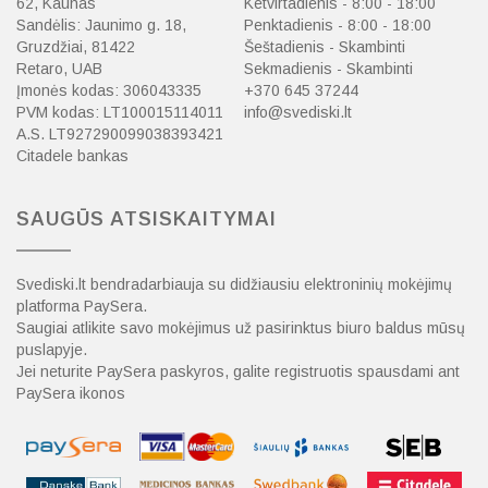
62, Kaunas
Ketvirtadienis - 8:00 - 18:00
Sandėlis: Jaunimo g. 18,
Penktadienis - 8:00 - 18:00
Gruzdžiai, 81422
Šeštadienis - Skambinti
Retaro, UAB
Sekmadienis - Skambinti
Įmonės kodas: 306043335
+370 645 37244
PVM kodas: LT100015114011
info@svediski.lt
A.S. LT927290099038393421
Citadele bankas
SAUGŪS ATSISKAITYMAI
Svediski.lt bendradarbiauja su didžiausiu elektroninių mokėjimų
platforma PaySera.
Saugiai atlikite savo mokėjimus už pasirinktus biuro baldus mūsų
puslapyje.
Jei neturite PaySera paskyros, galite registruotis spausdami ant
PaySera ikonos