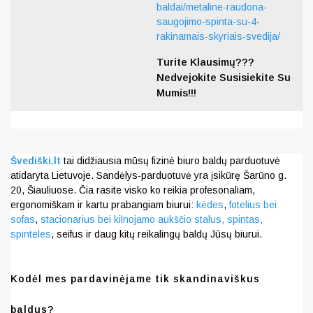
baldai/metaline-raudona-
saugojimo-spinta-su-4-
rakinamais-skyriais-svedija/
Turite Klausimų???
Nedvejokite Susisiekite Su
Mumis!!!
Švediški.lt
tai didžiausia mūsų fizinė biuro baldų parduotuvė
atidaryta Lietuvoje. Sandėlys-parduotuvė yra įsikūrę Šarūno g.
20, Šiauliuose. Čia rasite visko ko reikia profesonaliam,
ergonomiškam ir kartu prabangiam biurui:
kėdes
,
fotelius bei
sofas
,
stacionarius bei kilnojamo aukščio stalus,
spintas,
spinteles
, seifus ir daug kitų reikalingų baldų Jūsų biurui.
Kodėl mes pardavinėjame tik skandinaviškus
baldus?