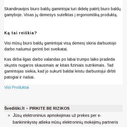
Skandinavijos biuro baldų gamintojai turi didelę patirtį biuro baldų
gamyboje. Visas jų dėmesys sutelktas į ergonomišką produktą.
Ką tai reiškia?
Visi mūsų biuro baldų gamintojai visą dėmesį skiria darbuotojo
darbo našumui gerinti bei sveikatai.
Kas dirba ilgas darbo valandas po labai trumpo laiko pradeda
skųstis nugaros skausmais ar kitais fiziniais sutrikimais. Tad
gamintojas siekia, kad jo sukurti baldai leistu darbuotojui dirbti
patogiai ir našiai.
Visi Produktai
Švediški.lt – PIRKITE BE RIZIKOS
J
ūsų elektroninius apmokėjimas už prekes per e-
bankininkystę atlieka mūsų elektroninių mokėjimų partneris