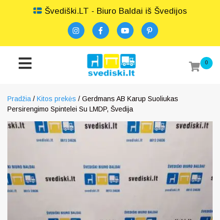
Švediški.LT - Biuro Baldai iš Švedijos
0
Pradžia
/
Kitos prekės
/ Gerdmans AB Karup Suoliukas
Persirengimo Spintelei Su LMDP, Švedija