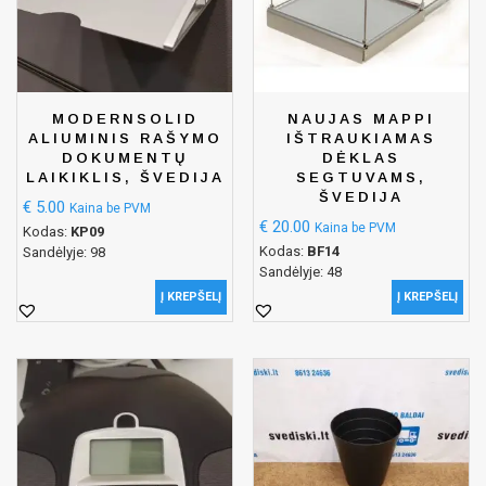
MODERNSOLID
NAUJAS MAPPI
ALIUMINIS RAŠYMO
IŠTRAUKIAMAS
DOKUMENTŲ
DĖKLAS
LAIKIKLIS, ŠVEDIJA
SEGTUVAMS,
ŠVEDIJA
€
5.00
Kaina be PVM
€
20.00
Kaina be PVM
Kodas:
KP09
Kodas:
BF14
Sandėlyje: 98
Sandėlyje: 48
Į KREPŠELĮ
Į KREPŠELĮ