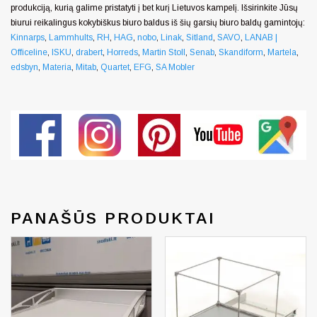
produkciją, kurią galime pristatyti į bet kurį Lietuvos kampelį. Išsirinkite Jūsų
biurui reikalingus kokybiškus biuro baldus iš šių garsių biuro baldų gamintojų:
Kinnarps
,
Lammhults
,
RH
,
HAG
,
nobo
,
Linak
,
Sitland
,
SAVO
,
LANAB |
Officeline
,
ISKU
,
drabert
,
Horreds
,
Martin Stoll
,
Senab
,
Skandiform
,
Martela
,
edsbyn
,
Materia
,
Mitab
,
Quartet
,
EFG
,
SA Mobler
PANAŠŪS PRODUKTAI