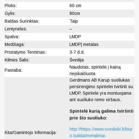
Plotis:
60 cm
Gylis:
80cm
Baldas Surinktas:
Taip
Lentynėlės:
–
Spalva:
LMDP
Medžiaga:
LMDP| metalas
Pristatymo Terminas:
3-7 d.d.
Kilmės Šalis:
Švedija
Naudotas, spintelė į kainą
Pastaba:
neįskaičiuota
Gerdmans AB Karup suoliukas
persirengimo spintelei tvirtinti su
LMDP. Spintelė yra montuojama
ant suoliuko rėmo viršaus.
Spintelė kurią galima tvirtinti
prie šio suoliuko
:
http://https://www.svediski.lt/biur
Kita/Gamintojo Informacija:
o-baldai/metaliniai-