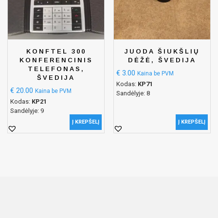
KONFTEL 300
JUODA ŠIUKŠLIŲ
KONFERENCINIS
DĖŽĖ, ŠVEDIJA
TELEFONAS,
€
3.00
Kaina be PVM
ŠVEDIJA
Kodas:
KP71
€
20.00
Kaina be PVM
Sandėlyje: 8
Kodas:
KP21
Sandėlyje: 9
Į KREPŠELĮ
Į KREPŠELĮ