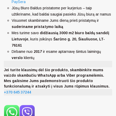
PaySera
Jūsų Biuro Baldus pristatome per kurjerius – taip
užtikriname, kad baldai saugiai pasieks Jūsų biurą ar namus
Visuomet skambiname Jums dieną prieš pristatymą ir
suderiname pristatymo laiką
Mes turime savo
didžiausią 3000 m2 biuro baldų sandėlį
Lietuvoje
, kuris įsikūręs
Šarūno g. 20, Šiauliuose, LT-
76161
Dirbame nuo
2017
ir esame aptarnavę šimtus laimingų
verslo
klientų
Jei turite klausimų dėl šio produkto, skambinkite mums
vaizdo skambučiu WhatsApp arba Viber programėlėmis.
Mes galėsime Jums pademonstruoti šio produkto
funkcionalumą ir atsakyti į visus Jums rūpimus klausimus.
+370 645 37244