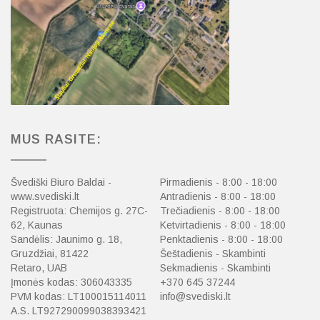
MUS RASITE:
Švediški Biuro Baldai -
Pirmadienis - 8:00 - 18:00
www.svediski.lt
Antradienis - 8:00 - 18:00
Registruota: Chemijos g. 27C-
Trečiadienis - 8:00 - 18:00
62, Kaunas
Ketvirtadienis - 8:00 - 18:00
Sandėlis: Jaunimo g. 18,
Penktadienis - 8:00 - 18:00
Gruzdžiai, 81422
Šeštadienis - Skambinti
Retaro, UAB
Sekmadienis - Skambinti
Įmonės kodas: 306043335
+370 645 37244
PVM kodas: LT100015114011
info@svediski.lt
A.S. LT927290099038393421