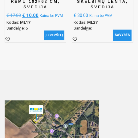
RĖMU 102×62 CM,
SKELBIMŲ LENTA,
ŠVEDIJA
ŠVEDIJA
€
17.00
€
10.00
€
30.00
Kaina be PVM
Kaina be PVM
Kodas:
ML17
Kodas:
ML27
Sandėlyje: 6
Sandėlyje:
SAVYBĖS
Į KREPŠELĮ