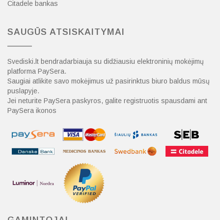
Citadele bankas
SAUGŪS ATSISKAITYMAI
Svediski.lt bendradarbiauja su didžiausiu elektroninių mokėjimų
platforma PaySera.
Saugiai atlikite savo mokėjimus už pasirinktus biuro baldus mūsų
puslapyje.
Jei neturite PaySera paskyros, galite registruotis spausdami ant
PaySera ikonos