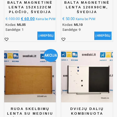
BALTA MAGNETINĖ
BALTA MAGNETINĖ
LENTA 152X122CM
LENTA 120X90CM,
PLOČIO, ŠVEDIJA
ŠVEDIJA
€
100.00
€
60.00
€
50.00
Kaina be PVM
Kaina be PVM
Kodas:
ML05
Kodas:
ML10
Sandėlyje: 1
Sandėlyje: 9
Į KREPŠELĮ
Į KREPŠELĮ
AKCIJA
RUDA SKELBIMŲ
DVIEJŲ DALIŲ
LENTA SU MEDINIU
KOMBINUOTA