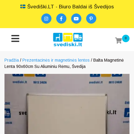
Švediški.LT - Biuro Baldai iš Švedijos
0
Pradžia
/
Prezentacinės ir magnetinės lentos
/ Balta Magnetinė
Lenta 90x60cm Su Aliuminiu Rėmu, Švedija