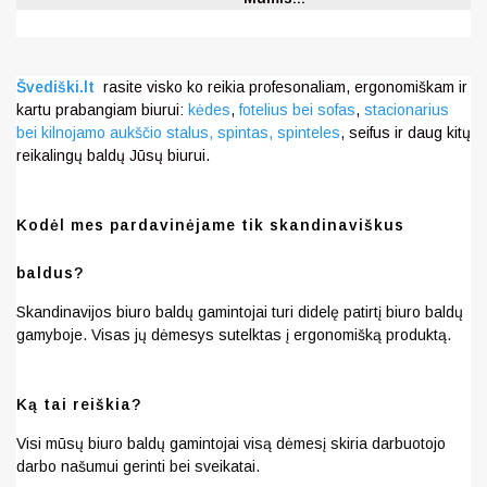
Švediški.lt
rasite visko ko reikia profesonaliam, ergonomiškam ir
kartu prabangiam biurui:
kėdes
,
fotelius bei sofas
,
stacionarius
bei kilnojamo aukščio stalus,
spintas, spinteles
, seifus ir daug kitų
reikalingų baldų Jūsų biurui.
Kodėl mes pardavinėjame tik skandinaviškus
baldus?
Skandinavijos biuro baldų gamintojai turi didelę patirtį biuro baldų
gamyboje. Visas jų dėmesys sutelktas į ergonomišką produktą.
Ką tai reiškia?
Visi mūsų biuro baldų gamintojai visą dėmesį skiria darbuotojo
darbo našumui gerinti bei sveikatai.