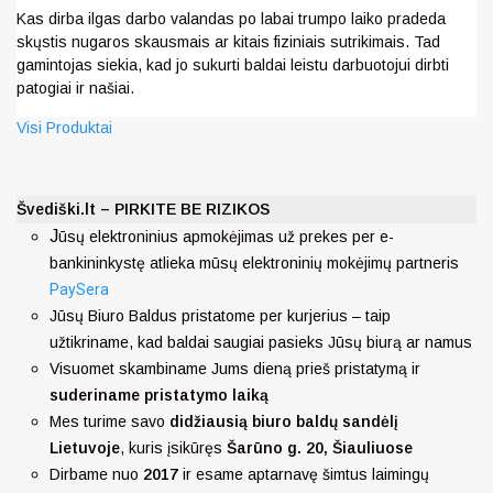
Kas dirba ilgas darbo valandas po labai trumpo laiko pradeda
skųstis nugaros skausmais ar kitais fiziniais sutrikimais. Tad
gamintojas siekia, kad jo sukurti baldai leistu darbuotojui dirbti
patogiai ir našiai.
Visi Produktai
Švediški.lt – PIRKITE BE RIZIKOS
J
ūsų elektroninius apmokėjimas už prekes per e-
bankininkystę atlieka mūsų elektroninių mokėjimų partneris
PaySera
Jūsų Biuro Baldus pristatome per kurjerius – taip
užtikriname, kad baldai saugiai pasieks Jūsų biurą ar namus
Visuomet skambiname Jums dieną prieš pristatymą ir
suderiname pristatymo laiką
Mes turime savo
didžiausią biuro baldų sandėlį
Lietuvoje
, kuris įsikūręs
Šarūno g. 20, Šiauliuose
Dirbame nuo
2017
ir esame aptarnavę šimtus laimingų