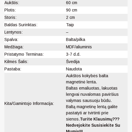
Aukštis:
60 cm
Plotis:
90 cm
Storis:
2 cm
Baldas Surinktas:
Taip
Lentynos:
–
Spalva:
Balta/pilka
Medžiaga:
MDF/aliuminis
Pristatymo Terminas:
3-7 d.d.
Kilmės Šalis:
Švedija
Pastaba:
Naudota
Aukštos kokybės balta
magnetinė lenta.
Baltas emaliuotas, lakuotas
lengvai nuvalomas paviršius
valymas sausuoju būdu.
Kita/Gamintojo Informacija:
Baltą magnetinę lentą galite
pastatyti ar tvirtinti prie
sienos.
Turite Klausimų???
Nedvejokite Susisiekite Su
Mumis!!!