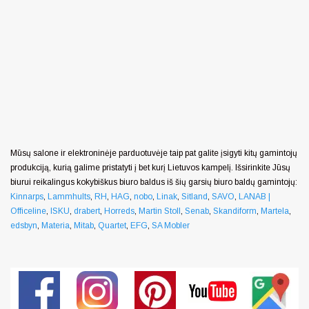
Mūsų salone ir elektroninėje parduotuvėje taip pat galite įsigyti kitų gamintojų
produkciją, kurią galime pristatyti į bet kurį Lietuvos kampelį. Išsirinkite Jūsų
biurui reikalingus kokybiškus biuro baldus iš šių garsių biuro baldų gamintojų:
Kinnarps
,
Lammhults
,
RH
,
HAG
,
nobo
,
Linak
,
Sitland
,
SAVO
,
LANAB |
Officeline
,
ISKU
,
drabert
,
Horreds
,
Martin Stoll
,
Senab
,
Skandiform
,
Martela
,
edsbyn
,
Materia
,
Mitab
,
Quartet
,
EFG
,
SA Mobler