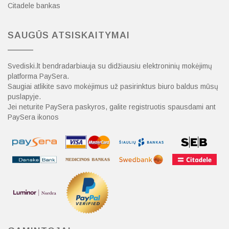
Citadele bankas
SAUGŪS ATSISKAITYMAI
Svediski.lt bendradarbiauja su didžiausiu elektroninių mokėjimų
platforma PaySera.
Saugiai atlikite savo mokėjimus už pasirinktus biuro baldus mūsų
puslapyje.
Jei neturite PaySera paskyros, galite registruotis spausdami ant
PaySera ikonos