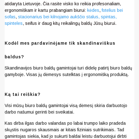
atidaryta Lietuvoje. Čia rasite visko ko reikia profesonaliam,
ergonomiškam ir kartu prabangiam biurui:
kėdes
,
fotelius bei
sofas
,
stacionarius bei kilnojamo aukščio stalus,
spintas,
spinteles
, seifus ir daug kitų reikalingų baldų Jūsų biurui.
Kodėl mes pardavinėjame tik skandinaviškus
baldus?
Skandinavijos biuro baldų gamintojai turi didelę patirtį biuro baldų
gamyboje. Visas jų dėmesys sutelktas į ergonomišką produktą.
Ką tai reiškia?
Visi mūsų biuro baldų gamintojai visą dėmesį skiria darbuotojo
darbo našumui gerinti bei sveikatai.
Kas dirba ilgas darbo valandas po labai trumpo laiko pradeda
skųstis nugaros skausmais ar kitais fiziniais sutrikimais. Tad
gamintojas siekia, kad jo sukurti baldai leistu darbuotojui dirbti