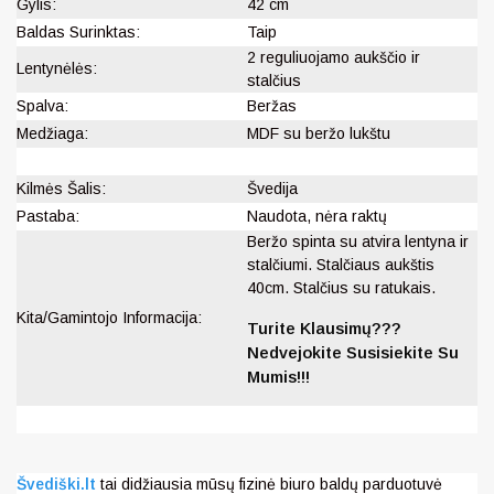
Gylis:
42 cm
Baldas Surinktas:
Taip
2 reguliuojamo aukščio ir
Lentynėlės:
stalčius
Spalva:
Beržas
Medžiaga:
MDF su beržo lukštu
Kilmės Šalis:
Švedija
Pastaba:
Naudota, nėra raktų
Beržo spinta su atvira lentyna ir
stalčiumi. Stalčiaus aukštis
40cm. Stalčius su ratukais.
Kita/Gamintojo Informacija:
Turite Klausimų???
Nedvejokite Susisiekite Su
Mumis!!!
Švediški.lt
tai didžiausia mūsų fizinė biuro baldų parduotuvė