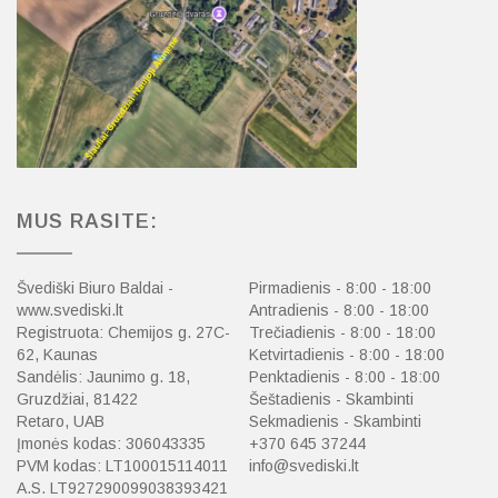
MUS RASITE:
Švediški Biuro Baldai -
Pirmadienis - 8:00 - 18:00
www.svediski.lt
Antradienis - 8:00 - 18:00
Registruota: Chemijos g. 27C-
Trečiadienis - 8:00 - 18:00
62, Kaunas
Ketvirtadienis - 8:00 - 18:00
Sandėlis: Jaunimo g. 18,
Penktadienis - 8:00 - 18:00
Gruzdžiai, 81422
Šeštadienis - Skambinti
Retaro, UAB
Sekmadienis - Skambinti
Įmonės kodas: 306043335
+370 645 37244
PVM kodas: LT100015114011
info@svediski.lt
A.S. LT927290099038393421