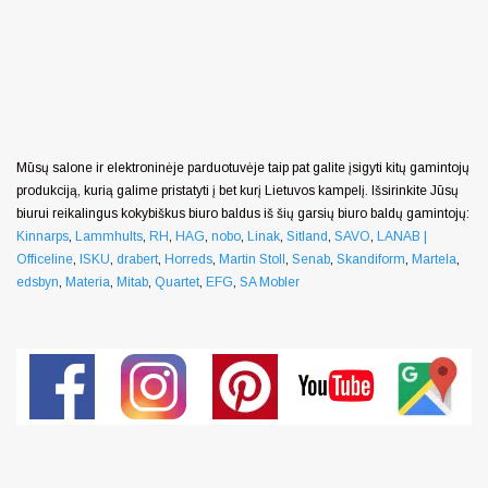
Mūsų salone ir elektroninėje parduotuvėje taip pat galite įsigyti kitų gamintojų
produkciją, kurią galime pristatyti į bet kurį Lietuvos kampelį. Išsirinkite Jūsų
biurui reikalingus kokybiškus biuro baldus iš šių garsių biuro baldų gamintojų:
Kinnarps
,
Lammhults
,
RH
,
HAG
,
nobo
,
Linak
,
Sitland
,
SAVO
,
LANAB |
Officeline
,
ISKU
,
drabert
,
Horreds
,
Martin Stoll
,
Senab
,
Skandiform
,
Martela
,
edsbyn
,
Materia
,
Mitab
,
Quartet
,
EFG
,
SA Mobler