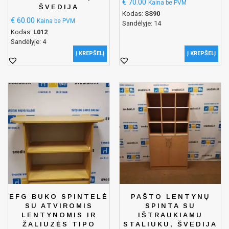
€
70.00
Kaina be PVM
ŠVEDIJA
Kodas:
SS90
€
60.00
Kaina be PVM
Sandėlyje: 14
Kodas:
L012
Sandėlyje: 4
Į KREPŠELĮ
Į KREPŠELĮ
EFG BUKO SPINTELĖ
PAŠTO LENTYNŲ
SU ATVIROMIS
SPINTA SU
LENTYNOMIS IR
IŠTRAUKIAMU
ŽALIUZĖS TIPO
STALIUKU, ŠVEDIJA