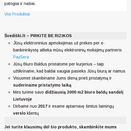
patogiai ir našiai.
Visi Produktai
Švediški.lt – PIRKITE BE RIZIKOS
J
ūsų elektroninius apmokėjimas už prekes per e-
bankininkystę atlieka mūsų elektroninių mokėjimų partneris
PaySera
Jūsų Biuro Baldus pristatome per kurjerius – taip
užtikriname, kad baldai saugiai pasieks Jūsų biurą ar namus
Visuomet skambiname Jums dieną prieš pristatymą ir
suderiname pristatymo laiką
Mes turime savo
didžiausią 3000 m2 biuro baldų sandėlį
Lietuvoje
Dirbame nuo
2017
ir esame aptarnavę šimtus laimingų
verslo
klientų
Jei turite klausimų dėl šio produkto, skambinkite mums