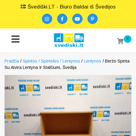
Švediški.LT - Biuro Baldai iš Švedijos
0
Pradžia
/
Spintos / Spintelės / Lentynos
/
Lentynos
/ Beržo Spinta
Su Atvira Lentyna Ir Stalčiumi, Švedija