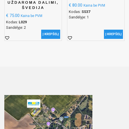
UŽDAROMA DALIMI,
€
80.00
Kaina be PVM
ŠVEDIJA
Kodas:
SS37
€
75.00
Kaina be PVM
Sandėlyje: 1
Kodas:
L029
Sandėlyje: 2
Į KREPŠELĮ
Į KREPŠELĮ