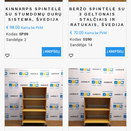
KINNARPS SPINTELĖ
BERŽO SPINTELĖ SU
SU STUMDOMŲ DURŲ
3 GELTONAIS
SISTEMA, ŠVEDIJA
STALČIAIS IR
RATUKAIS, ŠVEDIJA
€
98.00
Kaina be PVM
€
70.00
Kaina be PVM
Kodas:
SP09
Kodas:
SS90
Sandėlyje: 2
Sandėlyje: 14
Į KREPŠELĮ
Į KREPŠELĮ