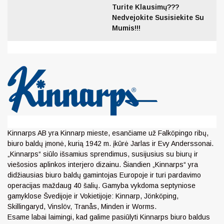
Turite Klausimų???
Nedvejokite Susisiekite Su
Mumis!!!
Kinnarps AB yra Kinnarp mieste, esančiame už Falköpingo ribų,
biuro baldų įmonė, kurią 1942 m. įkūrė Jarlas ir Evy Anderssonai.
„Kinnarps“ siūlo išsamius sprendimus, susijusius su biurų ir
viešosios aplinkos interjero dizainu. Šiandien „Kinnarps“ yra
didžiausias biuro baldų gamintojas Europoje ir turi pardavimo
operacijas maždaug 40 šalių. Gamyba vykdoma septyniose
gamyklose Švedijoje ir Vokietijoje: Kinnarp, Jönköping,
Skillingaryd, Vinslöv, Tranås, Minden ir Worms.
Esame labai laimingi, kad galime pasiūlyti Kinnarps biuro baldus