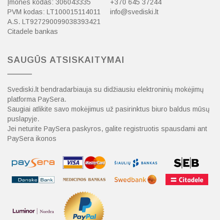
Įmonės kodas: 306043335
+370 645 37244
PVM kodas: LT100015114011
info@svediski.lt
A.S. LT927290099038393421
Citadele bankas
SAUGŪS ATSISKAITYMAI
Svediski.lt bendradarbiauja su didžiausiu elektroninių mokėjimų
platforma PaySera.
Saugiai atlikite savo mokėjimus už pasirinktus biuro baldus mūsų
puslapyje.
Jei neturite PaySera paskyros, galite registruotis spausdami ant
PaySera ikonos