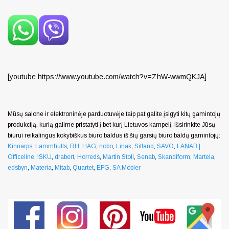
[youtube https://www.youtube.com/watch?v=ZhW-wwmQKJA]
Mūsų salone ir elektroninėje parduotuvėje taip pat galite įsigyti kitų gamintojų
produkciją, kurią galime pristatyti į bet kurį Lietuvos kampelį. Išsirinkite Jūsų
biurui reikalingus kokybiškus biuro baldus iš šių garsių biuro baldų gamintojų:
Kinnarps
,
Lammhults
,
RH
,
HAG
,
nobo
,
Linak
,
Sitland
,
SAVO
,
LANAB |
Officeline
,
ISKU
,
drabert
,
Horreds
,
Martin Stoll
,
Senab
,
Skandiform
,
Martela
,
edsbyn
,
Materia
,
Mitab
,
Quartet
,
EFG
,
SA Mobler