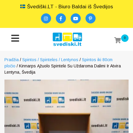
Švediški.LT - Biuro Baldai iš Švedijos
0
Pradžia
/
Spintos / Spintelės / Lentynos
/
Spintos iki 80cm
pločio
/ Kinnarps Ąžuolo Spintelė Su Uždaroma Dalimi Ir Atvira
Lentyna, Švedija