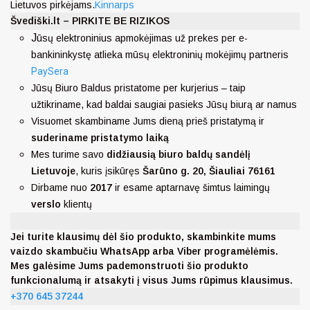
Lietuvos pirkėjams.
Kinnarps
Švediški.lt – PIRKITE BE RIZIKOS
J
ūsų elektroninius apmokėjimas už prekes per e-
bankininkystę atlieka mūsų elektroninių mokėjimų partneris
PaySera
Jūsų Biuro Baldus pristatome per kurjerius – taip
užtikriname, kad baldai saugiai pasieks Jūsų biurą ar namus
Visuomet skambiname Jums dieną prieš pristatymą ir
suderiname pristatymo laiką
Mes turime savo
didžiausią biuro baldų sandėlį
Lietuvoje
, kuris įsikūręs
Šarūno g. 20, Šiauliai 76161
Dirbame nuo
2017
ir esame aptarnavę šimtus laimingų
verslo
klientų
Jei turite klausimų dėl šio produkto, skambinkite mums
vaizdo skambučiu WhatsApp arba Viber programėlėmis.
Mes galėsime Jums pademonstruoti šio produkto
funkcionalumą ir atsakyti į visus Jums rūpimus klausimus.
+370 645 37244