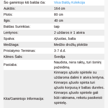
Šio gamintojo kiti baldai čia:
Visa Baldų Kolekcija
Aukštis:
164 cm
Plotis:
80 cm
Ilgis:
40 cm
Baldas Surinktas:
taip
Lentynos:
2 uždaros ir 1 atvira
Spalva:
Ąžuolas, balta
Medžiaga:
Medžio drožlių plokštė
Pristatymo Terminas:
3-7 d.d.
Kilmės Šalis:
Švedija
Naudota, nėra raktų, turi šoninį
Pastaba:
pažeidimą
Kinnarps ąžuolo spintelė su
uždaroma dalimi Ir atvira lentyna.
Kinnarps ąžuolo spinta turi
ąžuolo korpusą ir baltas dureles.
Kinnarps ąžuolo spintelė gali
būti rakinama, reikėtu pasikeisti
Kita/Gamintojo Informacija:
spintelę.