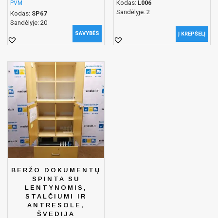
Kodas:
L006
PVM
Sandėlyje: 2
Kodas:
SP67
Sandėlyje: 20
SAVYBĖS
Į KREPŠELĮ
BERŽO DOKUMENTŲ
SPINTA SU
LENTYNOMIS,
STALČIUMI IR
ANTRESOLE,
ŠVEDIJA