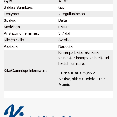
Gylis:
40 cm
Baldas Surinktas:
taip
Lentynos:
2 reguliuojamos
Spalva:
Balta
Medžiaga:
LMDP
Pristatymo Terminas:
3-7 d.d.
Kilmės Šalis:
Švedija
Pastaba:
Naudota
Kinnarps balta rakinama
spintelė. Kinnarps spintelė turi
hettich furnitūra.
Kita/Gamintojo Informacija:
Turite Klausimų???
Nedvejokite Susisiekite Su
Mumis!!!