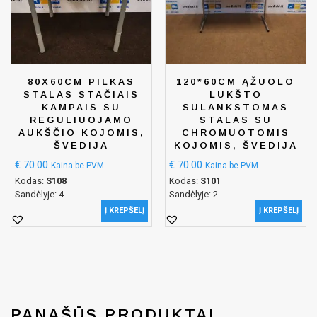
80X60CM PILKAS
120*60CM ĄŽUOLO
STALAS STAČIAIS
LUKŠTO
KAMPAIS SU
SULANKSTOMAS
REGULIUOJAMO
STALAS SU
AUKŠČIO KOJOMIS,
CHROMUOTOMIS
ŠVEDIJA
KOJOMIS, ŠVEDIJA
€
70.00
€
70.00
Kaina be PVM
Kaina be PVM
Kodas:
S108
Kodas:
S101
Sandėlyje: 4
Sandėlyje: 2
Į KREPŠELĮ
Į KREPŠELĮ
PANAŠŪS PRODUKTAI