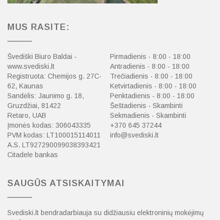
MUS RASITE:
Švediški Biuro Baldai -
Pirmadienis - 8:00 - 18:00
www.svediski.lt
Antradienis - 8:00 - 18:00
Registruota: Chemijos g. 27C-
Trečiadienis - 8:00 - 18:00
62, Kaunas
Ketvirtadienis - 8:00 - 18:00
Sandėlis: Jaunimo g. 18,
Penktadienis - 8:00 - 18:00
Gruzdžiai, 81422
Šeštadienis - Skambinti
Retaro, UAB
Sekmadienis - Skambinti
Įmonės kodas: 306043335
+370 645 37244
PVM kodas: LT100015114011
info@svediski.lt
A.S. LT927290099038393421
Citadele bankas
SAUGŪS ATSISKAITYMAI
Svediski.lt bendradarbiauja su didžiausiu elektroninių mokėjimų