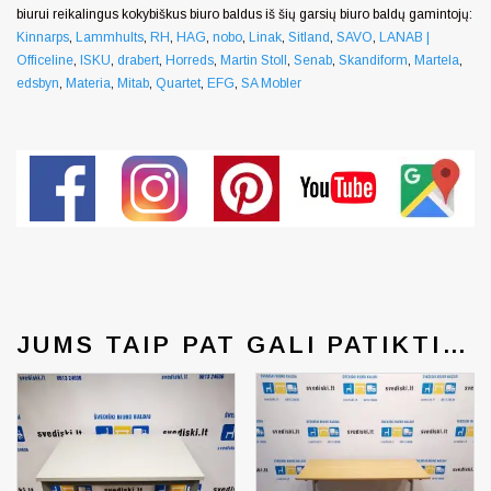
biurui reikalingus kokybiškus biuro baldus iš šių garsių biuro baldų gamintojų:
Kinnarps
,
Lammhults
,
RH
,
HAG
,
nobo
,
Linak
,
Sitland
,
SAVO
,
LANAB |
Officeline
,
ISKU
,
drabert
,
Horreds
,
Martin Stoll
,
Senab
,
Skandiform
,
Martela
,
edsbyn
,
Materia
,
Mitab
,
Quartet
,
EFG
,
SA Mobler
Generated by snarskismedia.com
JUMS TAIP PAT GALI PATIKTI…