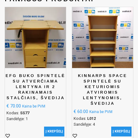
EFG BUKO SPINTELĖ
KINNARPS SPACE
SU ATVERČIAMA
SPINTELĖ SU
LENTYNA IR 2
KETURIOMIS
RAKINAMAIS
ATVIROMIS
STALČIAIS, ŠVEDIJA
LENTYNOMIS,
ŠVEDIJA
€
70.00
Kaina be PVM
€
60.00
Kaina be PVM
Kodas:
SS77
Kodas:
L012
Sandėlyje: 1
Sandėlyje: 4
Į KREPŠELĮ
Į KREPŠELĮ