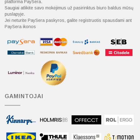
platforma PaySera.
Saugiai atlikite savo mokėjimus už pasirinktus biuro baldus mūsų
puslapyje.
Jei neturite PaySera paskyros, galite registruotis spausdami ant
PaySera ikonos
GAMINTOJAI