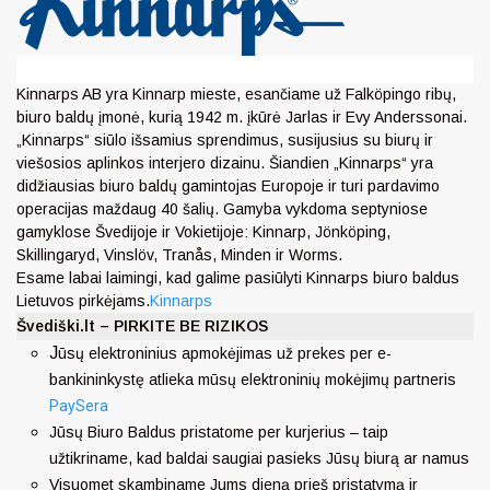
Kinnarps AB yra Kinnarp mieste, esančiame už Falköpingo ribų,
biuro baldų įmonė, kurią 1942 m. įkūrė Jarlas ir Evy Anderssonai.
„Kinnarps“ siūlo išsamius sprendimus, susijusius su biurų ir
viešosios aplinkos interjero dizainu. Šiandien „Kinnarps“ yra
didžiausias biuro baldų gamintojas Europoje ir turi pardavimo
operacijas maždaug 40 šalių. Gamyba vykdoma septyniose
gamyklose Švedijoje ir Vokietijoje: Kinnarp, Jönköping,
Skillingaryd, Vinslöv, Tranås, Minden ir Worms.
Esame labai laimingi, kad galime pasiūlyti Kinnarps biuro baldus
Lietuvos pirkėjams.
Kinnarps
Švediški.lt – PIRKITE BE RIZIKOS
J
ūsų elektroninius apmokėjimas už prekes per e-
bankininkystę atlieka mūsų elektroninių mokėjimų partneris
PaySera
Jūsų Biuro Baldus pristatome per kurjerius – taip
užtikriname, kad baldai saugiai pasieks Jūsų biurą ar namus
Visuomet skambiname Jums dieną prieš pristatymą ir