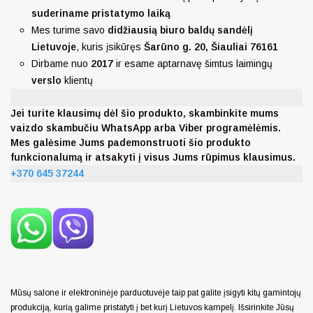
suderiname pristatymo laiką
Mes turime savo
didžiausią biuro baldų sandėlį
Lietuvoje
, kuris įsikūręs
Šarūno g. 20, Šiauliai 76161
Dirbame nuo
2017
ir esame aptarnavę šimtus laimingų
verslo
klientų
Jei turite klausimų dėl šio produkto, skambinkite mums
vaizdo skambučiu WhatsApp arba Viber programėlėmis.
Mes galėsime Jums pademonstruoti šio produkto
funkcionalumą ir atsakyti į visus Jums rūpimus klausimus.
+370 645 37244
Mūsų salone ir elektroninėje parduotuvėje taip pat galite įsigyti kitų gamintojų
produkciją, kurią galime pristatyti į bet kurį Lietuvos kampelį. Išsirinkite Jūsų