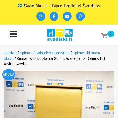
Švediški.LT - Biuro Baldai iš Švedijos
0
Pradžia
/
Spintos / Spintelės / Lentynos
/
Spintos iki 80cm
pločio
/ Kinnarps Buko Spinta Su 2 Uždaromomis Dalimis Ir 1
Atvira, Švedija
AKCIJA