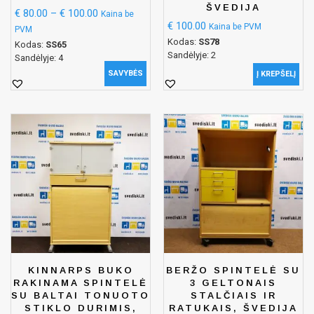
ŠVEDIJA
€
80.00
–
€
100.00
Kaina be
€
100.00
Kaina be PVM
PVM
Kodas:
SS78
Kodas:
SS65
Sandėlyje: 2
Sandėlyje: 4
SAVYBĖS
Į KREPŠELĮ
KINNARPS BUKO
BERŽO SPINTELĖ SU
RAKINAMA SPINTELĖ
3 GELTONAIS
SU BALTAI TONUOTO
STALČIAIS IR
STIKLO DURIMIS,
RATUKAIS, ŠVEDIJA