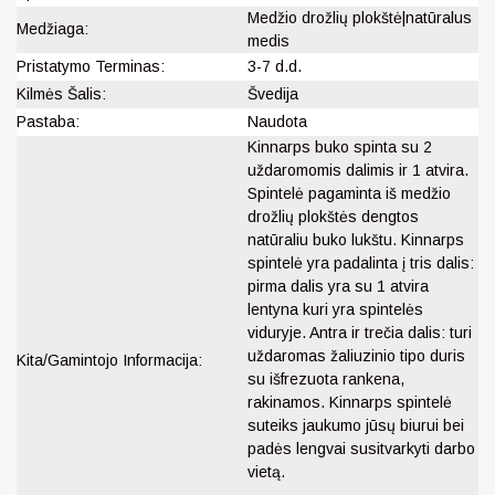
Medžio drožlių plokštė|natūralus
Medžiaga:
medis
Pristatymo Terminas:
3-7 d.d.
Kilmės Šalis:
Švedija
Pastaba:
Naudota
Kinnarps buko spinta su 2
uždaromomis dalimis ir 1 atvira.
Spintelė pagaminta iš medžio
drožlių plokštės dengtos
natūraliu buko lukštu. Kinnarps
spintelė yra padalinta į tris dalis:
pirma dalis yra su 1 atvira
lentyna kuri yra spintelės
viduryje. Antra ir trečia dalis: turi
uždaromas žaliuzinio tipo duris
Kita/Gamintojo Informacija:
su išfrezuota rankena,
rakinamos. Kinnarps spintelė
suteiks jaukumo jūsų biurui bei
padės lengvai susitvarkyti darbo
vietą.