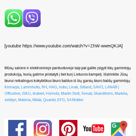
[youtube https://www.youtube.com/watch?v=ZhW-wwmQKJA]
Mūsų salone ir elektroninėje parduotuvėje taip pat galite įsigyti kitų gamintojų
produkciją, kurią galime pristatyti į bet kurį Lietuvos kampelį. Išsirinkite Jūsų
biurui reikalingus kokybiškus biuro baldus iš šių garsių biuro baldų gamintojų:
Kinnarps
,
Lammhults
,
RH
,
HAG
,
nobo
,
Linak
,
Sitland
,
SAVO
,
LANAB |
Officeline
,
ISKU
,
drabert
,
Horreds
,
Martin Stoll
,
Senab
,
Skandiform
,
Martela
,
edsbyn
,
Materia
,
Mitab
,
Quartet
,
EFG
,
SA Mobler