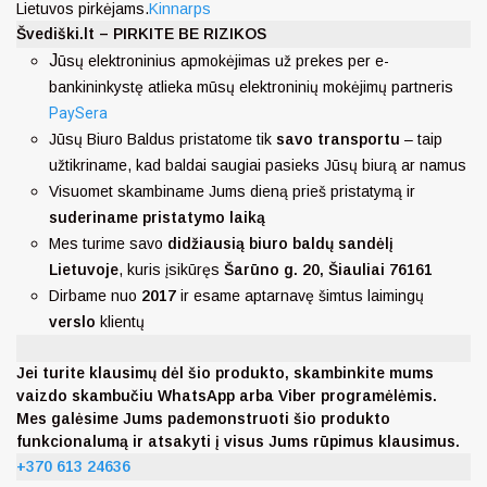
Lietuvos pirkėjams.
Kinnarps
Švediški.lt – PIRKITE BE RIZIKOS
J
ūsų elektroninius apmokėjimas už prekes per e-
bankininkystę atlieka mūsų elektroninių mokėjimų partneris
PaySera
Jūsų Biuro Baldus pristatome tik
savo transportu
– taip
užtikriname, kad baldai saugiai pasieks Jūsų biurą ar namus
Visuomet skambiname Jums dieną prieš pristatymą ir
suderiname pristatymo laiką
Mes turime savo
didžiausią biuro baldų sandėlį
Lietuvoje
, kuris įsikūręs
Šarūno g. 20, Šiauliai 76161
Dirbame nuo
2017
ir esame aptarnavę šimtus laimingų
verslo
klientų
Jei turite klausimų dėl šio produkto, skambinkite mums
vaizdo skambučiu WhatsApp arba Viber programėlėmis.
Mes galėsime Jums pademonstruoti šio produkto
funkcionalumą ir atsakyti į visus Jums rūpimus klausimus.
+370 613 24636