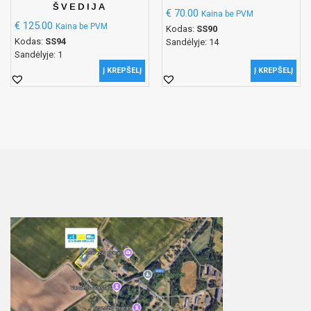
ŠVEDIJA
€
70.00
Kaina be PVM
€
125.00
Kaina be PVM
Kodas:
SS90
Kodas:
SS94
Sandėlyje: 14
Sandėlyje: 1
Į KREPŠELĮ
Į KREPŠELĮ