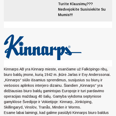
Turite Klausimų???
Nedvejokite Susisiekite Su
Mumis!!!
Kinnarps AB yra Kinnarp mieste, esančiame už Falköpingo ribų,
biuro baldų įmonė, kurią 1942 m. įkūrė Jarlas ir Evy Anderssonai.
„Kinnarps“ siūlo išsamius sprendimus, susijusius su biurų ir
viešosios aplinkos interjero dizainu. Šiandien „Kinnarps“ yra
didžiausias biuro baldų gamintojas Europoje ir turi pardavimo
operacijas maždaug 40 šalių. Gamyba vykdoma septyniose
gamyklose Švedijoje ir Vokietijoje: Kinnarp, Jönköping,
Skillingaryd, Vinslöv, Tranås, Minden ir Worms.
Esame labai laimingi, kad galime pasiūlyti Kinnarps biuro baldus