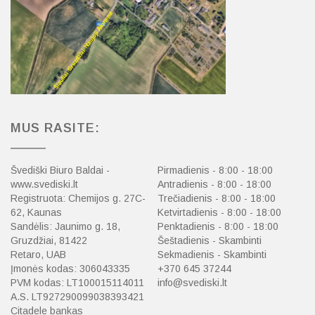
MUS RASITE:
Švediški Biuro Baldai -
Pirmadienis - 8:00 - 18:00
www.svediski.lt
Antradienis - 8:00 - 18:00
Registruota: Chemijos g. 27C-
Trečiadienis - 8:00 - 18:00
62, Kaunas
Ketvirtadienis - 8:00 - 18:00
Sandėlis: Jaunimo g. 18,
Penktadienis - 8:00 - 18:00
Gruzdžiai, 81422
Šeštadienis - Skambinti
Retaro, UAB
Sekmadienis - Skambinti
Įmonės kodas: 306043335
+370 645 37244
PVM kodas: LT100015114011
info@svediski.lt
A.S. LT927290099038393421
Citadele bankas