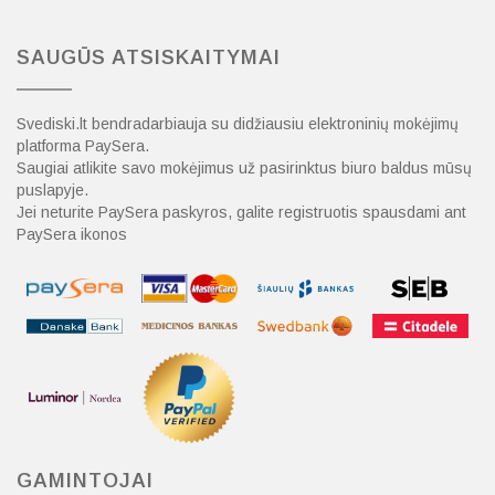
SAUGŪS ATSISKAITYMAI
Svediski.lt bendradarbiauja su didžiausiu elektroninių mokėjimų
platforma PaySera.
Saugiai atlikite savo mokėjimus už pasirinktus biuro baldus mūsų
puslapyje.
Jei neturite PaySera paskyros, galite registruotis spausdami ant
PaySera ikonos
GAMINTOJAI