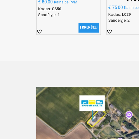
€
80.00
Kaina be PVM
€
75.00
Kaina b
Kodas:
SS50
Kodas:
L029
Sandėlyje: 1
Sandėlyje: 2
Į KREPŠELĮ