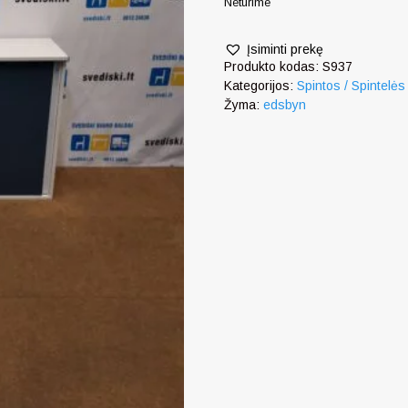
Neturime
Įsiminti prekę
Produkto kodas:
S937
Kategorijos:
Spintos / Spintelės
Žyma:
edsbyn