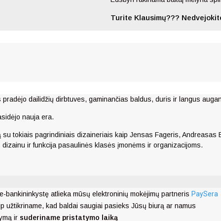
Turite Klausimų??? Nedvejokite
pradėjo dailidžių dirbtuves, gaminančias baldus, duris ir langus auga
sidėjo nauja era.
 su tokiais pagrindiniais dizaineriais kaip Jensas Fageris, Andreasas
ų dizainu ir funkcija pasaulinės klasės įmonėms ir organizacijoms.
e-bankininkystę atlieka mūsų elektroninių mokėjimų partneris
PaySera
ip užtikriname, kad baldai saugiai pasieks Jūsų biurą ar namus
ymą ir
suderiname pristatymo laiką