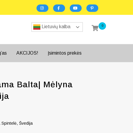
0
Lietuvių kalba
g’as
AKCIJOS!
Įsimintos prekės
ma Balta| Mėlyna
ija
Spintelė, Švedija