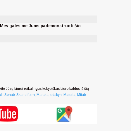
. Mes galėsime Jums pademonstruoti šio
nkite Jūsų biurui reikalingus kokybiškus biuro baldus iš šių
ll
,
Senab
,
Skandiform
,
Martela
,
edsbyn
,
Materia
,
Mitab
,