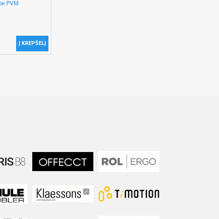
 be PVM
Į KREPŠELĮ