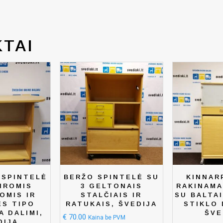
TAI
 SPINTELĖ
BERŽO SPINTELĖ SU
KINNAR
IROMIS
3 GELTONAIS
RAKINAMA
OMIS IR
STALČIAIS IR
SU BALTA
ĖS TIPO
RATUKAIS, ŠVEDIJA
STIKLO 
 DALIMI,
ŠVE
€
70.00
Kaina be PVM
DIJA