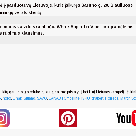
dėlį-parduotuvę Lietuvoje
, kuris įsikūręs
Šarūno
g. 20, Šiauliuose
laimingų
verslo
klientų
nkite mums vaizdo skambučiu WhatsApp arba Viber programėlėmis
ms rūpimus klausimus.
i kitų gamintojų produkciją, kurią galime pristatyti į bet kurį Lietuvos kampelį. Išsiri
G
,
nobo
,
Linak
,
Sitland
,
SAVO
,
LANAB | Officeline
,
ISKU
,
drabert
,
Horreds
,
Martin Sto
Generated by snarskismedia.com