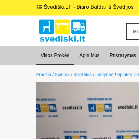
Švediški.LT - Biuro Baldai iš Švedijos
Visos Prekės
Apie Mus
Pristatymas
Pradžia
/
Spintos / Spintelės / Lentynos
/
Spintos vir