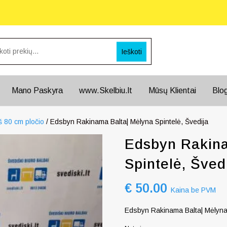
Ieškoti
Mano Paskyra
www.Skelbiu.lt
Mūsų Klientai
Blo
š 80 cm pločio
/ Edsbyn Rakinama Balta| Mėlyna Spintelė, Švedija
Edsbyn Rakina
Spintelė, Šved
€
50.00
Kaina be PVM
Edsbyn Rakinama Balta| Mėlyna 