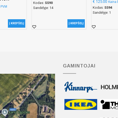
€
125.00
Kaina
Kodas:
SS90
e PVM
Kodas:
SS94
Sandėlyje: 14
Sandėlyje: 1
Į KREPŠELĮ
Į KREPŠELĮ
GAMINTOJAI