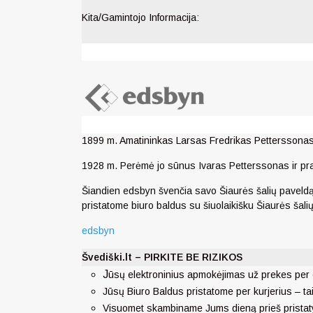
Kita/Gamintojo Informacija:
1899 m. Amatininkas Larsas Fredrikas Petterssonas 
1928 m. Perėmė jo sūnus Ivaras Petterssonas ir pra
Šiandien edsbyn švenčia savo Šiaurės šalių paveldą
pristatome biuro baldus su šiuolaikišku Šiaurės šali
edsbyn
Švediški.lt – PIRKITE BE RIZIKOS
J
ūsų elektroninius apmokėjimas už prekes per 
Jūsų Biuro Baldus pristatome per kurjerius – ta
Visuomet skambiname Jums dieną prieš pristat