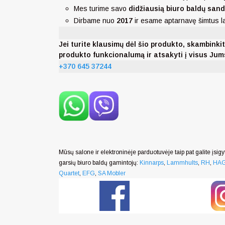
Mes turime savo
didžiausią biuro baldų san
Dirbame nuo
2017
ir esame aptarnavę šimtus 
Jei turite klausimų dėl šio produkto, skambi
produkto funkcionalumą ir atsakyti į visus Ju
+370 645 37244
Mūsų salone ir elektroninėje parduotuvėje taip pat galite įsigyt
garsių biuro baldų gamintojų:
Kinnarps
,
Lammhults
,
RH
,
HA
Quartet
,
EFG
,
SA Mobler