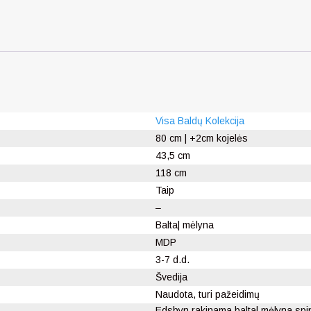
Visa Baldų Kolekcija
80 cm | +2cm kojelės
43,5 cm
118 cm
Taip
–
Balta| mėlyna
MDP
3-7 d.d.
Švedija
Naudota, turi pažeidimų
Edsbyn rakinama balta| mėlyna spi