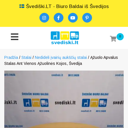
Švediški.LT - Biuro Baldai iš Švedijos
0
Pradžia
/
Stalai
/
Nedideli įvairių aukščių stalai
/ Ąžuolo Apvalus
Stalas Ant Vienos Ąžuolinės Kojos, Švedija