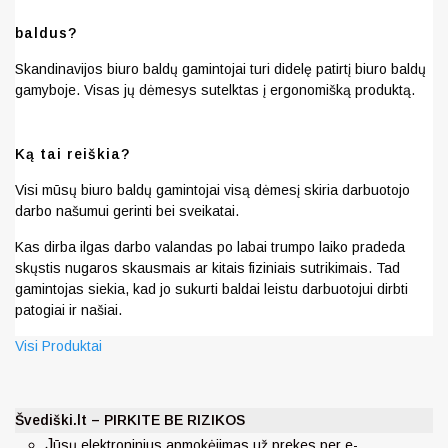
baldus?
Skandinavijos biuro baldų gamintojai turi didelę patirtį biuro baldų
gamyboje. Visas jų dėmesys sutelktas į ergonomišką produktą.
Ką tai reiškia?
Visi mūsų biuro baldų gamintojai visą dėmesį skiria darbuotojo
darbo našumui gerinti bei sveikatai.
Kas dirba ilgas darbo valandas po labai trumpo laiko pradeda
skųstis nugaros skausmais ar kitais fiziniais sutrikimais. Tad
gamintojas siekia, kad jo sukurti baldai leistu darbuotojui dirbti
patogiai ir našiai.
Visi Produktai
Švediški.lt – PIRKITE BE RIZIKOS
J
ūsų elektroninius apmokėjimas už prekes per e-