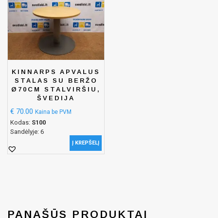
KINNARPS APVALUS
STALAS SU BERŽO
Ø70CM STALVIRŠIU,
ŠVEDIJA
€
70.00
Kaina be PVM
Kodas:
S100
Sandėlyje: 6
Į KREPŠELĮ
PANAŠŪS PRODUKTAI