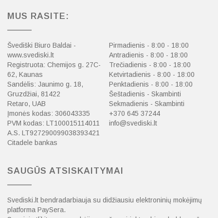
MUS RASITE:
Švediški Biuro Baldai -
Pirmadienis - 8:00 - 18:00
www.svediski.lt
Antradienis - 8:00 - 18:00
Registruota: Chemijos g. 27C-
Trečiadienis - 8:00 - 18:00
62, Kaunas
Ketvirtadienis - 8:00 - 18:00
Sandėlis: Jaunimo g. 18,
Penktadienis - 8:00 - 18:00
Gruzdžiai, 81422
Šeštadienis - Skambinti
Retaro, UAB
Sekmadienis - Skambinti
Įmonės kodas: 306043335
+370 645 37244
PVM kodas: LT100015114011
info@svediski.lt
A.S. LT927290099038393421
Citadele bankas
SAUGŪS ATSISKAITYMAI
Svediski.lt bendradarbiauja su didžiausiu elektroninių mokėjimų
platforma PaySera.