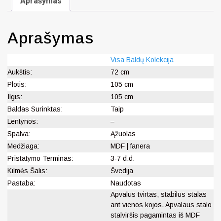
Aprašymas
Aprašymas
Visa Baldų Kolekcija
Aukštis:
72 cm
Plotis:
105 cm
Ilgis:
105 cm
Baldas Surinktas:
Taip
Lentynos:
–
Spalva:
Ąžuolas
Medžiaga:
MDF | fanera
Pristatymo Terminas:
3-7 d.d.
Kilmės Šalis:
Švedija
Pastaba:
Naudotas
Apvalus tvirtas, stabilus stalas
ant vienos kojos. Apvalaus stalo
stalviršis pagamintas iš MDF