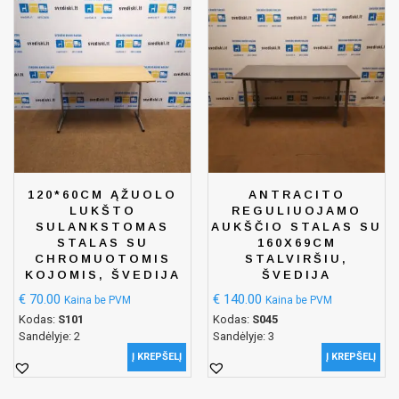
120*60CM ĄŽUOLO
ANTRACITO
LUKŠTO
REGULIUOJAMO
SULANKSTOMAS
AUKŠČIO STALAS SU
STALAS SU
160X69CM
CHROMUOTOMIS
STALVIRŠIU,
KOJOMIS, ŠVEDIJA
ŠVEDIJA
€
70.00
€
140.00
Kaina be PVM
Kaina be PVM
Kodas:
S101
Kodas:
S045
Sandėlyje: 2
Sandėlyje: 3
Į KREPŠELĮ
Į KREPŠELĮ