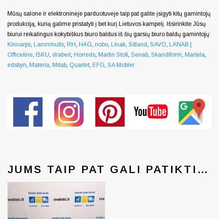
Mūsų salone ir elektroninėje parduotuvėje taip pat galite įsigyti kitų gamintojų
produkciją, kurią galime pristatyti į bet kurį Lietuvos kampelį. Išsirinkite Jūsų
biurui reikalingus kokybiškus biuro baldus iš šių garsių biuro baldų gamintojų:
Kinnarps
,
Lammhults
,
RH
,
HAG
,
nobo
,
Linak
,
Sitland
,
SAVO
,
LANAB |
Officeline
,
ISKU
,
drabert
,
Horreds
,
Martin Stoll
,
Senab
,
Skandiform
,
Martela
,
edsbyn
,
Materia
,
Mitab
,
Quartet
,
EFG
,
SA Mobler
JUMS TAIP PAT GALI PATIKTI…