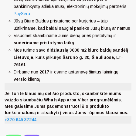
bankininkystę atlieka mūsų elektroninių mokėjimų partneris
PaySera
Jūsų Biuro Baldus pristatome per kurjerius – taip
užtikriname, kad baldai saugiai pasieks Jūsų biurą ar namus
Visuomet skambiname Jums dieną prieš pristatymą ir
suderiname pristatymo laiką
Mes turime savo
didžiausią 3000 m2 biuro baldų sandėlį
Lietuvoje
, kuris įsikūręs
Šarūno g. 20, Šiauliuose, LT-
76161
Dirbame nuo
2017
ir esame aptarnavę šimtus laimingų
verslo
klientų
Jei turite klausimų dėl šio produkto, skambinkite mums
vaizdo skambučiu WhatsApp arba Viber programėlėmis.
Mes galėsime Jums pademonstruoti šio produkto
funkcionalumą ir atsakyti į visus Jums rūpimus klausimus.
+370 645 37244