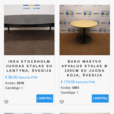
IKEA STOCKHOLM
BUKO MASYVO
JUODAS STALAS SU
APVALUS STALAS Ø
LENTYNA, ŠVEDIJA
105CM SU JUODA
KOJA, ŠVEDIJA
€
80.00
Kaina be PVM
€
110.00
Kaina be PVM
Kodas:
S070
Kodas:
S051
Sandėlyje: 1
Sandėlyje: 1
Į KREPŠELĮ
Į KREPŠELĮ