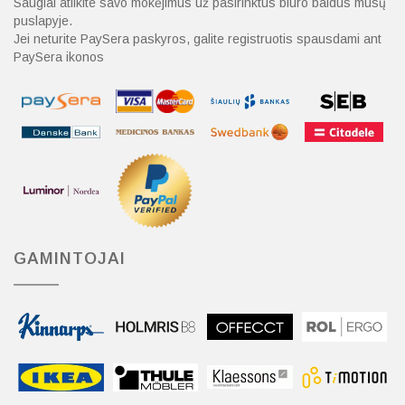
Saugiai atlikite savo mokėjimus už pasirinktus biuro baldus mūsų
puslapyje.
Jei neturite PaySera paskyros, galite registruotis spausdami ant
PaySera ikonos
GAMINTOJAI