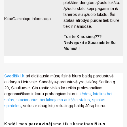
plokštės dengtos ąžuolo lukštu.
Ąžuolo stalo koja pagaminta iš
faneros su ąžuolo lukštu. Šis
Kita/Gamintojo Informacija:
stalas atrodys puikiai tiek biure
tiek ir namuose.
Turite Klausimų???
Nedvejokite Susisiekite Su
Mumis!!!
Švediški.lt
tai didžiausia mūsų fizinė biuro baldų parduotuvė
atidaryta Lietuvoje. Sandėlys-parduotuvė yra įsikūrę Šarūno g.
20, Šiauliuose. Čia rasite visko ko reikia profesonaliam,
ergonomiškam ir kartu prabangiam biurui:
kėdes
,
fotelius bei
sofas
,
stacionarius bei kilnojamo aukščio stalus,
spintas,
spinteles
, seifus ir daug kitų reikalingų baldų Jūsų biurui.
Kodėl mes pardavinėjame tik skandinaviškus