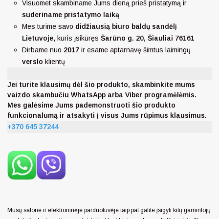
Visuomet skambiname Jums dieną prieš pristatymą ir
suderiname pristatymo laiką
Mes turime savo
didžiausią biuro baldų sandėlį
Lietuvoje
, kuris įsikūręs
Šarūno g. 20, Šiauliai 76161
Dirbame nuo
2017
ir esame aptarnavę šimtus laimingų
verslo
klientų
Jei turite klausimų dėl šio produkto, skambinkite mums
vaizdo skambučiu WhatsApp arba Viber programėlėmis.
Mes galėsime Jums pademonstruoti šio produkto
funkcionalumą ir atsakyti į visus Jums rūpimus klausimus.
+370 645 37244
Mūsų salone ir elektroninėje parduotuvėje taip pat galite įsigyti kitų gamintojų