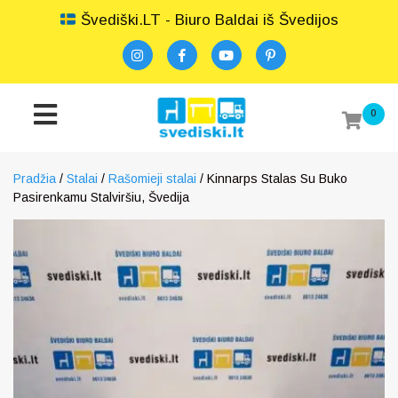
Švediški.LT - Biuro Baldai iš Švedijos
0
Pradžia
/
Stalai
/
Rašomieji stalai
/ Kinnarps Stalas Su Buko
Pasirenkamu Stalviršiu, Švedija