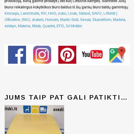
produkciją, kurią galime pristatyti į bet kurį Lietuvos kampelį. Išsirinkite Jūsų
biurui reikalingus kokybiškus biuro baldus iš šių garsių biuro baldų gamintojų:
Kinnarps
,
Lammhults
,
RH
,
HAG
,
nobo
,
Linak
,
Sitland
,
SAVO
,
LANAB |
Officeline
,
ISKU
,
drabert
,
Horreds
,
Martin Stoll
,
Senab
,
Skandiform
,
Martela
,
edsbyn
,
Materia
,
Mitab
,
Quartet
,
EFG
,
SA Mobler
Generated by snarskismedia.com
JUMS TAIP PAT GALI PATIKTI…