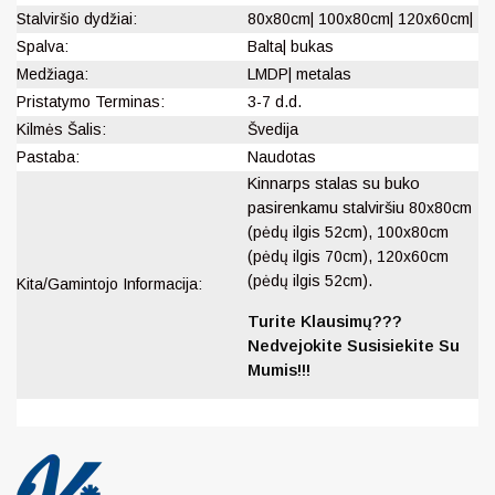
Stalviršio dydžiai:
80x80cm| 100x80cm| 120x60cm|
Spalva:
Balta| bukas
Medžiaga:
LMDP| metalas
Pristatymo Terminas:
3-7 d.d.
Kilmės Šalis:
Švedija
Pastaba:
Naudotas
Kinnarps stalas su buko
pasirenkamu stalviršiu
80x80cm
(pėdų ilgis 52cm), 100x80cm
(pėdų ilgis 70cm), 120x60cm
(pėdų ilgis 52cm).
Kita/Gamintojo Informacija:
Turite Klausimų???
Nedvejokite Susisiekite Su
Mumis!!!