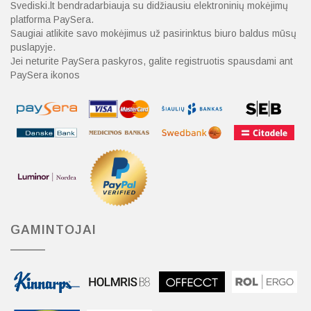
Svediski.lt bendradarbiauja su didžiausiu elektroninių mokėjimų
platforma PaySera.
Saugiai atlikite savo mokėjimus už pasirinktus biuro baldus mūsų
puslapyje.
Jei neturite PaySera paskyros, galite registruotis spausdami ant
PaySera ikonos
GAMINTOJAI