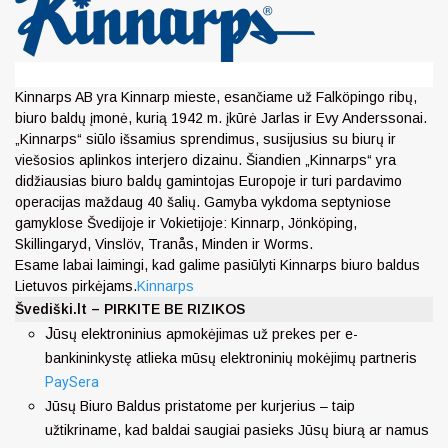
Kinnarps AB yra Kinnarp mieste, esančiame už Falköpingo ribų,
biuro baldų įmonė, kurią 1942 m. įkūrė Jarlas ir Evy Anderssonai.
„Kinnarps“ siūlo išsamius sprendimus, susijusius su biurų ir
viešosios aplinkos interjero dizainu. Šiandien „Kinnarps“ yra
didžiausias biuro baldų gamintojas Europoje ir turi pardavimo
operacijas maždaug 40 šalių. Gamyba vykdoma septyniose
gamyklose Švedijoje ir Vokietijoje: Kinnarp, Jönköping,
Skillingaryd, Vinslöv, Tranås, Minden ir Worms.
Esame labai laimingi, kad galime pasiūlyti Kinnarps biuro baldus
Lietuvos pirkėjams.
Kinnarps
Švediški.lt – PIRKITE BE RIZIKOS
J
ūsų elektroninius apmokėjimas už prekes per e-
bankininkystę atlieka mūsų elektroninių mokėjimų partneris
PaySera
Jūsų Biuro Baldus pristatome per kurjerius – taip
užtikriname, kad baldai saugiai pasieks Jūsų biurą ar namus