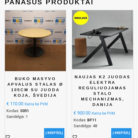
PANAŠŪS PRODUKTAI
NAUJAS K2 JUODAS
BUKO MASYVO
ELEKTRA
APVALUS STALAS Ø
REGULIUOJAMAS
105CM SU JUODA
STALO
KOJA, ŠVEDIJA
MECHANIZMAS,
€
110.00
Kaina be PVM
DANIJA
Kodas:
S051
€
900.00
Kaina be PVM
Sandėlyje: 1
Kodas:
BF11
Sandėlyje: 48
Į KREPŠELĮ
Į KREPŠELĮ