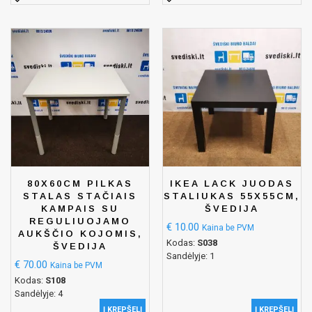
80X60CM PILKAS
IKEA LACK JUODAS
STALAS STAČIAIS
STALIUKAS 55X55CM,
KAMPAIS SU
ŠVEDIJA
REGULIUOJAMO
€
10.00
Kaina be PVM
AUKŠČIO KOJOMIS,
Kodas:
S038
ŠVEDIJA
Sandėlyje: 1
€
70.00
Kaina be PVM
Kodas:
S108
Sandėlyje: 4
Į KREPŠELĮ
Į KREPŠELĮ