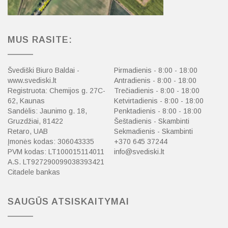
MUS RASITE:
Švediški Biuro Baldai -
Pirmadienis - 8:00 - 18:00
www.svediski.lt
Antradienis - 8:00 - 18:00
Registruota: Chemijos g. 27C-
Trečiadienis - 8:00 - 18:00
62, Kaunas
Ketvirtadienis - 8:00 - 18:00
Sandėlis: Jaunimo g. 18,
Penktadienis - 8:00 - 18:00
Gruzdžiai, 81422
Šeštadienis - Skambinti
Retaro, UAB
Sekmadienis - Skambinti
Įmonės kodas: 306043335
+370 645 37244
PVM kodas: LT100015114011
info@svediski.lt
A.S. LT927290099038393421
Citadele bankas
SAUGŪS ATSISKAITYMAI