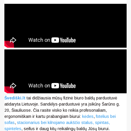
Švediški.lt
tai didžiausia mūsų fizinė biuro baldų parduotuvė
atidaryta Lietuvoje. Sandėlys-parduotuvė yra įsikūrę Šarūno g.
20, Šiauliuose. Čia rasite visko ko reikia profesonaliam,
ergonomiškam ir kartu prabangiam biurui:
kėdes
,
fotelius bei
sofas
,
stacionarius bei kilnojamo aukščio stalus,
spintas,
spinteles
, seifus ir daug kitų reikalingų baldų Jūsų biurui.