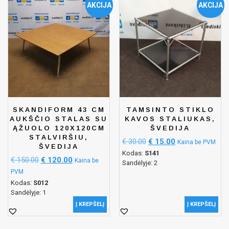
AKCIJA
AKCIJA
SKANDIFORM 43 CM
TAMSINTO STIKLO
AUKŠČIO STALAS SU
KAVOS STALIUKAS,
ĄŽUOLO 120X120CM
ŠVEDIJA
STALVIRŠIU,
€
30.00
€
15.00
Kaina be PVM
ŠVEDIJA
Kodas:
S141
€
150.00
€
120.00
Kaina be
Sandėlyje: 2
PVM
Kodas:
S012
Sandėlyje: 1
Į KREPŠELĮ
Į KREPŠELĮ