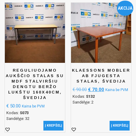
AKCIJA
REGULIUOJAMO
KLAESSONS MOBLER
AUKŠČIO STALAS SU
AB FJUGESTA
MDF STALVIRŠIU
STALAS, ŠVEDIJA
DENGTU BERŽO
€
90.00
€
70.00
Kaina be PVM
LUKŠTU 160X40CM,
Kodas:
S132
ŠVEDIJA
Sandėlyje: 2
€
50.00
Kaina be PVM
Kodas:
S073
Sandėlyje: 32
Į KREPŠELĮ
Į KREPŠELĮ