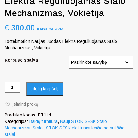
Elektra Reguliuojamas Stalo
Mechanizmas, Vokietija
€
300.00
Kaina be PVM
Loctekmotion Naujas Juodas Elektra Reguliuojamas Stalo
Mechanizmas, Vokietija
Korpuso spalva
Įdėti į krepšelį
Įsiminti prekę
Produkto kodas:
ET114
Kategorijos:
Baldų furnitūra
,
Nauji STOK-SĖSK Stalo
Mechanizmai
,
Stalai
,
STOK-SĖSK elektriniai keičiamo aukščio
stalai