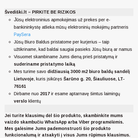
Švediški.lt – PIRKITE BE RIZIKOS
J
ūsų elektroninius apmokėjimas už prekes per e-
bankininkystę atlieka mūsų elektroninių mokėjimų partneris
PaySera
Jūsų Biuro Baldus pristatome per kurjerius – taip
užtikriname, kad baldai saugiai pasieks Jūsų biurą ar namus
Visuomet skambiname Jums dieną prieš pristatymą ir
suderiname pristatymo laiką
Mes turime savo
didžiausią 3000 m2 biuro baldų sandėlį
Lietuvoje
, kuris įsikūręs
Šarūno g. 20, Šiauliuose, LT-
76161
Dirbame nuo
2017
ir esame aptarnavę šimtus laimingų
verslo
klientų
Jei turite klausimų dėl šio produkto, skambinkite mums
vaizdo skambučiu WhatsApp arba Viber programėlėmis.
Mes galėsime Jums pademonstruoti šio produkto
funkcionalumą ir atsakyti į visus Jums rūpimus klausimus.