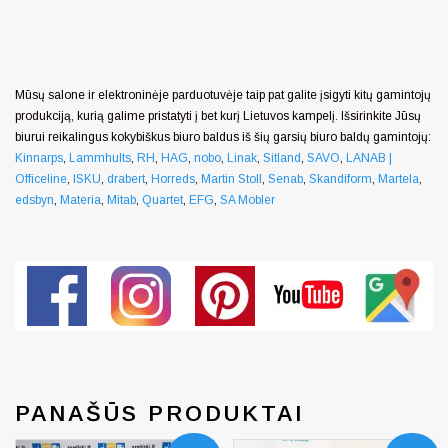
Mūsų salone ir elektroninėje parduotuvėje taip pat galite įsigyti kitų gamintojų
produkciją, kurią galime pristatyti į bet kurį Lietuvos kampelį. Išsirinkite Jūsų
biurui reikalingus kokybiškus biuro baldus iš šių garsių biuro baldų gamintojų:
Kinnarps
,
Lammhults
,
RH
,
HAG
,
nobo
,
Linak
,
Sitland
,
SAVO
,
LANAB |
Officeline
,
ISKU
,
drabert
,
Horreds
,
Martin Stoll
,
Senab
,
Skandiform
,
Martela
,
edsbyn
,
Materia
,
Mitab
,
Quartet
,
EFG
,
SA Mobler
PANAŠŪS PRODUKTAI